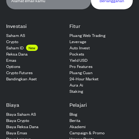
Berlangganan
Investasi
Fitur
Saham AS
Pluang Web Trading
Crypto
Leverage
Saham ID
Auto Invest
New
Reksa Dana
Pockets
Emas
Yield USD
Options
Pro Features
Crypto Futures
Pluang Cuan
Bandingkan Aset
24-Hour Market
Aura Ai
Staking
Biaya
Pelajari
Biaya Saham AS
Blog
Biaya Crypto
Berita
Biaya Reksa Dana
Akademi
Biaya Emas
Campaign & Promo
Biaya Lainnya
Umpan Berita