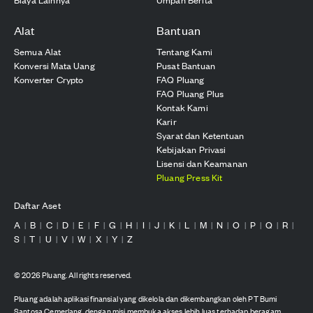
Alat
Bantuan
Semua Alat
Tentang Kami
Konversi Mata Uang
Pusat Bantuan
Konverter Crypto
FAQ Pluang
FAQ Pluang Plus
Kontak Kami
Karir
Syarat dan Ketentuan
Kebijakan Privasi
Lisensi dan Keamanan
Pluang Press Kit
Daftar Aset
A
B
C
D
E
F
G
H
I
J
K
L
M
N
O
P
Q
R
|
|
|
|
|
|
|
|
|
|
|
|
|
|
|
|
|
|
S
T
U
V
W
X
Y
Z
|
|
|
|
|
|
|
©
2026
Pluang. All rights reserved.
Pluang adalah aplikasi finansial yang dikelola dan dikembangkan oleh PT Bumi
Santosa Cemerlang, dengan misi membuka akses lebih luas terhadap beragam