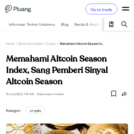
Go to trade
Informasi Terkini Untukmu
Blog
Berita & Analisis
Pelajari
Ka
Home
/
Berita & Analisis
/
Crypto
/
Memahami Altcoin Season Index, Sang Pemberi Sinyal Altcoin Season
Memahami Altcoin Season
Index, Sang Pemberi Sinyal
Altcoin Season
13 Jun 2023, 7:19 AM
·
Waktu baca: 4 menit
Kategori
crypto