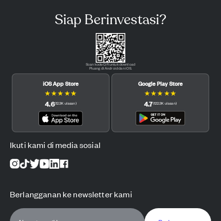
Siap Berinvestasi?
Scan kode QR untuk download
Pluang di Android dan iOS.
iOS App Store
Google Play Store
★
★
★
★
★
★
★
★
★
★
4.6
4.7
(
12.3K
ulasan
)
(
122.3K
ulasan
)
Ikuti kami di media sosial
Berlangganan ke newsletter kami