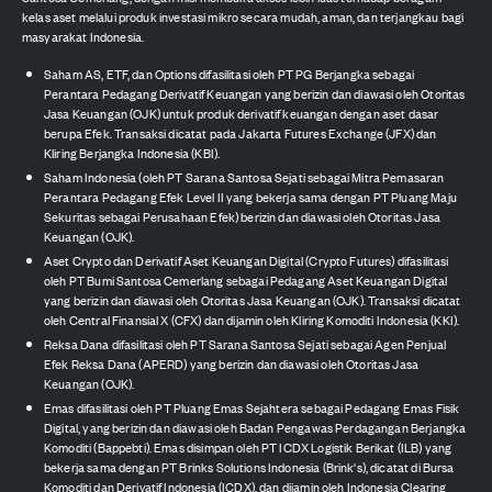
kelas aset melalui produk investasi mikro secara mudah, aman, dan terjangkau bagi
masyarakat Indonesia.
Saham AS, ETF, dan Options difasilitasi oleh PT PG Berjangka sebagai
Perantara Pedagang Derivatif Keuangan yang berizin dan diawasi oleh Otoritas
Jasa Keuangan (OJK) untuk produk derivatif keuangan dengan aset dasar
berupa Efek. Transaksi dicatat pada Jakarta Futures Exchange (JFX) dan
Kliring Berjangka Indonesia (KBI).
Saham Indonesia (oleh PT Sarana Santosa Sejati sebagai Mitra Pemasaran
Perantara Pedagang Efek Level II yang bekerja sama dengan PT Pluang Maju
Sekuritas sebagai Perusahaan Efek) berizin dan diawasi oleh Otoritas Jasa
Keuangan (OJK).
Aset Crypto dan Derivatif Aset Keuangan Digital (Crypto Futures) difasilitasi
oleh PT Bumi Santosa Cemerlang sebagai Pedagang Aset Keuangan Digital
yang berizin dan diawasi oleh Otoritas Jasa Keuangan (OJK). Transaksi dicatat
oleh Central Finansial X (CFX) dan dijamin oleh Kliring Komoditi Indonesia (KKI).
Reksa Dana difasilitasi oleh PT Sarana Santosa Sejati sebagai Agen Penjual
Efek Reksa Dana (APERD) yang berizin dan diawasi oleh Otoritas Jasa
Keuangan (OJK).
Emas difasilitasi oleh PT Pluang Emas Sejahtera sebagai Pedagang Emas Fisik
Digital, yang berizin dan diawasi oleh Badan Pengawas Perdagangan Berjangka
Komoditi (Bappebti). Emas disimpan oleh PT ICDX Logistik Berikat (ILB) yang
bekerja sama dengan PT Brinks Solutions Indonesia (Brink's), dicatat di Bursa
Komoditi dan Derivatif Indonesia (ICDX), dan dijamin oleh Indonesia Clearing