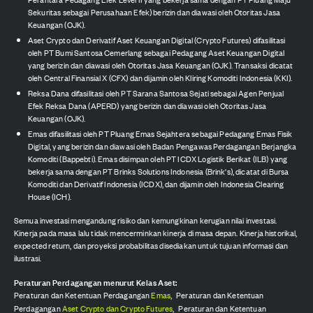
Sekuritas sebagai Perusahaan Efek) berizin dan diawasi oleh Otoritas Jasa
Keuangan (OJK).
Aset Crypto dan Derivatif Aset Keuangan Digital (Crypto Futures) difasilitasi
oleh PT Bumi Santosa Cemerlang sebagai Pedagang Aset Keuangan Digital
yang berizin dan diawasi oleh Otoritas Jasa Keuangan (OJK). Transaksi dicatat
oleh Central Finansial X (CFX) dan dijamin oleh Kliring Komoditi Indonesia (KKI).
Reksa Dana difasilitasi oleh PT Sarana Santosa Sejati sebagai Agen Penjual
Efek Reksa Dana (APERD) yang berizin dan diawasi oleh Otoritas Jasa
Keuangan (OJK).
Emas difasilitasi oleh PT Pluang Emas Sejahtera sebagai Pedagang Emas Fisik
Digital, yang berizin dan diawasi oleh Badan Pengawas Perdagangan Berjangka
Komoditi (Bappebti). Emas disimpan oleh PT ICDX Logistik Berikat (ILB) yang
bekerja sama dengan PT Brinks Solutions Indonesia (Brink's), dicatat di Bursa
Komoditi dan Derivatif Indonesia (ICDX), dan dijamin oleh Indonesia Clearing
House (ICH).
Semua investasi mengandung risiko dan kemungkinan kerugian nilai investasi.
Kinerja pada masa lalu tidak mencerminkan kinerja di masa depan. Kinerja historikal,
expected return, dan proyeksi probabilitas disediakan untuk tujuan informasi dan
ilustrasi.
Peraturan Perdagangan menurut Kelas Aset:
Peraturan dan Ketentuan Perdagangan
Emas
,
Peraturan dan Ketentuan
Perdagangan
Aset Crypto dan Crypto Futures
,
Peraturan dan Ketentuan