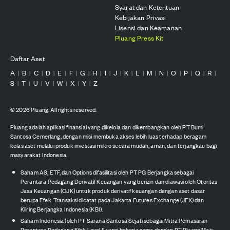
Syarat dan Ketentuan
Kebijakan Privasi
Lisensi dan Keamanan
Pluang Press Kit
Daftar Aset
A
B
C
D
E
F
G
H
I
J
K
L
M
N
O
P
Q
R
|
|
|
|
|
|
|
|
|
|
|
|
|
|
|
|
|
|
S
T
U
V
W
X
Y
Z
|
|
|
|
|
|
|
©
2026
Pluang. All rights reserved.
Pluang adalah aplikasi finansial yang dikelola dan dikembangkan oleh PT Bumi
Santosa Cemerlang, dengan misi membuka akses lebih luas terhadap beragam
kelas aset melalui produk investasi mikro secara mudah, aman, dan terjangkau bagi
masyarakat Indonesia.
Saham AS, ETF, dan Options difasilitasi oleh PT PG Berjangka sebagai
Perantara Pedagang Derivatif Keuangan yang berizin dan diawasi oleh Otoritas
Jasa Keuangan (OJK) untuk produk derivatif keuangan dengan aset dasar
berupa Efek. Transaksi dicatat pada Jakarta Futures Exchange (JFX) dan
Kliring Berjangka Indonesia (KBI).
Saham Indonesia (oleh PT Sarana Santosa Sejati sebagai Mitra Pemasaran
Perantara Pedagang Efek Level II yang bekerja sama dengan PT Pluang Maju