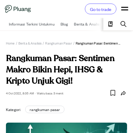
Go to trade
Informasi Terkini Untukmu
Blog
Berita & Analisis
Pelajari
Ka
Home
/
Berita & Analisis
/
Rangkuman Pasar
/
Rangkuman Pasar: Sentimen Makro Bikin Hepi, IHSG & Kripto Unjuk Gigi!
Rangkuman Pasar: Sentimen
Makro Bikin Hepi, IHSG &
Kripto Unjuk Gigi!
4 Oct 2022, 8:35 AM
·
Waktu baca: 3 menit
Kategori
rangkuman pasar