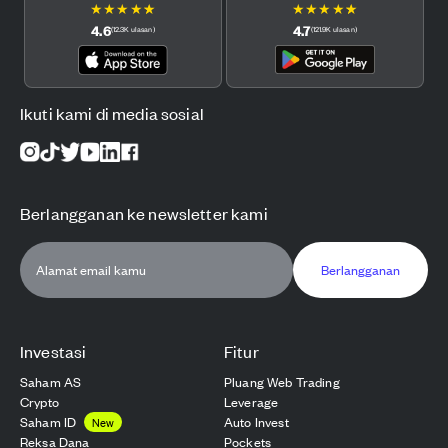
★
★
★
★
★
★
★
★
★
★
4.6
4.7
(
12.3K
ulasan
)
(
121.9K
ulasan
)
Ikuti kami di media sosial
Berlangganan ke newsletter kami
Berlangganan
Investasi
Fitur
Saham AS
Pluang Web Trading
Crypto
Leverage
Saham ID
Auto Invest
New
Reksa Dana
Pockets