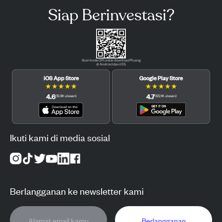
Siap Berinvestasi?
Scan kode QR untuk download Pluang
di Android dan iOS.
iOS App Store
Google Play Store
★
★
★
★
★
★
★
★
★
★
4.6
4.7
(
12.3K
ulasan
)
(
122.1K
ulasan
)
Ikuti kami di media sosial
Berlangganan ke newsletter kami
Berlangganan