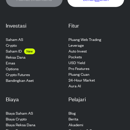
Investasi
Fitur
Saham AS
Pluang Web Trading
Crypto
Leverage
Saham ID
Auto Invest
New
Pockets
Reksa Dana
USD Yield
Emas
Pro Features
Options
Pluang Cuan
Crypto Futures
24-Hour Market
Bandingkan Aset
Aura AI
Biaya
Pelajari
Biaya Saham AS
Blog
Biaya Crypto
Berita
Biaya Reksa Dana
Akademi