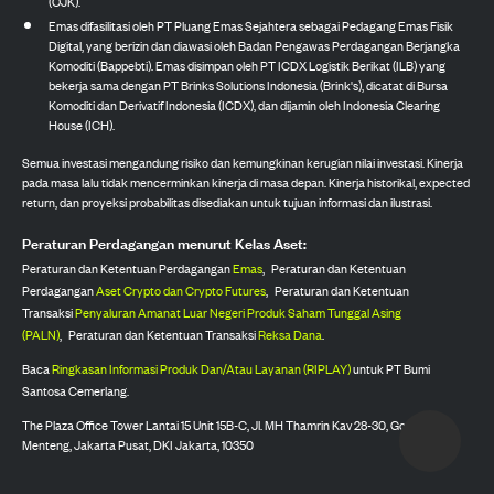
(OJK).
Emas difasilitasi oleh PT Pluang Emas Sejahtera sebagai Pedagang Emas Fisik
Digital, yang berizin dan diawasi oleh Badan Pengawas Perdagangan Berjangka
Komoditi (Bappebti). Emas disimpan oleh PT ICDX Logistik Berikat (ILB) yang
bekerja sama dengan PT Brinks Solutions Indonesia (Brink's), dicatat di Bursa
Komoditi dan Derivatif Indonesia (ICDX), dan dijamin oleh Indonesia Clearing
House (ICH).
Semua investasi mengandung risiko dan kemungkinan kerugian nilai investasi. Kinerja
pada masa lalu tidak mencerminkan kinerja di masa depan. Kinerja historikal, expected
return, dan proyeksi probabilitas disediakan untuk tujuan informasi dan ilustrasi.
Peraturan Perdagangan menurut Kelas Aset:
Peraturan dan Ketentuan Perdagangan
Emas
,
Peraturan dan Ketentuan
Perdagangan
Aset Crypto dan Crypto Futures
,
Peraturan dan Ketentuan
Transaksi
Penyaluran Amanat Luar Negeri Produk Saham Tunggal Asing
(PALN)
,
Peraturan dan Ketentuan Transaksi
Reksa Dana
.
Baca
Ringkasan Informasi Produk Dan/Atau Layanan (RIPLAY)
untuk PT Bumi
Santosa Cemerlang.
The Plaza Office Tower Lantai 15 Unit 15B-C, Jl. MH Thamrin Kav 28-30, Gondangdia,
Menteng, Jakarta Pusat, DKI Jakarta, 10350