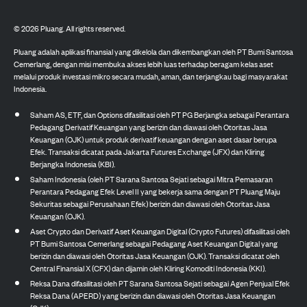
©
2026
Pluang. All rights reserved.
Pluang adalah aplikasi finansial yang dikelola dan dikembangkan oleh PT Bumi Santosa
Cemerlang, dengan misi membuka akses lebih luas terhadap beragam kelas aset
melalui produk investasi mikro secara mudah, aman, dan terjangkau bagi masyarakat
Indonesia.
Saham AS, ETF, dan Options difasilitasi oleh PT PG Berjangka sebagai Perantara
Pedagang Derivatif Keuangan yang berizin dan diawasi oleh Otoritas Jasa
Keuangan (OJK) untuk produk derivatif keuangan dengan aset dasar berupa
Efek. Transaksi dicatat pada Jakarta Futures Exchange (JFX) dan Kliring
Berjangka Indonesia (KBI).
Saham Indonesia (oleh PT Sarana Santosa Sejati sebagai Mitra Pemasaran
Perantara Pedagang Efek Level II yang bekerja sama dengan PT Pluang Maju
Sekuritas sebagai Perusahaan Efek) berizin dan diawasi oleh Otoritas Jasa
Keuangan (OJK).
Aset Crypto dan Derivatif Aset Keuangan Digital (Crypto Futures) difasilitasi oleh
PT Bumi Santosa Cemerlang sebagai Pedagang Aset Keuangan Digital yang
berizin dan diawasi oleh Otoritas Jasa Keuangan (OJK). Transaksi dicatat oleh
Central Finansial X (CFX) dan dijamin oleh Kliring Komoditi Indonesia (KKI).
Reksa Dana difasilitasi oleh PT Sarana Santosa Sejati sebagai Agen Penjual Efek
Reksa Dana (APERD) yang berizin dan diawasi oleh Otoritas Jasa Keuangan