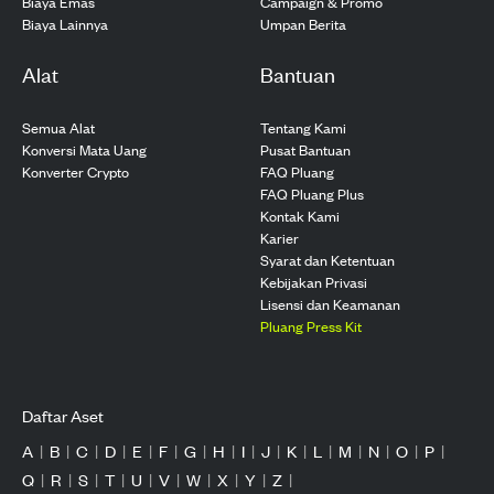
Biaya Emas
Campaign & Promo
Biaya Lainnya
Umpan Berita
Alat
Bantuan
Semua Alat
Tentang Kami
Konversi Mata Uang
Pusat Bantuan
Konverter Crypto
FAQ Pluang
FAQ Pluang Plus
Kontak Kami
Karier
Syarat dan Ketentuan
Kebijakan Privasi
Lisensi dan Keamanan
Pluang Press Kit
Daftar Aset
A
|
B
|
C
|
D
|
E
|
F
|
G
|
H
|
I
|
J
|
K
|
L
|
M
|
N
|
O
|
P
|
Q
|
R
|
S
|
T
|
U
|
V
|
W
|
X
|
Y
|
Z
|