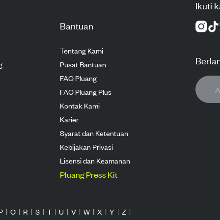
Ikuti 
Bantuan
Tentang Kami
Berla
g
Pusat Bantuan
FAQ Pluang
FAQ Pluang Plus
Kontak Kami
Karier
Syarat dan Ketentuan
Kebijakan Privasi
Lisensi dan Keamanan
Pluang Press Kit
P
|
Q
|
R
|
S
|
T
|
U
|
V
|
W
|
X
|
Y
|
Z
|