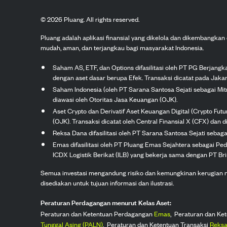
©
2026
Pluang. All rights reserved.
Pluang adalah aplikasi finansial yang dikelola dan dikembangka
mudah, aman, dan terjangkau bagi masyarakat Indonesia.
Saham AS, ETF, dan Options difasilitasi oleh PT PG Berjang
dengan aset dasar berupa Efek. Transaksi dicatat pada Jakar
Saham Indonesia (oleh PT Sarana Santosa Sejati sebagai Mi
diawasi oleh Otoritas Jasa Keuangan (OJK).
Aset Crypto dan Derivatif Aset Keuangan Digital (Crypto Fut
(OJK). Transaksi dicatat oleh Central Finansial X (CFX) dan di
Reksa Dana difasilitasi oleh PT Sarana Santosa Sejati seba
Emas difasilitasi oleh PT Pluang Emas Sejahtera sebagai Pe
ICDX Logistik Berikat (ILB) yang bekerja sama dengan PT Brink
Semua investasi mengandung risiko dan kemungkinan kerugian nilai
disediakan untuk tujuan informasi dan ilustrasi.
Peraturan Perdagangan menurut Kelas Aset:
Peraturan dan Ketentuan Perdagangan
Emas
,
Peraturan dan Ke
Tunggal Asing (PALN)
,
Peraturan dan Ketentuan Transaksi
Reksa