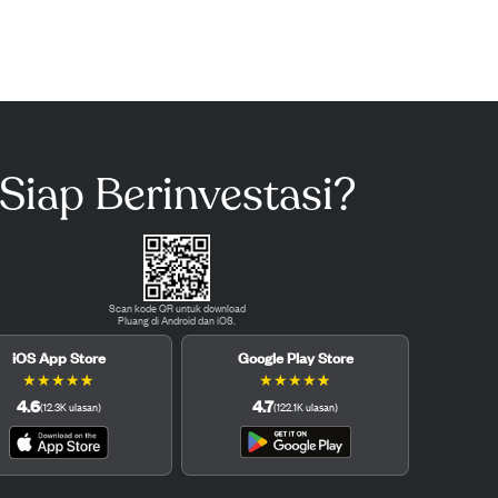
Siap Berinvestasi?
Scan kode QR untuk download
Pluang di Android dan iOS.
iOS App Store
Google Play Store
★
★
★
★
★
★
★
★
★
★
4.6
4.7
(
12.3K
ulasan
)
(
122.1K
ulasan
)