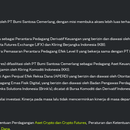
n oleh PT Bumi Santosa Cemerlang, dengan misi membuka akses lebih luas terha
ka sebagai Perantara Pedagang Derivatif Keuangan yang berizin dan diawasi ole
ta Futures Exchange (JFX) dan Kliring Berjangka Indonesia (KBI).
tra Pemasaran Perantara Pedagang Efek Level II yang bekerja sama dengan PT 
ures) difasilitasi oleh PT Bumi Santosa Cemerlang sebagai Pedagang Aset Keuan
jamin oleh Kliring Komoditi Indonesia (KKI).
gai Agen Penjual Efek Reksa Dana (APERD) yang berizin dan diawasi oleh Otorit
dagang Emas Fisik Digital, yang berizin dan diawasi oleh Badan Pengawas Perd
s Solutions Indonesia (Brink's), dicatat di Bursa Komoditi dan Derivatif Indones
 investasi. Kinerja pada masa lalu tidak mencerminkan kinerja di masa depan. K
tentuan Perdagangan
Aset Crypto dan Crypto Futures
,
Peraturan dan Ketentuan
 Dana
.