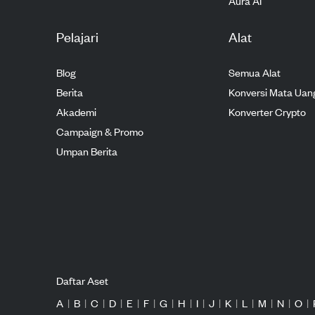
Aura AI
Pelajari
Alat
Blog
Semua Alat
Berita
Konversi Mata Uan
Akademi
Konverter Crypto
Campaign & Promo
Umpan Berita
Daftar Aset
A
|
B
|
C
|
D
|
E
|
F
|
G
|
H
|
I
|
J
|
K
|
L
|
M
|
N
|
O
|