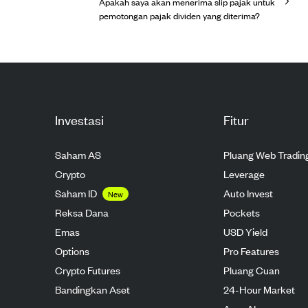
Apakah saya akan menerima slip pajak untuk
pemotongan pajak dividen yang diterima?
Investasi
Fitur
Saham AS
Pluang Web Tradin
Crypto
Leverage
Saham ID
Auto Invest
New
Reksa Dana
Pockets
Emas
USD Yield
Options
Pro Features
Crypto Futures
Pluang Cuan
Bandingkan Aset
24-Hour Market