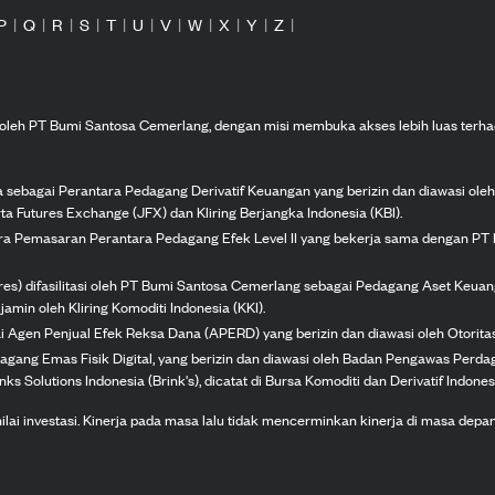
P
|
Q
|
R
|
S
|
T
|
U
|
V
|
W
|
X
|
Y
|
Z
|
n oleh PT Bumi Santosa Cemerlang, dengan misi membuka akses lebih luas terha
ka sebagai Perantara Pedagang Derivatif Keuangan yang berizin dan diawasi ole
ta Futures Exchange (JFX) dan Kliring Berjangka Indonesia (KBI).
tra Pemasaran Perantara Pedagang Efek Level II yang bekerja sama dengan PT 
ures) difasilitasi oleh PT Bumi Santosa Cemerlang sebagai Pedagang Aset Keuan
jamin oleh Kliring Komoditi Indonesia (KKI).
gai Agen Penjual Efek Reksa Dana (APERD) yang berizin dan diawasi oleh Otorit
dagang Emas Fisik Digital, yang berizin dan diawasi oleh Badan Pengawas Perd
s Solutions Indonesia (Brink's), dicatat di Bursa Komoditi dan Derivatif Indones
 investasi. Kinerja pada masa lalu tidak mencerminkan kinerja di masa depan. K