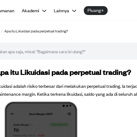
Pluang+
amanan
Akademi
Lainnya
/
Apa itu Likuidasi pada perpetual trading?
tikel FAQ
pa itu Likuidasi pada perpetual trading?
kuidasi adalah risiko terbesar dari melakukan perpetual trading. Ia ter
intenance margin. Ketika terkena likuidasi, saldo yang ada di seluruh 