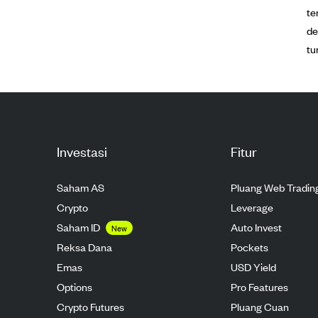
te
de
tu
Investasi
Fitur
Saham AS
Pluang Web Tradin
Crypto
Leverage
Saham ID
Auto Invest
New
Reksa Dana
Pockets
Emas
USD Yield
Options
Pro Features
Crypto Futures
Pluang Cuan