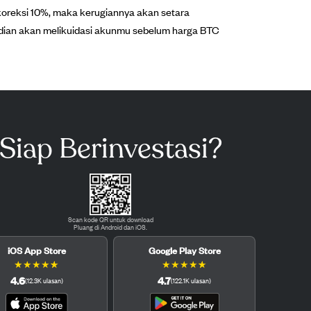
rkoreksi 10%, maka kerugiannya akan setara
dian akan melikuidasi akunmu sebelum harga BTC
Siap Berinvestasi?
Scan kode QR untuk download
Pluang di Android dan iOS.
iOS App Store
Google Play Store
★
★
★
★
★
★
★
★
★
★
4.6
4.7
(
12.3K
ulasan
)
(
122.1K
ulasan
)