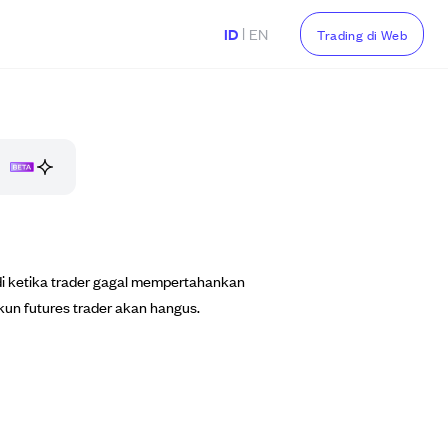
|
ID
EN
Trading di Web
jadi ketika trader gagal mempertahankan
akun futures trader akan hangus.