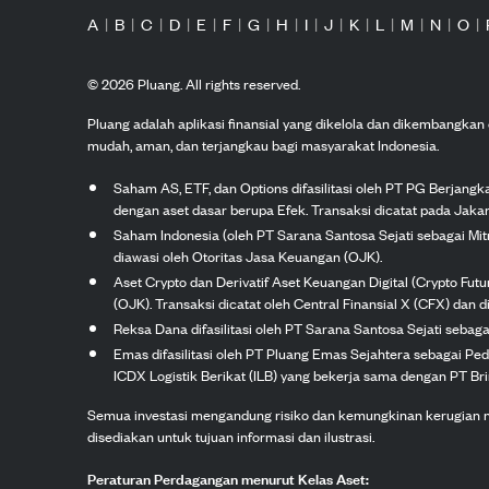
A
|
B
|
C
|
D
|
E
|
F
|
G
|
H
|
I
|
J
|
K
|
L
|
M
|
N
|
O
|
©
2026
Pluang. All rights reserved.
Pluang adalah aplikasi finansial yang dikelola dan dikembangka
mudah, aman, dan terjangkau bagi masyarakat Indonesia.
Saham AS, ETF, dan Options difasilitasi oleh PT PG Berjang
dengan aset dasar berupa Efek. Transaksi dicatat pada Jakar
Saham Indonesia (oleh PT Sarana Santosa Sejati sebagai Mi
diawasi oleh Otoritas Jasa Keuangan (OJK).
Aset Crypto dan Derivatif Aset Keuangan Digital (Crypto Fut
(OJK). Transaksi dicatat oleh Central Finansial X (CFX) dan di
Reksa Dana difasilitasi oleh PT Sarana Santosa Sejati seba
Emas difasilitasi oleh PT Pluang Emas Sejahtera sebagai Pe
ICDX Logistik Berikat (ILB) yang bekerja sama dengan PT Brink
Semua investasi mengandung risiko dan kemungkinan kerugian nilai
disediakan untuk tujuan informasi dan ilustrasi.
Peraturan Perdagangan menurut Kelas Aset: