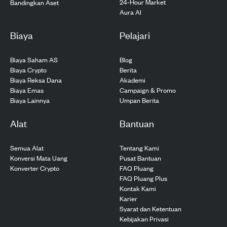
24-Hour Market
Bandingkan Aset
Aura AI
Biaya
Pelajari
Biaya Saham AS
Blog
Biaya Crypto
Berita
Biaya Reksa Dana
Akademi
Biaya Emas
Campaign & Promo
Biaya Lainnya
Umpan Berita
Alat
Bantuan
Semua Alat
Tentang Kami
Konversi Mata Uang
Pusat Bantuan
Konverter Crypto
FAQ Pluang
FAQ Pluang Plus
Kontak Kami
Karier
Syarat dan Ketentuan
Kebijakan Privasi