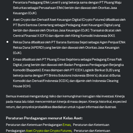
Perantara Pedagang Efek Level II yang bekerja sama dengan PT Pluang Maju
Sekuritas sebagai Perusahaan Efek) berizin dan diawasi oleh Otoritas Jasa
Keuangan (OJK).
Aset Crypto dan Derivatif Aset Keuangan Digital (Crypto Futures) difasilitasi oleh
PT Bumi Santosa Cemerlang sebagai Pedagang Aset Keuangan Digital yang
berizin dan diawasi oleh Otoritas Jasa Keuangan (OJK). Transaksi dicatat oleh
Central Finansial X (CFX) dan dijamin oleh Kliring Komoditi Indonesia (KKI).
Reksa Dana difasilitasi oleh PT Sarana Santosa Sejati sebagai Agen Penjual Efek
Reksa Dana (APERD) yang berizin dan diawasi oleh Otoritas Jasa Keuangan
(OJK).
Emas difasilitasi oleh PT Pluang Emas Sejahtera sebagai Pedagang Emas Fisik
Digital, yang berizin dan diawasi oleh Badan Pengawas Perdagangan Berjangka
Komoditi (Bappebti). Emas disimpan oleh PT ICDX Logistik Berikat (ILB) yang
bekerja sama dengan PT Brinks Solutions Indonesia (Brink's), dicatat di Bursa
Komoditi dan Derivatif Indonesia (ICDX), dan dijamin oleh Indonesia Clearing
House (ICH).
Semua investasi mengandung risiko dan kemungkinan kerugian nilai investasi. Kinerja
pada masa lalu tidak mencerminkan kinerja di masa depan. Kinerja historikal, expected
return, dan proyeksi probabilitas disediakan untuk tujuan informasi dan ilustrasi.
Peraturan Perdagangan menurut Kelas Aset:
Peraturan dan Ketentuan Perdagangan
Emas
,
Peraturan dan Ketentuan
Perdagangan
Aset Crypto dan Crypto Futures
,
Peraturan dan Ketentuan