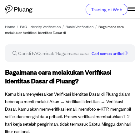
Trading di Web
Home
/
FAQ - Identity Verification
/
Basic Verification
/
Bagaimana cara
melakukan Verifikasi Identitas Dasar di …
Cari semua artikel
Artikel FAQ
Bagaimana cara melakukan Verifikasi
Identitas Dasar di Pluang?
Kamu bisa menyelesaikan Verifikasi Identitas Dasar di Pluang dalam
beberapa menit melalui Akun → Verifikasi Identitas → Verifikasi
Dasar. Kamu akan memverifikasi email, memfoto e-KTP, mengambil
selfie, dan mengisi data pribadi. Proses verifikasi membutuhkan 1–2
hari kerja setelah pengiriman, tidak termasuk Sabtu, Minggu, dan hari
libur nasional.