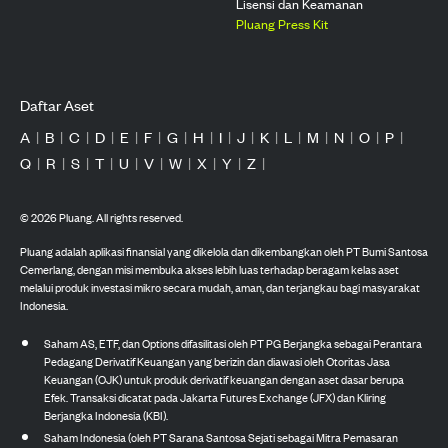
Lisensi dan Keamanan
Pluang Press Kit
Daftar Aset
A
|
B
|
C
|
D
|
E
|
F
|
G
|
H
|
I
|
J
|
K
|
L
|
M
|
N
|
O
|
P
|
Q
|
R
|
S
|
T
|
U
|
V
|
W
|
X
|
Y
|
Z
|
©
2026
Pluang. All rights reserved.
Pluang adalah aplikasi finansial yang dikelola dan dikembangkan oleh PT Bumi Santosa
Cemerlang, dengan misi membuka akses lebih luas terhadap beragam kelas aset
melalui produk investasi mikro secara mudah, aman, dan terjangkau bagi masyarakat
Indonesia.
Saham AS, ETF, dan Options difasilitasi oleh PT PG Berjangka sebagai Perantara
Pedagang Derivatif Keuangan yang berizin dan diawasi oleh Otoritas Jasa
Keuangan (OJK) untuk produk derivatif keuangan dengan aset dasar berupa
Efek. Transaksi dicatat pada Jakarta Futures Exchange (JFX) dan Kliring
Berjangka Indonesia (KBI).
Saham Indonesia (oleh PT Sarana Santosa Sejati sebagai Mitra Pemasaran