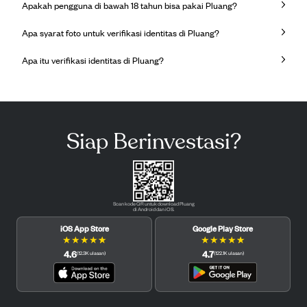
Apakah pengguna di bawah 18 tahun bisa pakai Pluang?
Apa syarat foto untuk verifikasi identitas di Pluang?
Apa itu verifikasi identitas di Pluang?
Siap Berinvestasi?
Scan kode QR untuk download Pluang
di Android dan iOS.
iOS App Store
Google Play Store
★
★
★
★
★
★
★
★
★
★
4.6
4.7
(
12.3K
ulasan
)
(
122.1K
ulasan
)