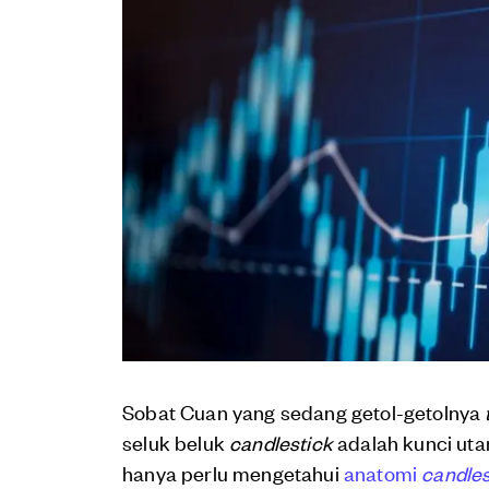
Sobat Cuan yang sedang getol-getolnya
seluk beluk
candlestick
adalah kunci ut
hanya perlu mengetahui
anatomi
candles