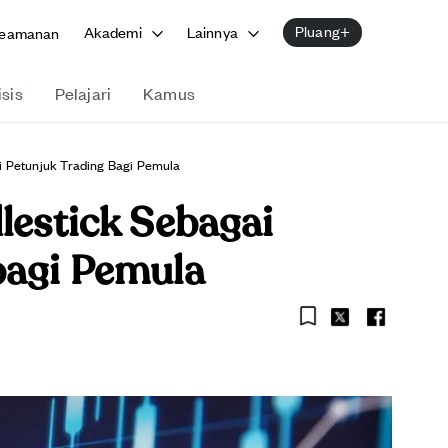
Pluang+
Akademi
Lainnya
eamanan
isis
Pelajari
Kamus
i Petunjuk Trading Bagi Pemula
lestick Sebagai
bagi Pemula