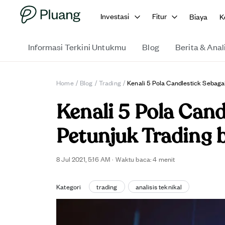
Investasi
Fitur
Biaya
K
Informasi Terkini Untukmu
Blog
Berita & Anal
Home
/
Blog
/
Trading
/
Kenali 5 Pola Candlestick Sebaga
Kenali 5 Pola Cand
Petunjuk Trading 
8 Jul 2021, 5:16 AM
·
Waktu baca:
4
menit
Kategori
trading
analisis teknikal