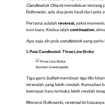
Candlestick Charts
menuliskan tentang
Bulkowski, ada dua jenis hasil dari pola
c
Pertama adalah
reversal
, yakni moment
tren baru. Kedua ialah
continuation
, dim
Apa saja sih pola
candlestick
yang perlu
1. Pola Candlestick
Three Line Strike
Sumber: Investopedia
Tiga garis
bullish
membuat tiga lilin hita
terendah yang lebih rendah. Kemudian ba
keempat baru terbuka lebih rendah tetap
Menurut Bulkowski,
reversal
ini biasany