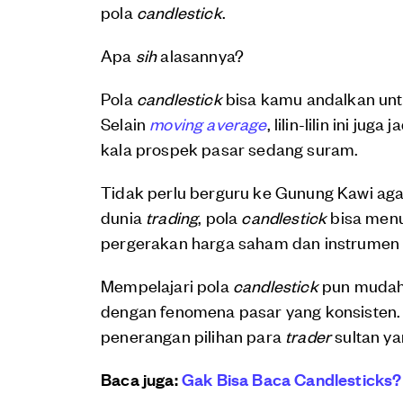
pola
candlestick
.
Apa
sih
alasannya?
Pola
candlestick
bisa kamu andalkan unt
Selain
moving average
, lilin-lilin ini juga 
kala prospek pasar sedang suram.
Tidak perlu berguru ke Gunung Kawi agar b
dunia
trading
, pola
candlestick
bisa menu
pergerakan harga saham dan instrumen 
Mempelajari pola
candlestick
pun mudah k
dengan fenomena pasar yang konsisten. Ha
penerangan pilihan para
trader
sultan ya
Baca juga:
Gak Bisa Baca Candlesticks?