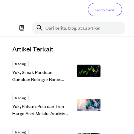
Go to trade
Cari berita, blog, atau artikel
Artikel Terkait
trading
Yuk, Simak Panduan
Gunakan Bollinger Bands
Untuk Trading Kripto!
trading
Yuk, Pahami Pola dan Tren
Harga Aset Melalui Analisis
Teknikal di Sini!
trading