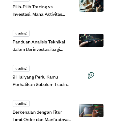
Pilih-Pilih Trading vs
Investasi, Mana Aktivitas
yang Paling Oke Buat Kamu?
trading
Panduan Analisis Teknikal
dalam Berinvestasi bagi
Pemula!
trading
9 Hal yang Perlu Kamu
Perhatikan Sebelum Trading
Saham
trading
Berkenalan dengan Fitur
Limit Order dan Manfaatnya
bagi Trading