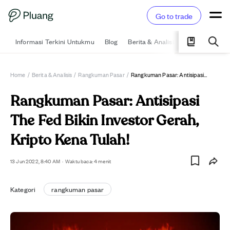
Go to trade
Informasi Terkini Untukmu
Blog
Berita & Analisis
Pelajari
Ka
Home
/
Berita & Analisis
/
Rangkuman Pasar
/
Rangkuman Pasar: Antisipasi The Fed Bikin Investor Gerah, Kripto Kena Tulah!
Rangkuman Pasar: Antisipasi
The Fed Bikin Investor Gerah,
Kripto Kena Tulah!
13 Jun 2022, 8:40 AM
·
Waktu baca: 4 menit
Kategori
rangkuman pasar