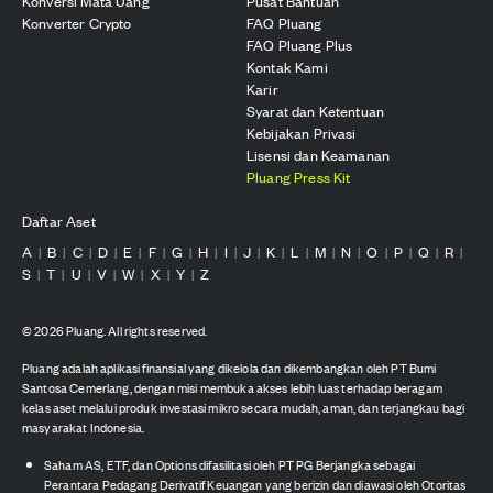
Konversi Mata Uang
Pusat Bantuan
Konverter Crypto
FAQ Pluang
FAQ Pluang Plus
Kontak Kami
Karir
Syarat dan Ketentuan
Kebijakan Privasi
Lisensi dan Keamanan
Pluang Press Kit
Daftar Aset
A
B
C
D
E
F
G
H
I
J
K
L
M
N
O
P
Q
R
|
|
|
|
|
|
|
|
|
|
|
|
|
|
|
|
|
|
S
T
U
V
W
X
Y
Z
|
|
|
|
|
|
|
©
2026
Pluang. All rights reserved.
Pluang adalah aplikasi finansial yang dikelola dan dikembangkan oleh PT Bumi
Santosa Cemerlang, dengan misi membuka akses lebih luas terhadap beragam
kelas aset melalui produk investasi mikro secara mudah, aman, dan terjangkau bagi
masyarakat Indonesia.
Saham AS, ETF, dan Options difasilitasi oleh PT PG Berjangka sebagai
Perantara Pedagang Derivatif Keuangan yang berizin dan diawasi oleh Otoritas