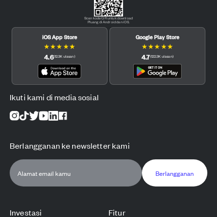
Scan kode QR untuk download
Pluang di Android dan iOS.
iOS App Store
Google Play Store
★
★
★
★
★
★
★
★
★
★
4.6
4.7
(
12.3K
ulasan
)
(
122.3K
ulasan
)
Ikuti kami di media sosial
Berlangganan ke newsletter kami
Berlangganan
Investasi
Fitur