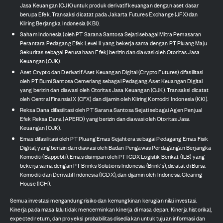
Jasa Keuangan (OJK) untuk produk derivatif keuangan dengan aset dasar
berupa Efek. Transaksi dicatat pada Jakarta Futures Exchange (JFX) dan
Kliring Berjangka Indonesia (KBI).
Saham Indonesia (oleh PT Sarana Santosa Sejati sebagai Mitra Pemasaran
Perantara Pedagang Efek Level II yang bekerja sama dengan PT Pluang Maju
Sekuritas sebagai Perusahaan Efek) berizin dan diawasi oleh Otoritas Jasa
Keuangan (OJK).
Aset Crypto dan Derivatif Aset Keuangan Digital (Crypto Futures) difasilitasi
oleh PT Bumi Santosa Cemerlang sebagai Pedagang Aset Keuangan Digital
yang berizin dan diawasi oleh Otoritas Jasa Keuangan (OJK). Transaksi dicatat
oleh Central Finansial X (CFX) dan dijamin oleh Kliring Komoditi Indonesia (KKI).
Reksa Dana difasilitasi oleh PT Sarana Santosa Sejati sebagai Agen Penjual
Efek Reksa Dana (APERD) yang berizin dan diawasi oleh Otoritas Jasa
Keuangan (OJK).
Emas difasilitasi oleh PT Pluang Emas Sejahtera sebagai Pedagang Emas Fisik
Digital, yang berizin dan diawasi oleh Badan Pengawas Perdagangan Berjangka
Komoditi (Bappebti). Emas disimpan oleh PT ICDX Logistik Berikat (ILB) yang
bekerja sama dengan PT Brinks Solutions Indonesia (Brink's), dicatat di Bursa
Komoditi dan Derivatif Indonesia (ICDX), dan dijamin oleh Indonesia Clearing
House (ICH).
Semua investasi mengandung risiko dan kemungkinan kerugian nilai investasi.
Kinerja pada masa lalu tidak mencerminkan kinerja di masa depan. Kinerja historikal,
expected return, dan proyeksi probabilitas disediakan untuk tujuan informasi dan