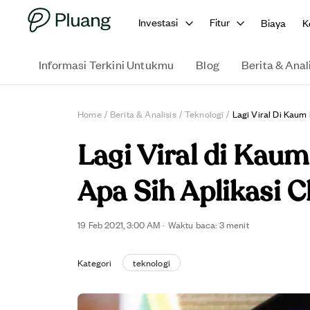
Investasi
Fitur
Biaya
K
Informasi Terkini Untukmu
Blog
Berita & Anal
Home
/
Berita & Analisis
/
Teknologi
/
Lagi Viral Di Kaum
Lagi Viral di Kau
Apa Sih Aplikasi 
19 Feb 2021, 3:00 AM
·
Waktu baca: 3 menit
Kategori
teknologi