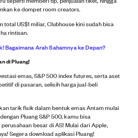
eperti memberi tip, penjualan tiket, hingga
imkan ke dompet room creators.
otal US$1 miliar, Clubhouse kini sudah bisa
a rintisan.
ok! Bagaimana Arah Sahamnya ke Depan?
n di Pluang!
vestasi emas, S&P 500 index futures, serta aset
itif di pasaran, selisih harga jual-beli
kan tarik fisik dalam bentuk emas Antam mulai
a dengan Pluang S&P 500, kamu bisa
 perusahaan besar di AS! Mulai dari Apple,
nnya! Segera download aplikasi Pluang!