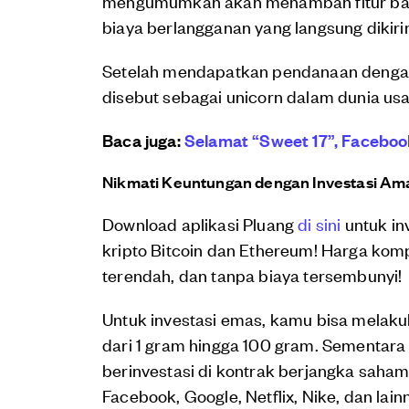
mengumumkan akan menambah fitur baru s
biaya berlangganan yang langsung dikir
Setelah mendapatkan pendanaan dengan t
disebut sebagai unicorn dalam dunia usah
Baca juga:
Selamat “Sweet 17”, Facebo
Nikmati Keuntungan dengan Investasi Ama
Download aplikasi Pluang
di sini
untuk in
kripto Bitcoin dan Ethereum! Harga kompet
terendah, dan tanpa biaya tersembunyi!
Untuk investasi emas, kamu bisa melaku
dari 1 gram hingga 100 gram. Sementar
berinvestasi di kontrak berjangka saham
Facebook, Google, Netflix, Nike, dan lai