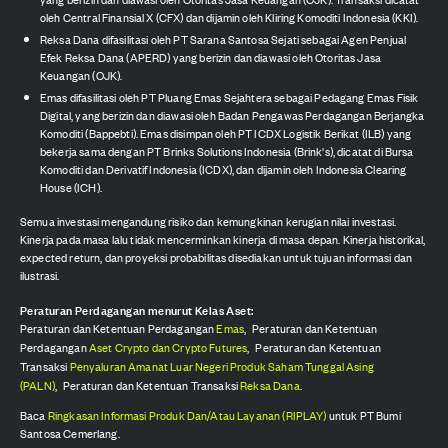
oleh Central Finansial X (CFX) dan dijamin oleh Kliring Komoditi Indonesia (KKI).
Reksa Dana difasilitasi oleh PT Sarana Santosa Sejati sebagai Agen Penjual
Efek Reksa Dana (APERD) yang berizin dan diawasi oleh Otoritas Jasa
Keuangan (OJK).
Emas difasilitasi oleh PT Pluang Emas Sejahtera sebagai Pedagang Emas Fisik
Digital, yang berizin dan diawasi oleh Badan Pengawas Perdagangan Berjangka
Komoditi (Bappebti). Emas disimpan oleh PT ICDX Logistik Berikat (ILB) yang
bekerja sama dengan PT Brinks Solutions Indonesia (Brink's), dicatat di Bursa
Komoditi dan Derivatif Indonesia (ICDX), dan dijamin oleh Indonesia Clearing
House (ICH).
Semua investasi mengandung risiko dan kemungkinan kerugian nilai investasi.
Kinerja pada masa lalu tidak mencerminkan kinerja di masa depan. Kinerja historikal,
expected return, dan proyeksi probabilitas disediakan untuk tujuan informasi dan
ilustrasi.
Peraturan Perdagangan menurut Kelas Aset:
Peraturan dan Ketentuan Perdagangan
Emas
,
Peraturan dan Ketentuan
Perdagangan
Aset Crypto dan Crypto Futures
,
Peraturan dan Ketentuan
Transaksi
Penyaluran Amanat Luar Negeri Produk Saham Tunggal Asing
(PALN)
,
Peraturan dan Ketentuan Transaksi
Reksa Dana
.
Baca
Ringkasan Informasi Produk Dan/Atau Layanan (RIPLAY)
untuk PT Bumi
Santosa Cemerlang.