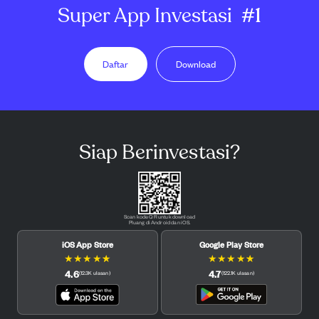
Super App Investasi
#1
Daftar
Download
Siap Berinvestasi?
Scan kode QR untuk download
Pluang di Android dan iOS.
iOS App Store
Google Play Store
★
★
★
★
★
★
★
★
★
★
4.6
4.7
(
12.3K
ulasan
)
(
122.1K
ulasan
)