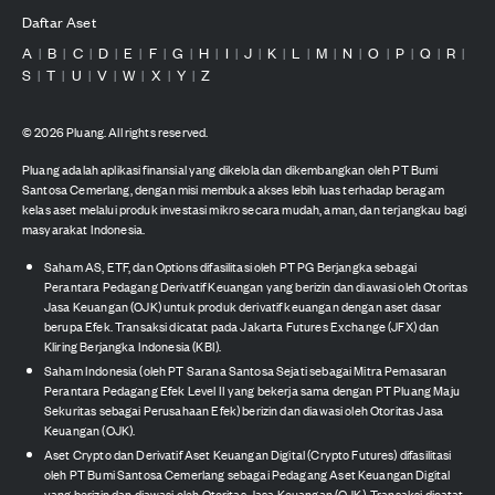
Daftar Aset
A
B
C
D
E
F
G
H
I
J
K
L
M
N
O
P
Q
R
|
|
|
|
|
|
|
|
|
|
|
|
|
|
|
|
|
|
S
T
U
V
W
X
Y
Z
|
|
|
|
|
|
|
©
2026
Pluang. All rights reserved.
Pluang adalah aplikasi finansial yang dikelola dan dikembangkan oleh PT Bumi
Santosa Cemerlang, dengan misi membuka akses lebih luas terhadap beragam
kelas aset melalui produk investasi mikro secara mudah, aman, dan terjangkau bagi
masyarakat Indonesia.
Saham AS, ETF, dan Options difasilitasi oleh PT PG Berjangka sebagai
Perantara Pedagang Derivatif Keuangan yang berizin dan diawasi oleh Otoritas
Jasa Keuangan (OJK) untuk produk derivatif keuangan dengan aset dasar
berupa Efek. Transaksi dicatat pada Jakarta Futures Exchange (JFX) dan
Kliring Berjangka Indonesia (KBI).
Saham Indonesia (oleh PT Sarana Santosa Sejati sebagai Mitra Pemasaran
Perantara Pedagang Efek Level II yang bekerja sama dengan PT Pluang Maju
Sekuritas sebagai Perusahaan Efek) berizin dan diawasi oleh Otoritas Jasa
Keuangan (OJK).
Aset Crypto dan Derivatif Aset Keuangan Digital (Crypto Futures) difasilitasi
oleh PT Bumi Santosa Cemerlang sebagai Pedagang Aset Keuangan Digital
yang berizin dan diawasi oleh Otoritas Jasa Keuangan (OJK). Transaksi dicatat