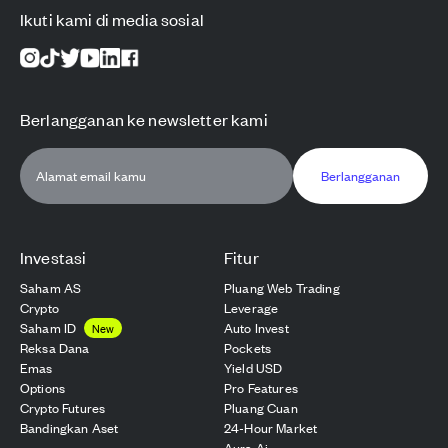
Ikuti kami di media sosial
Berlangganan ke newsletter kami
Berlangganan
Investasi
Fitur
Saham AS
Pluang Web Trading
Crypto
Leverage
Saham ID
Auto Invest
New
Reksa Dana
Pockets
Emas
Yield USD
Options
Pro Features
Crypto Futures
Pluang Cuan
Bandingkan Aset
24-Hour Market
Aura Ai