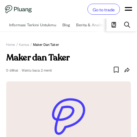
Go to trade
Informasi Terkini Untukmu
Blog
Berita & Analisis
Pelajari
Ka
Home
/
Kamus
/
Maker Dan Taker
Maker dan Taker
0
dilihat
·
Waktu baca:
2
menit