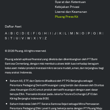
Syarat dan Ketentuan
Kebijakan Privasi
Lisensi dan Keamanan
Pluang Press Kit
Daftar Aset
A
B
C
D
E
F
G
H
I
J
K
L
M
N
O
P
Q
R
|
|
|
|
|
|
|
|
|
|
|
|
|
|
|
|
|
|
S
T
U
V
W
X
Y
Z
|
|
|
|
|
|
|
©
2026
Pluang. All rights reserved.
Pluang adalah aplikasi finansial yang dikelola dan dikembangkan oleh PT Bumi
Santosa Cemerlang, dengan misi membuka akses lebih luas terhadap beragam
kelas aset melalui produk investasi mikro secara mudah, aman, dan terjangkau bagi
masyarakat Indonesia.
Saham AS, ETF, dan Options difasilitasi oleh PT PG Berjangka sebagai
Perantara Pedagang Derivatif Keuangan yang berizin dan diawasi oleh Otoritas
Jasa Keuangan (OJK) untuk produk derivatif keuangan dengan aset dasar
berupa Efek. Transaksi dicatat pada Jakarta Futures Exchange (JFX) dan
Kliring Berjangka Indonesia (KBI).
Saham Indonesia (oleh PT Sarana Santosa Sejati sebagai Mitra Pemasaran
Perantara Pedagang Efek Level II yang bekerja sama dengan PT Pluang Maju