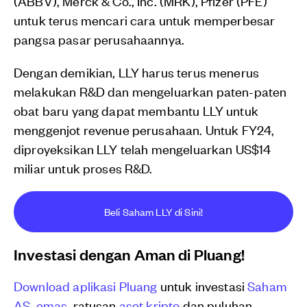
(ABBV), Merck & Co., Inc. (MRK), Pfizer (PFE)
untuk terus mencari cara untuk memperbesar
pangsa pasar perusahaannya.
Dengan demikian, LLY harus terus menerus
melakukan R&D dan mengeluarkan paten-paten
obat baru yang dapat membantu LLY untuk
menggenjot revenue perusahaan. Untuk FY24,
diproyeksikan LLY telah mengeluarkan US$14
miliar untuk proses R&D.
Beli Saham LLY di Sini!
Investasi dengan Aman di Pluang!
Download aplikasi Pluang
untuk investasi
Saham
AS,
emas
, ratusan
aset kripto
dan puluhan