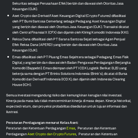
Sekuritas sebagai Perusahaan Efek) berizin dan diawasi oleh Otoritas Jasa
Keuangan (OJK).
Aset Crypto dan Derivatif Aset Keuangan Digital (Crypto Futures) difasilitasi
oleh PT Bumi Santosa Cemerlang sebagai Pedagang Aset Keuangan Digital
yang berizin dan diawasi oleh Otoritas Jasa Keuangan (OJK). Transaksi dicatat
oleh Central Finansial X (CFX) dan dijamin oleh Kliring Komoditi Indonesia (KKI).
Reksa Dana difasilitasi oleh PT Sarana Santosa Sejati sebagai Agen Penjual
Efek Reksa Dana (APERD) yang berizin dan diawasi oleh Otoritas Jasa
Keuangan (OJK).
Emas difasilitasi oleh PT Pluang Emas Sejahtera sebagai Pedagang Emas Fisik
Digital, yang berizin dan diawasi oleh Badan Pengawas Perdagangan Berjangka
Komoditi (Bappebti). Emas disimpan oleh PT ICDX Logistik Berikat (ILB) yang
bekerja sama dengan PT Brinks Solutions Indonesia (Brink's), dicatat di Bursa
Komoditi dan Derivatif Indonesia (ICDX), dan dijamin oleh Indonesia Clearing
House (ICH).
Semua investasi mengandung risiko dan kemungkinan kerugian nilai investasi.
Kinerja pada masa lalu tidak mencerminkan kinerja di masa depan. Kinerja historikal,
expected return, dan proyeksi probabilitas disediakan untuk tujuan informasi dan
ilustrasi.
Peraturan Perdagangan menurut Kelas Aset:
Peraturan dan Ketentuan Perdagangan
Emas
,
Peraturan dan Ketentuan
Perdagangan
Aset Crypto dan Crypto Futures
,
Peraturan dan Ketentuan