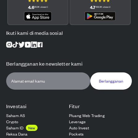
★
★
★
★
★
★
★
★
★
★
4.6
4.7
(
12.3K
ulasan
)
(
122.3K
ulasan
)
Ikuti kami di media sosial
Berlangganan ke newsletter kami
Berlangganan
Investasi
Fitur
Saham AS
Pluang Web Trading
Crypto
Leverage
Saham ID
Auto Invest
New
Reksa Dana
Pockets