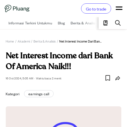
Go to trade
Informasi Terkini Untukmu
Blog
Berita & Analisis
Pelajari
Ka
Home
/
Akademi
/
Berita & Analisis
/
Net Interest Income Dari Bank Of America Naik!!!
Net Interest Income dari Bank
Of America Naik!!!
16 Oct 2024, 5:05 AM
·
Waktu baca: 2 menit
Kategori
earnings call