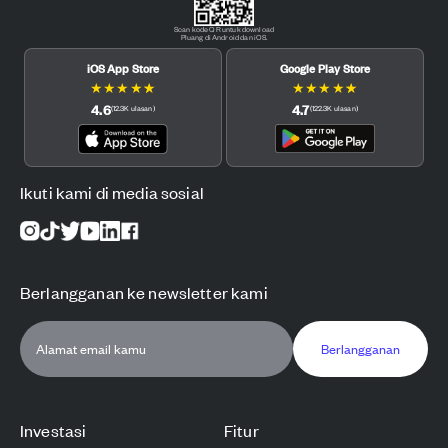
Scan kode QR untuk download
Pluang di Android dan iOS.
iOS App Store
Google Play Store
★
★
★
★
★
★
★
★
★
★
4.6
4.7
(
12.3K
ulasan
)
(
122.3K
ulasan
)
Ikuti kami di media sosial
Berlangganan ke newsletter kami
Berlangganan
Investasi
Fitur