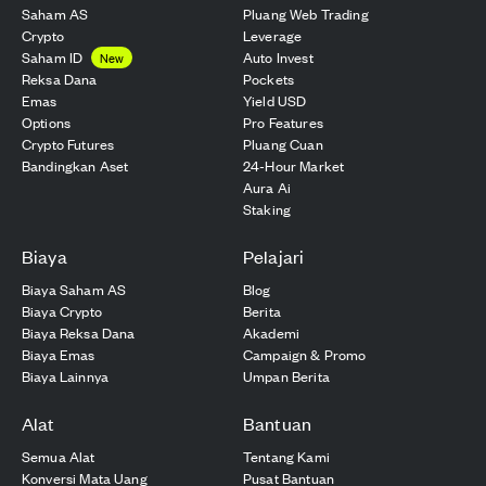
Saham AS
Pluang Web Trading
Crypto
Leverage
Saham ID
Auto Invest
New
Reksa Dana
Pockets
Emas
Yield USD
Options
Pro Features
Crypto Futures
Pluang Cuan
Bandingkan Aset
24-Hour Market
Aura Ai
Staking
Biaya
Pelajari
Biaya Saham AS
Blog
Biaya Crypto
Berita
Biaya Reksa Dana
Akademi
Biaya Emas
Campaign & Promo
Biaya Lainnya
Umpan Berita
Alat
Bantuan
Semua Alat
Tentang Kami
Konversi Mata Uang
Pusat Bantuan