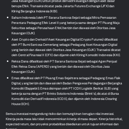
Jasa Keuangan (OJK) untuk produk derivatif keuangan dengan aset dasar
berupa Efek. Transaksi dicatat pada Jakarta Futures Exchange (JFX) dan
Kliring Berjangka Indonesia (KBI).
Saham Indonesia (oleh PT Sarana Santosa Sejati sebagai Mitra Pemasaran
Perantara Pedagang Efek Level II yang bekerja sama dengan PT Pluang Maju
Sekuritas sebagai Perusahaan Efek) berizin dan diawasi oleh Otoritas Jasa
Keuangan (OJK).
Aset Crypto dan Derivatif Aset Keuangan Digital (Crypto Futures) difasilitasi
oleh PT Bumi Santosa Cemerlang sebagai Pedagang Aset Keuangan Digital
yang berizin dan diawasi oleh Otoritas Jasa Keuangan (OJK). Transaksi dicatat
oleh Central Finansial X (CFX) dan dijamin oleh Kliring Komoditi Indonesia (KKI).
Reksa Dana difasilitasi oleh PT Sarana Santosa Sejati sebagai Agen Penjual
Efek Reksa Dana (APERD) yang berizin dan diawasi oleh Otoritas Jasa
Keuangan (OJK).
Emas difasilitasi oleh PT Pluang Emas Sejahtera sebagai Pedagang Emas Fisik
Digital, yang berizin dan diawasi oleh Badan Pengawas Perdagangan Berjangka
Komoditi (Bappebti). Emas disimpan oleh PT ICDX Logistik Berikat (ILB) yang
bekerja sama dengan PT Brinks Solutions Indonesia (Brink's), dicatat di Bursa
Komoditi dan Derivatif Indonesia (ICDX), dan dijamin oleh Indonesia Clearing
House (ICH).
Semua investasi mengandung risiko dan kemungkinan kerugian nilai investasi.
Kinerja pada masa lalu tidak mencerminkan kinerja di masa depan. Kinerja historikal,
expected return, dan proyeksi probabilitas disediakan untuk tujuan informasi dan
ilustrasi.