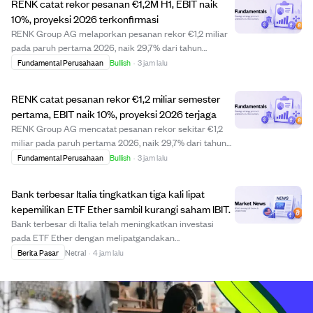
RENK catat rekor pesanan €1,2M H1, EBIT naik
Oktober 20...
10%, proyeksi 2026 terkonfirmasi
RENK Group AG melaporkan pesanan rekor €1,2 miliar
pada paruh pertama 2026, naik 29,7% dari tahun
sebelumnya, didorong oleh permintaan kuat di sektor
Fundamental Perusahaan
Bullish
·
3 jam lalu
pertahanan. Perusahaan mencatat penerimaan pesanan
kuartal tertinggi €612,8 juta di Q2, dengan rasio...
RENK catat pesanan rekor €1,2 miliar semester
pertama, EBIT naik 10%, proyeksi 2026 terjaga
RENK Group AG mencatat pesanan rekor sekitar €1,2
miliar pada paruh pertama 2026, naik 29,7% dari tahun
sebelumnya, didorong oleh permintaan kuat di sektor
Fundamental Perusahaan
Bullish
·
3 jam lalu
pertahanan. Pendapatan naik tipis 2,7% menjadi €637,2
juta, sementara EBIT yang disesuaikan tu...
Bank terbesar Italia tingkatkan tiga kali lipat
kepemilikan ETF Ether sambil kurangi saham IBIT.
Bank terbesar di Italia telah meningkatkan investasi
pada ETF Ether dengan melipatgandakan
kepemilikannya, menunjukkan keyakinan pada potensi
Berita Pasar
Netral
·
4 jam lalu
pertumbuhan cryptocurrency tersebut. Sementara itu,
bank ini mengurangi kepemilikan saham IBIT,
menandakan p...