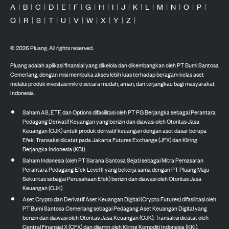
A
|
B
|
C
|
D
|
E
|
F
|
G
|
H
|
I
|
J
|
K
|
L
|
M
|
N
|
O
|
P
|
Q
|
R
|
S
|
T
|
U
|
V
|
W
|
X
|
Y
|
Z
|
©
2026
Pluang. All rights reserved.
Pluang adalah aplikasi finansial yang dikelola dan dikembangkan oleh PT Bumi Santosa
Cemerlang, dengan misi membuka akses lebih luas terhadap beragam kelas aset
melalui produk investasi mikro secara mudah, aman, dan terjangkau bagi masyarakat
Indonesia.
Saham AS, ETF, dan Options difasilitasi oleh PT PG Berjangka sebagai Perantara
Pedagang Derivatif Keuangan yang berizin dan diawasi oleh Otoritas Jasa
Keuangan (OJK) untuk produk derivatif keuangan dengan aset dasar berupa
Efek. Transaksi dicatat pada Jakarta Futures Exchange (JFX) dan Kliring
Berjangka Indonesia (KBI).
Saham Indonesia (oleh PT Sarana Santosa Sejati sebagai Mitra Pemasaran
Perantara Pedagang Efek Level II yang bekerja sama dengan PT Pluang Maju
Sekuritas sebagai Perusahaan Efek) berizin dan diawasi oleh Otoritas Jasa
Keuangan (OJK).
Aset Crypto dan Derivatif Aset Keuangan Digital (Crypto Futures) difasilitasi oleh
PT Bumi Santosa Cemerlang sebagai Pedagang Aset Keuangan Digital yang
berizin dan diawasi oleh Otoritas Jasa Keuangan (OJK). Transaksi dicatat oleh
Central Finansial X (CFX) dan dijamin oleh Kliring Komoditi Indonesia (KKI).