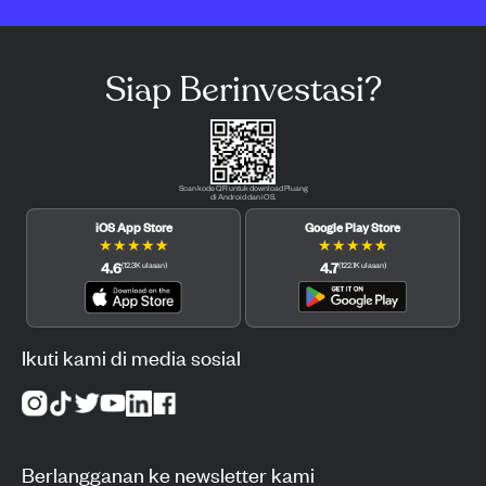
Siap Berinvestasi?
Scan kode QR untuk download Pluang
di Android dan iOS.
iOS App Store
Google Play Store
★
★
★
★
★
★
★
★
★
★
4.6
4.7
(
12.3K
ulasan
)
(
122.1K
ulasan
)
Ikuti kami di media sosial
Berlangganan ke newsletter kami