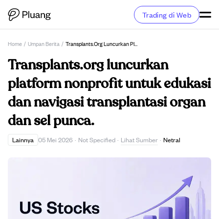
Trading di Web
Home
/
Umpan Berita
/
Transplants.org Luncurkan Platform Nonprofit Untuk Edukasi Dan Navigasi Transplantasi Organ Dan Sel Punca.
Transplants.org luncurkan
platform nonprofit untuk edukasi
dan navigasi transplantasi organ
dan sel punca.
Lihat Sumber
Lainnya
05 Mei 2026
·
Not Specified
·
·
Netral