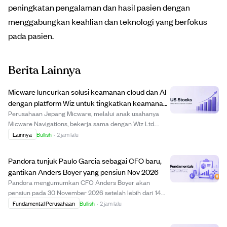
peningkatan pengalaman dan hasil pasien dengan
menggabungkan keahlian dan teknologi yang berfokus
pada pasien.
Berita Lainnya
Micware luncurkan solusi keamanan cloud dan AI
dengan platform Wiz untuk tingkatkan keamanan
otomotif.
Perusahaan Jepang Micware, melalui anak usahanya
Micware Navigations, bekerja sama dengan Wiz Ltd.
untuk menyediakan solusi keamanan cloud dan AI
Lainnya
Bullish
·
2 jam lalu
menggunakan platform Wiz. Inisiatif ini mengatasi
kompleksitas keamanan yang meningkat di lingkungan
Pandora tunjuk Paulo Garcia sebagai CFO baru,
AI ...
gantikan Anders Boyer yang pensiun Nov 2026
Pandora mengumumkan CFO Anders Boyer akan
pensiun pada 30 November 2026 setelah lebih dari 14
tahun bekerja. Paulo Garcia, dengan pengalaman 25
Fundamental Perusahaan
Bullish
·
2 jam lalu
tahun di barang konsumen dan mantan CFO Walmart
Meksiko & Amerika Tengah, akan bergabung pada 1