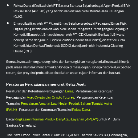
Reksa Dana difasilitasi oleh PT Sarana Santosa Sejati sebagai Agen Penjual Efek
Reksa Dana (APERD) yang berizin dan diawasi oleh Otoritas Jasa Keuangan
(OJK).
Emas difasilitasi oleh PT Pluang Emas Sejahtera sebagai Pedagang Emas Fisik
Digital, yang berizin dan diawasi oleh Badan Pengawas Perdagangan Berjangka
Komoditi (Bappebti). Emas disimpan oleh PT ICDX Logistik Berikat (ILB) yang
bekerja sama dengan PT Brinks Solutions Indonesia (Brink's), dicatat di Bursa
Komoditi dan Derivatif Indonesia (ICDX), dan dijamin oleh Indonesia Clearing
House (ICH).
Semua investasi mengandung risiko dan kemungkinan kerugian nilai investasi. Kinerja
pada masa lalu tidak mencerminkan kinerja di masa depan. Kinerja historikal, expected
return, dan proyeksi probabilitas disediakan untuk tujuan informasi dan ilustrasi.
Peraturan Perdagangan menurut Kelas Aset:
Peraturan dan Ketentuan Perdagangan
Emas
,
Peraturan dan Ketentuan
Perdagangan
Aset Crypto dan Crypto Futures
,
Peraturan dan Ketentuan
Transaksi
Penyaluran Amanat Luar Negeri Produk Saham Tunggal Asing
(PALN)
,
Peraturan dan Ketentuan Transaksi
Reksa Dana
.
Baca
Ringkasan Informasi Produk Dan/Atau Layanan (RIPLAY)
untuk PT Bumi
Santosa Cemerlang.
The Plaza Office Tower Lantai 15 Unit 15B-C, Jl. MH Thamrin Kav 28-30, Gondangdia,