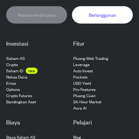
Berlangganan
Investasi
Fitur
Saham AS
Pluang Web Trading
Crypto
Leverage
Saham ID
Auto Invest
New
Pockets
Reksa Dana
USD Yield
Emas
Pro Features
Options
Pluang Cuan
Crypto Futures
24-Hour Market
Bandingkan Aset
Aura AI
Biaya
Pelajari
Biaya Saham AS
Blog