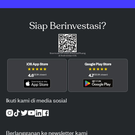
Siap Berinvestasi?
Scan kode QR untuk download Pluang
di Android dan iOS.
iOS App Store
Google Play Store
★
★
★
★
★
★
★
★
★
★
4.6
4.7
(
12.3K
ulasan
)
(
122.3K
ulasan
)
Ikuti kami di media sosial
Berlangganan ke newsletter kami