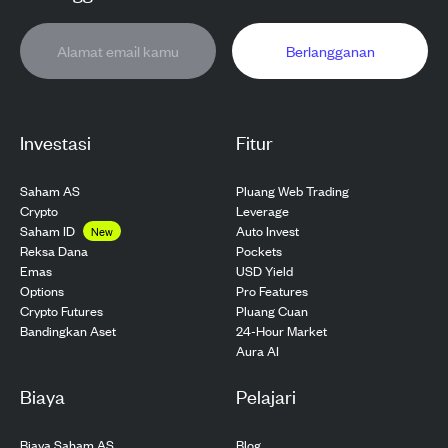
Berlangganan
Investasi
Fitur
Saham AS
Pluang Web Trading
Crypto
Leverage
Saham ID
Auto Invest
New
Pockets
Reksa Dana
USD Yield
Emas
Pro Features
Options
Pluang Cuan
Crypto Futures
24-Hour Market
Bandingkan Aset
Aura AI
Biaya
Pelajari
Biaya Saham AS
Blog