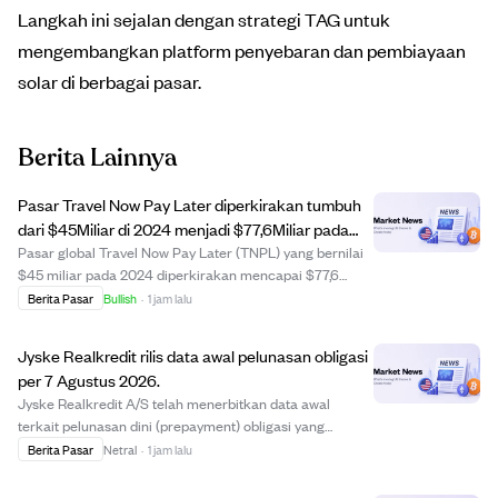
Langkah ini sejalan dengan strategi TAG untuk
mengembangkan platform penyebaran dan pembiayaan
solar di berbagai pasar.
Berita Lainnya
Pasar Travel Now Pay Later diperkirakan tumbuh
dari $45Miliar di 2024 menjadi $77,6Miliar pada
2030.
Pasar global Travel Now Pay Later (TNPL) yang bernilai
$45 miliar pada 2024 diperkirakan mencapai $77,6
miliar pada 2030 dengan pertumbuhan CAGR 9,5%.
Berita Pasar
Bullish
·
1 jam lalu
TNPL memungkinkan pelancong memesan
penerbangan, hotel, dan tur dengan pembayaran cicilan
Jyske Realkredit rilis data awal pelunasan obligasi
fleksibel...
per 7 Agustus 2026.
Jyske Realkredit A/S telah menerbitkan data awal
terkait pelunasan dini (prepayment) obligasi yang
diterbitkannya, per tanggal 7 Agustus 2026.
Berita Pasar
Netral
·
1 jam lalu
Pengungkapan ini sesuai dengan Undang-Undang Pasar
Modal dan memberikan informasi terbaru bagi investor