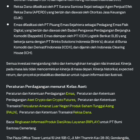
Reksa Dana difasilitasi oleh PT Sarana Santosa Sejati sebagai Agen Penjual Efek
Reksa Dana (APERD) yang berizin dan diawasi oleh Otoritas Jasa Keuangan
(OJK).
Emas difasilitasi oleh PT Pluang Emas Sejahtera sebagai Pedagang Emas Fisik
Digital, yang berizin dan diawasi oleh Badan Pengawas Perdagangan Berjangka
Komoditi (Bappebti). Emas disimpan oleh PT ICDX Logistik Berikat (ILB) yang
bekerja sama dengan PT Brinks Solutions Indonesia (Brink's), dicatat di Bursa
Komoditi dan Derivatif Indonesia (ICDX), dan dijamin oleh Indonesia Clearing
House (ICH).
Semua investasi mengandung risiko dan kemungkinan kerugian nilai investasi. Kinerja
pada masa lalu tidak mencerminkan kinerja di masa depan. Kinerja historikal, expected
return, dan proyeksi probabilitas disediakan untuk tujuan informasi dan ilustrasi.
Peraturan Perdagangan menurut Kelas Aset:
Peraturan dan Ketentuan Perdagangan
Emas
,
Peraturan dan Ketentuan
Perdagangan
Aset Crypto dan Crypto Futures
,
Peraturan dan Ketentuan
Transaksi
Penyaluran Amanat Luar Negeri Produk Saham Tunggal Asing
(PALN)
,
Peraturan dan Ketentuan Transaksi
Reksa Dana
.
Baca
Ringkasan Informasi Produk Dan/Atau Layanan (RIPLAY)
untuk PT Bumi
Santosa Cemerlang.
The Plaza Office Tower Lantai 15 Unit 15B-C, Jl. MH Thamrin Kav 28-30, Gondangdia,