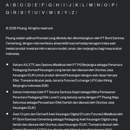
A
|
B
|
C
|
D
|
E
|
F
|
G
|
H
|
I
|
J
|
K
|
L
|
M
|
N
|
O
|
P
|
Q
|
R
|
S
|
T
|
U
|
V
|
W
|
X
|
Y
|
Z
|
©
2026
Pluang. All rights reserved.
Pluang adalah aplikasi finansial yang dikelola dan dikembangkan oleh PT Bumi Santosa
Cemerlang, dengan misi membuka akses lebih luas terhadap beragam kelas aset
melalui produk investasi mikro secara mudah, aman, dan terjangkau bagi masyarakat
Indonesia.
Saham AS, ETF, dan Options difasilitasi oleh PT PG Berjangka sebagai Perantara
Pedagang Derivatif Keuangan yang berizin dan diawasi oleh Otoritas Jasa
Keuangan (OJK) untuk produk derivatif keuangan dengan aset dasar berupa
Efek. Transaksi dicatat pada Jakarta Futures Exchange (JFX) dan Kliring
Berjangka Indonesia (KBI).
Saham Indonesia (oleh PT Sarana Santosa Sejati sebagai Mitra Pemasaran
Perantara Pedagang Efek Level II yang bekerja sama dengan PT Pluang Maju
Sekuritas sebagai Perusahaan Efek) berizin dan diawasi oleh Otoritas Jasa
Keuangan (OJK).
Aset Crypto dan Derivatif Aset Keuangan Digital (Crypto Futures) difasilitasi oleh
PT Bumi Santosa Cemerlang sebagai Pedagang Aset Keuangan Digital yang
berizin dan diawasi oleh Otoritas Jasa Keuangan (OJK). Transaksi dicatat oleh
Central Finansial X (CFX) dan dijamin oleh Kliring Komoditi Indonesia (KKI).