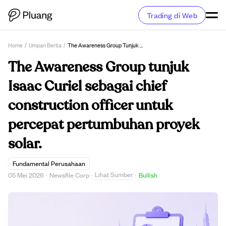
Trading di Web
Home
/
Umpan Berita
/
The Awareness Group Tunjuk Isaac Curiel Sebagai Chief Construction Officer Untuk Percepat Pertumbuhan Proyek Solar.
The Awareness Group tunjuk
Isaac Curiel sebagai chief
construction officer untuk
percepat pertumbuhan proyek
solar.
Fundamental Perusahaan
Lihat Sumber
05 Mei 2026
·
Newsfile Corp
·
·
Bullish