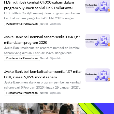
FLSmidth beli kembali 61.000 saham dalam
men...
program buy-back senilai DKK 1 miliar awal
Agustus 2026
FLSmidth & Co. A/S melanjutkan program pembelian
kembali saham yang dimulai 18 Mei 2026 dengan
membeli 61.000 saham antara 3 dan 7 Agustus 2026
Fundamental Perusahaan
Netral
·
2 jam lalu
pada harga antara DKK 487,45 hingga DKK 511,77 per
saham. Total saham yang dibeli kembali mencapai
Jyske Bank beli kembali saham senilai DKK 1,57
769.173...
miliar dalam program 2026
Jyske Bank melanjutkan program pembelian kembali
saham yang dimulai Februari 2026, dengan nilai
pembelian sekitar DKK 1,57 miliar hingga awal Agustus
Fundamental Perusahaan
Netral
·
3 jam lalu
2026. Program ini berlangsung hingga 29 Januari 2027
dan memungkinkan bank membeli saham hingga tota...
Jyske Bank beli kembali saham senilai 1,57 miliar
DKK, kuasai 2,92% modal saham
Jyske Bank menjalankan program pembelian kembali
saham dari 5 Februari 2026 hingga 29 Januari 2027
dengan nilai maksimal 3 miliar DKK. Hingga awal
Fundamental Perusahaan
Netral
·
3 jam lalu
Agustus 2026, bank telah membeli kembali saham
senilai sekitar 1,57 miliar DKK dengan harga rata-rata 9...