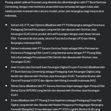
Pluang adalah aplikasi finansial yang dikelola dan dikembangkan oleh PT Bumi Santosa
Cemerlang, dengan misi membuka akses lebih luas terhadap beragam kelas aset
melalui produk investasi mikro secara mudah, aman, dan terjangkau bagi masyarakat
Indonesia.
Saham AS, ETF, dan Options difasilitasi oleh PT PG Berjangka sebagai Perantara
Pedagang Derivatif Keuangan yang berizin dan diawasi oleh Otoritas Jasa
Keuangan (OJK) untuk produk derivatif keuangan dengan aset dasar berupa
Efek. Transaksi dicatat pada Jakarta Futures Exchange (JFX) dan Kliring
Berjangka Indonesia (KBI).
Saham Indonesia (oleh PT Sarana Santosa Sejati sebagai Mitra Pemasaran
Perantara Pedagang Efek Level II yang bekerja sama dengan PT Pluang Maju
Sekuritas sebagai Perusahaan Efek) berizin dan diawasi oleh Otoritas Jasa
Keuangan (OJK).
Aset Crypto dan Derivatif Aset Keuangan Digital (Crypto Futures) difasilitasi oleh
PT Bumi Santosa Cemerlang sebagai Pedagang Aset Keuangan Digital yang
berizin dan diawasi oleh Otoritas Jasa Keuangan (OJK). Transaksi dicatat oleh
Central Finansial X (CFX) dan dijamin oleh Kliring Komoditi Indonesia (KKI).
Reksa Dana difasilitasi oleh PT Sarana Santosa Sejati sebagai Agen Penjual Efek
Reksa Dana (APERD) yang berizin dan diawasi oleh Otoritas Jasa Keuangan
(OJK).
Emas difasilitasi oleh PT Pluang Emas Sejahtera sebagai Pedagang Emas Fisik
Digital, yang berizin dan diawasi oleh Badan Pengawas Perdagangan Berjangka
Komoditi (Bappebti). Emas disimpan oleh PT ICDX Logistik Berikat (ILB) yang