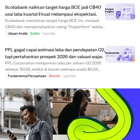
Laporan ini dapat diakses publik di situs resmi perusa...
Scotiabank naikkan target harga BCE jadi C$40
usai laba kuartal II kuat melampaui ekspektasi.
Scotiabank menaikkan target harga BCE Inc. menjadi
C$40 dan mempertahankan rating "Outperform" setelah
hasil kuartal II 2026 yang kuat. Perusahaan melaporkan
Ulasan Analis
Bullish
·
1 jam lalu
laba disesuaikan sebesar C$0,65 per saham, naik 3,2%
dibanding tahun sebelumnya, dan pendapa...
PPL gagal capai estimasi laba dan pendapatan Q2,
tapi pertahankan prospek 2026 dan valuasi wajar.
PPL Corporation melaporkan laba per saham Q2 2026
sebesar $0,33, sedikit di bawah estimasi analis $0,34,
dan pendapatan $2,11 miliar, melewati target $2,19 miliar.
Fundamental Perusahaan
Bearish
·
1 jam lalu
Meski gagal capai target, perusahaan menunjukkan
pertumbuhan pendapatan tahunan dan me...