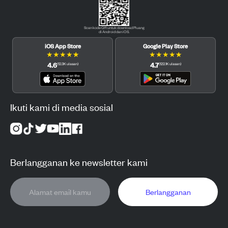
Scan kode QR untuk download Pluang
di Android dan iOS.
iOS App Store
Google Play Store
★
★
★
★
★
★
★
★
★
★
4.6
4.7
(
12.3K
ulasan
)
(
122.1K
ulasan
)
Ikuti kami di media sosial
Berlangganan ke newsletter kami
Berlangganan