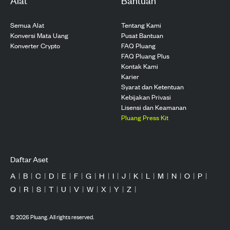
Semua Alat
Tentang Kami
Konversi Mata Uang
Pusat Bantuan
Konverter Crypto
FAQ Pluang
FAQ Pluang Plus
Kontak Kami
Karier
Syarat dan Ketentuan
Kebijakan Privasi
Lisensi dan Keamanan
Pluang Press Kit
Daftar Aset
A
|
B
|
C
|
D
|
E
|
F
|
G
|
H
|
I
|
J
|
K
|
L
|
M
|
N
|
O
|
P
|
Q
|
R
|
S
|
T
|
U
|
V
|
W
|
X
|
Y
|
Z
|
©
2026
Pluang. All rights reserved.