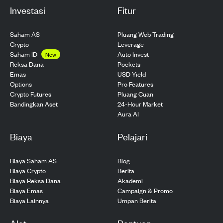
Investasi
Fitur
Saham AS
Pluang Web Trading
Crypto
Leverage
Saham ID
Auto Invest
New
Pockets
Reksa Dana
USD Yield
Emas
Pro Features
Options
Pluang Cuan
Crypto Futures
24-Hour Market
Bandingkan Aset
Aura AI
Biaya
Pelajari
Biaya Saham AS
Blog
Biaya Crypto
Berita
Biaya Reksa Dana
Akademi
Biaya Emas
Campaign & Promo
Biaya Lainnya
Umpan Berita
Alat
Bantuan