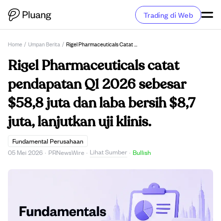
Trading di Web
Home
/
Umpan Berita
/
Rigel Pharmaceuticals Catat Pendapatan Q1 2026 Sebesar $58,8 Juta Dan Laba Bersih $8,7 Juta, Lanjutkan Uji Klinis.
Rigel Pharmaceuticals catat
pendapatan Q1 2026 sebesar
$58,8 juta dan laba bersih $8,7
juta, lanjutkan uji klinis.
Fundamental Perusahaan
Lihat Sumber
05 Mei 2026
·
PRNewsWire
·
·
Bullish