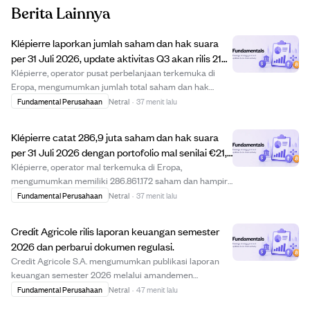
Berita Lainnya
Klépierre laporkan jumlah saham dan hak suara
per 31 Juli 2026, update aktivitas Q3 akan rilis 21
Oktober.
Klépierre, operator pusat perbelanjaan terkemuka di
Eropa, mengumumkan jumlah total saham dan hak
suara per 31 Juli 2026. Perusahaan memiliki 286.861.172
Fundamental Perusahaan
Netral
·
37 menit lalu
saham dan 286.793.348 hak suara yang dapat
digunakan. Portofolio Klépierre bernilai €21,8 miliar...
Klépierre catat 286,9 juta saham dan hak suara
per 31 Juli 2026 dengan portofolio mal senilai €21,8
miliar.
Klépierre, operator mal terkemuka di Eropa,
mengumumkan memiliki 286.861.172 saham dan hampir
jumlah hak suara yang sama per 31 Juli 2026. Portofolio
Fundamental Perusahaan
Netral
·
37 menit lalu
perusahaan bernilai €21,8 miliar, terdiri dari mal besar di
lebih dari 10 negara Eropa kontinental d...
Credit Agricole rilis laporan keuangan semester
2026 dan perbarui dokumen regulasi.
Credit Agricole S.A. mengumumkan publikasi laporan
keuangan semester 2026 melalui amandemen
Dokumen Pendaftaran Universal 2025 yang diajukan ke
Fundamental Perusahaan
Netral
·
47 menit lalu
regulator keuangan Prancis AMF pada 7 Agustus 2026.