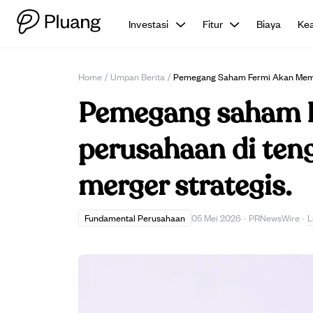
Investasi
Fitur
Biaya
Ke
Home
/
Umpan Berita
/
Pemegang Saham Fermi Akan Memil
Pemegang saham F
perusahaan di ten
merger strategis.
L
Fundamental Perusahaan
05 Mei 2026
·
PRNewsWire
·