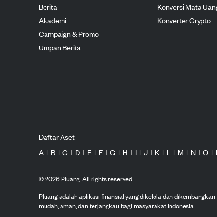
Berita
Konversi Mata Uan
Akademi
Konverter Crypto
Campaign & Promo
Umpan Berita
Daftar Aset
A
|
B
|
C
|
D
|
E
|
F
|
G
|
H
|
I
|
J
|
K
|
L
|
M
|
N
|
O
|
©
2026
Pluang. All rights reserved.
Pluang adalah aplikasi finansial yang dikelola dan dikembangka
mudah, aman, dan terjangkau bagi masyarakat Indonesia.