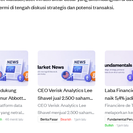
 di tengah diskusi strategis dan potensi transaksi.
y dukung
CEO Verisk Analytics Lee
Laba Financi
ernur Abbott
Shavel jual 2.500 saham
naik 5,4% jad
platform data
CEO Verisk Analytics Lee
Financière de 
buhan data
senilai $550.000.
di paruh per
 yang netral
Shavel menjual 2.500 saham
melaporkan ke
bertanggung
dividen dan 
dan carrier,
perusahaan dengan nilai
bersih 5,4% pa
sh
·
46 menit lalu
Berita Pasar
Bearish
·
1 jam lalu
Fundamental Per
s.
UCB naik tipi
Bullish
·
1 jam lalu
iatif Gubernur
transaksi $550.000.
pertama 2026 