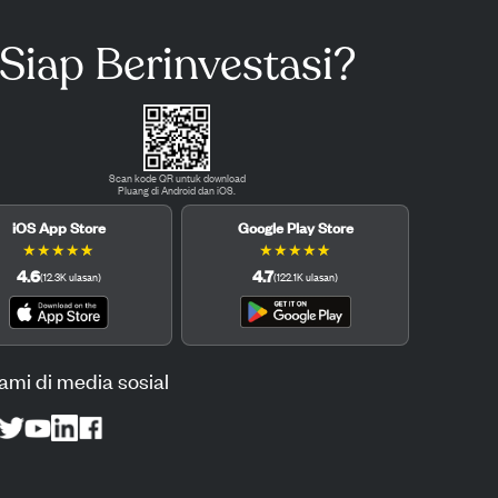
Siap Berinvestasi?
Scan kode QR untuk download
Pluang di Android dan iOS.
iOS App Store
Google Play Store
★
★
★
★
★
★
★
★
★
★
4.6
4.7
(
12.3K
ulasan
)
(
122.1K
ulasan
)
kami di media sosial