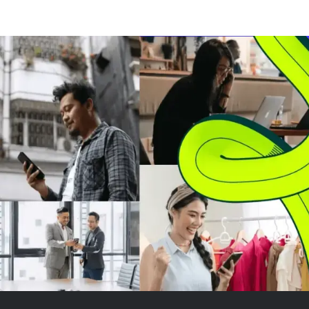
maskot The Freeze di
Texas, Abbott, 
pertandingan Atlanta Braves
data center ya
pada 12 September 2026, serta
jawab dan tran
kartu hadiah $1.000 dan hadiah
Perusahaan m
lainnya. Peserta bisa mendaftar
kerja sama den
dengan memind...
dan k...