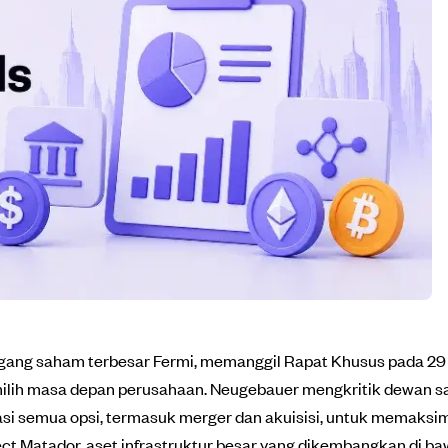
megang saham terbesar Fermi, memanggil Rapat Khusus pada 
lih masa depan perusahaan. Neugebauer mengkritik dewan saa
si semua opsi, termasuk merger dan akuisisi, untuk memaksi
ect Matador, aset infrastruktur besar yang dikembangkan di b