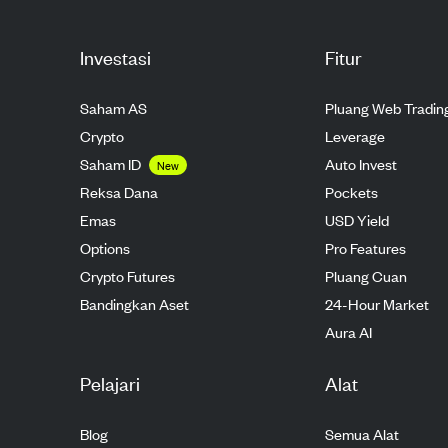
Investasi
Fitur
Saham AS
Pluang Web Tradin
Crypto
Leverage
Saham ID
Auto Invest
New
Reksa Dana
Pockets
Emas
USD Yield
Options
Pro Features
Crypto Futures
Pluang Cuan
Bandingkan Aset
24-Hour Market
Aura AI
Pelajari
Alat
Blog
Semua Alat