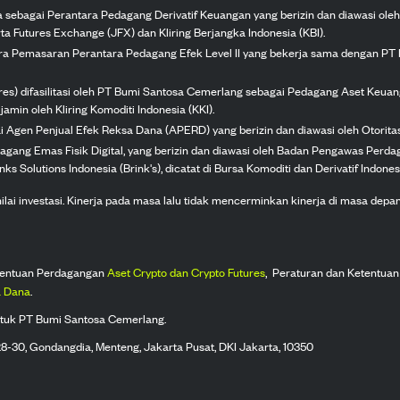
ka sebagai Perantara Pedagang Derivatif Keuangan yang berizin dan diawasi ole
ta Futures Exchange (JFX) dan Kliring Berjangka Indonesia (KBI).
tra Pemasaran Perantara Pedagang Efek Level II yang bekerja sama dengan PT 
ures) difasilitasi oleh PT Bumi Santosa Cemerlang sebagai Pedagang Aset Keuan
jamin oleh Kliring Komoditi Indonesia (KKI).
gai Agen Penjual Efek Reksa Dana (APERD) yang berizin dan diawasi oleh Otorit
dagang Emas Fisik Digital, yang berizin dan diawasi oleh Badan Pengawas Perd
s Solutions Indonesia (Brink's), dicatat di Bursa Komoditi dan Derivatif Indones
 investasi. Kinerja pada masa lalu tidak mencerminkan kinerja di masa depan. K
tentuan Perdagangan
Aset Crypto dan Crypto Futures
,
Peraturan dan Ketentuan
 Dana
.
tuk PT Bumi Santosa Cemerlang.
 28-30, Gondangdia, Menteng, Jakarta Pusat, DKI Jakarta, 10350