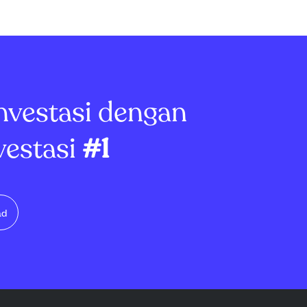
kan €95,6 juta
dibandingkan €95,6 juta tahun
rusahaan
2025. Perusahaan menerima
en €102,3 juta
dividen €102,3 juta dari UCB,
 4,3% per
naik 4,3%, dan membagikan
mbayar dividen
dividen €48,1 juta kepada
ada pem...
pemegang s...
nvestasi dengan
vestasi
#1
ad