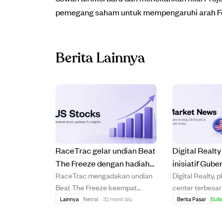
pemegang saham untuk mempengaruhi arah Fermi
Berita Lainnya
RaceTrac gelar undian Beat
Digital Realt
The Freeze dengan hadiah
inisiatif Gub
RaceTrac mengadakan undian
Digital Realty, 
$1.000 dan kesempatan
untuk pertum
Beat The Freeze keempat
center terbesar
lomba dengan The Freeze di
center yang 
dengan hadiah utama
terhadap cloud 
Lainnya
Netral
·
32 menit lalu
Berita Pasar
Bulli
pertandingan Braves.
jawab di Texa
kesempatan lomba dengan
mendukung inis