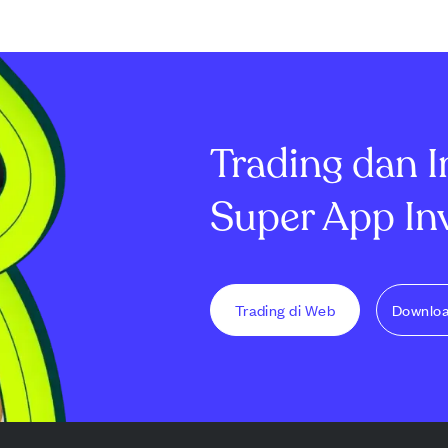
untuk investasi
Penjualan ini bisa
juta dibanding
ng bertanggung
mencerminkan penyesuaian
pada 2025. Pe
sparan.
portofolio pribadi atau
menerima divid
enekankan
perencanaan keuangan
dari UCB, naik
gan pejabat
strategis oleh CEO. Investor
saham, dan me
sebaiknya memantau
€48,1 juta kep
transaksi orang d...
Trading dan I
Super App In
Trading di Web
Downlo