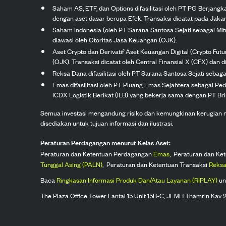
Saham AS, ETF, dan Options difasilitasi oleh PT PG Berjang
dengan aset dasar berupa Efek. Transaksi dicatat pada Jakar
Saham Indonesia (oleh PT Sarana Santosa Sejati sebagai Mi
diawasi oleh Otoritas Jasa Keuangan (OJK).
Aset Crypto dan Derivatif Aset Keuangan Digital (Crypto Fut
(OJK). Transaksi dicatat oleh Central Finansial X (CFX) dan di
Reksa Dana difasilitasi oleh PT Sarana Santosa Sejati seba
Emas difasilitasi oleh PT Pluang Emas Sejahtera sebagai Pe
ICDX Logistik Berikat (ILB) yang bekerja sama dengan PT Brink
Semua investasi mengandung risiko dan kemungkinan kerugian nilai
disediakan untuk tujuan informasi dan ilustrasi.
Peraturan Perdagangan menurut Kelas Aset:
Peraturan dan Ketentuan Perdagangan
Emas
,
Peraturan dan Ke
Tunggal Asing (PALN)
,
Peraturan dan Ketentuan Transaksi
Reksa
Baca
Ringkasan Informasi Produk Dan/Atau Layanan (RIPLAY)
un
The Plaza Office Tower Lantai 15 Unit 15B-C, Jl. MH Thamrin Kav