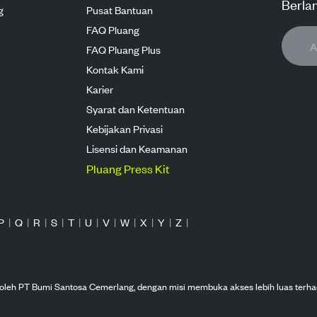
Berla
g
Pusat Bantuan
FAQ Pluang
FAQ Pluang Plus
Kontak Kami
Karier
Syarat dan Ketentuan
Kebijakan Privasi
Lisensi dan Keamanan
Pluang Press Kit
P
|
Q
|
R
|
S
|
T
|
U
|
V
|
W
|
X
|
Y
|
Z
|
n oleh PT Bumi Santosa Cemerlang, dengan misi membuka akses lebih luas terha