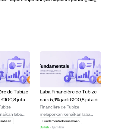
ère de Tubize
Laba Financière de Tubize
i €100,8 juta
naik 5,4% jadi €100,8 juta di
Tubize
Financière de Tubize
tama 2026,
semester 1 2026, dividen
naikan laba
melaporkan kenaikan laba
kepemilikan
dan kepemilikan UCB naik.
da paruh
bersih 5,4% pada paruh pertama
usahaan
Fundamental Perusahaan
s.
Bullish
·
1 jam lalu
menjadi €100,8
2026 menjadi €100,8 juta