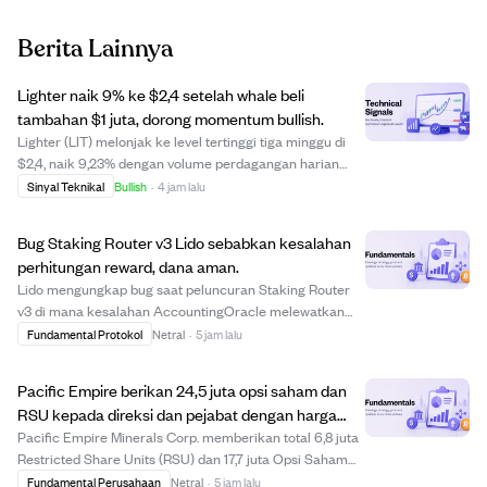
Berita Lainnya
Lighter naik 9% ke $2,4 setelah whale beli
tambahan $1 juta, dorong momentum bullish.
Lighter (LIT) melonjak ke level tertinggi tiga minggu di
$2,4, naik 9,23% dengan volume perdagangan harian
naik 53% menjadi $49 juta. Seorang whale besar telah
Sinyal Teknikal
Bullish
·
4 jam lalu
menghabiskan $9,1 juta dalam dua bulan untuk
mengakumulasi 3,91 juta LIT, termasuk pembeli...
Bug Staking Router v3 Lido sebabkan kesalahan
perhitungan reward, dana aman.
Lido mengungkap bug saat peluncuran Staking Router
v3 di mana kesalahan AccountingOracle melewatkan
deposit validator 32 ETH, menyebabkan perhitungan
Fundamental Protokol
Netral
·
5 jam lalu
rebase stETH salah sebesar 2,04% APR. Masalah ini
terjadi saat upgrade dari sistem reward per-valida...
Pacific Empire berikan 24,5 juta opsi saham dan
RSU kepada direksi dan pejabat dengan harga
C$0,05
Pacific Empire Minerals Corp. memberikan total 6,8 juta
Restricted Share Units (RSU) dan 17,7 juta Opsi Saham
kepada direksi, pejabat, dan konsultan sesuai rencana
Fundamental Perusahaan
Netral
·
5 jam lalu