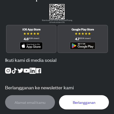
Scan kode QR untuk download Pluang
di Android dan iOS.
iOS App Store
Google Play Store
★
★
★
★
★
★
★
★
★
★
4.6
4.7
(
12.3K
ulasan
)
(
122.1K
ulasan
)
Ikuti kami di media sosial
Berlangganan ke newsletter kami
Berlangganan