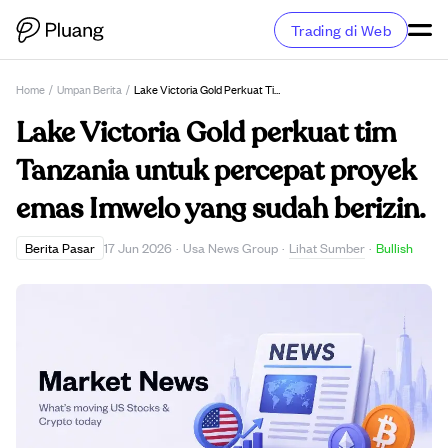
Trading di Web
Home
/
Umpan Berita
/
Lake Victoria Gold Perkuat Tim Tanzania Untuk Percepat Proyek Emas Imwelo Yang Sudah Berizin.
Lake Victoria Gold perkuat tim
Tanzania untuk percepat proyek
emas Imwelo yang sudah berizin.
Lihat Sumber
Berita Pasar
17 Jun 2026
·
Usa News Group
·
·
Bullish