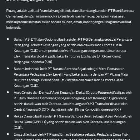
Pluang adalah aplikasi finansial yang dikelola dan dikembangkan oleh PT Bumi Santosa
Cemerlang, dengan misi membuka akses lebih luas terhadap beragam kelas aset
melalui produk investasi mikro secara mudah, aman, dan terjangkau bagi masyarakat
Indonesia.
Saham AS, ETF, dan Options difasilitasi oleh PT PG Berjangka sebagai Perantara
Pedagang Derivatif Keuangan yang berizin dan diawasi oleh Otoritas Jasa
Keuangan (OJK) untuk produk derivatif keuangan dengan aset dasar berupa
Efek. Transaksi dicatat pada Jakarta Futures Exchange (JFX) dan Kliring
Berjangka Indonesia (KBI).
Saham Indonesia (oleh PT Sarana Santosa Sejati sebagai Mitra Pemasaran
Perantara Pedagang Efek Level II yang bekerja sama dengan PT Pluang Maju
Sekuritas sebagai Perusahaan Efek) berizin dan diawasi oleh Otoritas Jasa
Keuangan (OJK).
Aset Crypto dan Derivatif Aset Keuangan Digital (Crypto Futures) difasilitasi oleh
PT Bumi Santosa Cemerlang sebagai Pedagang Aset Keuangan Digital yang
berizin dan diawasi oleh Otoritas Jasa Keuangan (OJK). Transaksi dicatat oleh
Central Finansial X (CFX) dan dijamin oleh Kliring Komoditi Indonesia (KKI).
Reksa Dana difasilitasi oleh PT Sarana Santosa Sejati sebagai Agen Penjual Efek
Reksa Dana (APERD) yang berizin dan diawasi oleh Otoritas Jasa Keuangan
(OJK).
Emas difasilitasi oleh PT Pluang Emas Sejahtera sebagai Pedagang Emas Fisik
Digital, yang berizin dan diawasi oleh Badan Pengawas Perdagangan Berjangka