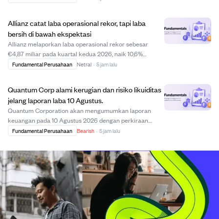
insentif ekuitas perusahaan. Sebagian besar, yaitu 16,7
juta opsi dan 6,3 juta RSU, di...
Allianz catat laba operasional rekor, tapi laba
bersih di bawah ekspektasi
Allianz melaporkan laba operasional rekor sebesar
€4,87 miliar pada kuartal kedua 2026, naik 10,6%
dibanding tahun sebelumnya, didorong oleh kinerja kuat
Fundamental Perusahaan
Netral
·
5 jam lalu
di manajemen aset serta segmen jiwa dan kesehatan.
Namun, laba bersih inti pemegang saham turun ...
Quantum Corp alami kerugian dan risiko likuiditas
jelang laporan laba 10 Agustus.
Quantum Corporation akan mengumumkan laporan
keuangan pada 10 Agustus 2026 dengan perkiraan
kerugian $0,15 per saham dan pendapatan $75,05 juta.
Fundamental Perusahaan
Bearish
·
5 jam lalu
Perusahaan menunjukkan tanda-tanda tekanan
keuangan, termasuk rasio harga terhadap laba negatif
-1,45 dan...