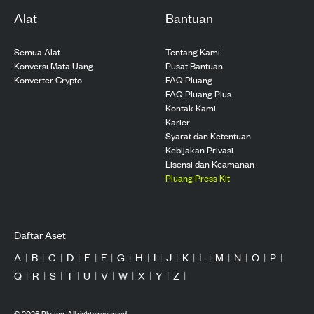
Alat
Bantuan
Semua Alat
Tentang Kami
Konversi Mata Uang
Pusat Bantuan
Konverter Crypto
FAQ Pluang
FAQ Pluang Plus
Kontak Kami
Karier
Syarat dan Ketentuan
Kebijakan Privasi
Lisensi dan Keamanan
Pluang Press Kit
Daftar Aset
A
|
B
|
C
|
D
|
E
|
F
|
G
|
H
|
I
|
J
|
K
|
L
|
M
|
N
|
O
|
P
|
Q
|
R
|
S
|
T
|
U
|
V
|
W
|
X
|
Y
|
Z
|
©
2026
Pluang. All rights reserved.