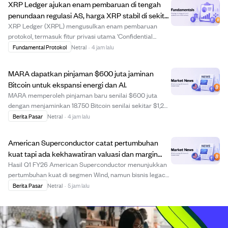
XRP Ledger ajukan enam pembaruan di tengah
penundaan regulasi AS, harga XRP stabil di sekitar
$1.
XRP Ledger (XRPL) mengusulkan enam pembaruan
protokol, termasuk fitur privasi utama 'Confidential
Transfers' untuk pengguna institusional. Pembaruan ini
Fundamental Protokol
Netral
·
4 jam lalu
memerlukan persetujuan 80% validator selama dua
minggu agar aktif, dan pemungutan suara sedang be...
MARA dapatkan pinjaman $600 juta jaminan
Bitcoin untuk ekspansi energi dan AI.
MARA memperoleh pinjaman baru senilai $600 juta
dengan menjaminkan 18.750 Bitcoin senilai sekitar $1,2
miliar untuk mendanai ekspansi ke pembangkit listrik
Berita Pasar
Netral
·
4 jam lalu
dan infrastruktur AI. Pinjaman berasal dari Coinbase
Credit dan Two Prime Lending dengan total...
American Superconductor catat pertumbuhan
kuat tapi ada kekhawatiran valuasi dan margin
setelah hasil Q1 FY26.
Hasil Q1 FY26 American Superconductor menunjukkan
pertumbuhan kuat di segmen Wind, namun bisnis legacy
Grid dan NWL melemah, menyebabkan pergeseran
Berita Pasar
Netral
·
5 jam lalu
pendapatan dan penurunan margin. Meski pertumbuhan
dan margin laba terlihat menjanjikan, valuasi perus...