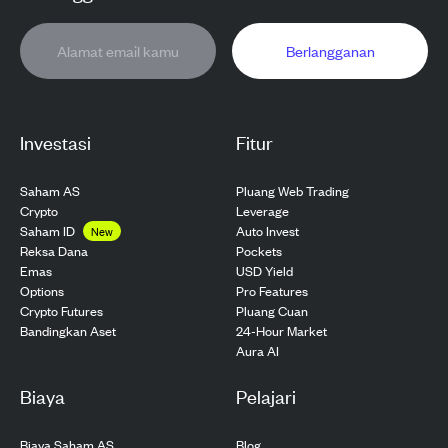
Berlangganan
Investasi
Fitur
Saham AS
Pluang Web Trading
Crypto
Leverage
Saham ID
Auto Invest
New
Pockets
Reksa Dana
USD Yield
Emas
Pro Features
Options
Pluang Cuan
Crypto Futures
24-Hour Market
Bandingkan Aset
Aura AI
Biaya
Pelajari
Biaya Saham AS
Blog