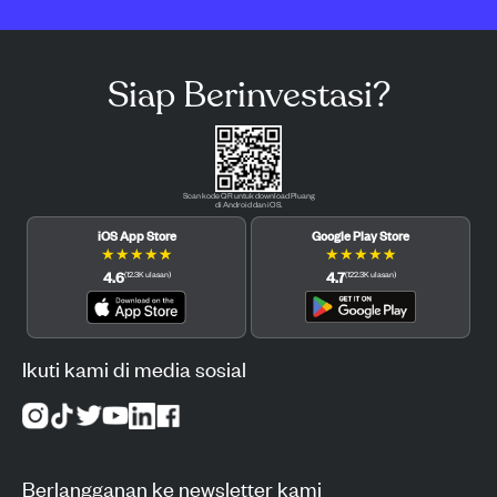
Siap Berinvestasi?
Scan kode QR untuk download Pluang
di Android dan iOS.
iOS App Store
Google Play Store
★
★
★
★
★
★
★
★
★
★
4.6
4.7
(
12.3K
ulasan
)
(
122.3K
ulasan
)
Ikuti kami di media sosial
Berlangganan ke newsletter kami