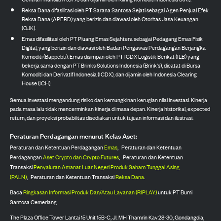
Reksa Dana difasilitasi oleh PT Sarana Santosa Sejati sebagai Agen Penjual Efek
Reksa Dana (APERD) yang berizin dan diawasi oleh Otoritas Jasa Keuangan
(OJK).
Emas difasilitasi oleh PT Pluang Emas Sejahtera sebagai Pedagang Emas Fisik
Digital, yang berizin dan diawasi oleh Badan Pengawas Perdagangan Berjangka
Komoditi (Bappebti). Emas disimpan oleh PT ICDX Logistik Berikat (ILB) yang
bekerja sama dengan PT Brinks Solutions Indonesia (Brink's), dicatat di Bursa
Komoditi dan Derivatif Indonesia (ICDX), dan dijamin oleh Indonesia Clearing
House (ICH).
Semua investasi mengandung risiko dan kemungkinan kerugian nilai investasi. Kinerja
pada masa lalu tidak mencerminkan kinerja di masa depan. Kinerja historikal, expected
return, dan proyeksi probabilitas disediakan untuk tujuan informasi dan ilustrasi.
Peraturan Perdagangan menurut Kelas Aset:
Peraturan dan Ketentuan Perdagangan
Emas
,
Peraturan dan Ketentuan
Perdagangan
Aset Crypto dan Crypto Futures
,
Peraturan dan Ketentuan
Transaksi
Penyaluran Amanat Luar Negeri Produk Saham Tunggal Asing
(PALN)
,
Peraturan dan Ketentuan Transaksi
Reksa Dana
.
Baca
Ringkasan Informasi Produk Dan/Atau Layanan (RIPLAY)
untuk PT Bumi
Santosa Cemerlang.
The Plaza Office Tower Lantai 15 Unit 15B-C, Jl. MH Thamrin Kav 28-30, Gondangdia,