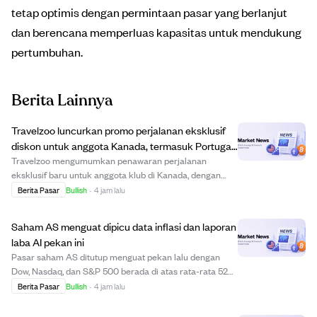
tetap optimis dengan permintaan pasar yang berlanjut
dan berencana memperluas kapasitas untuk mendukung
pertumbuhan.
Berita Lainnya
Travelzoo luncurkan promo perjalanan eksklusif
diskon untuk anggota Kanada, termasuk Portugal
dan Maladewa
Travelzoo mengumumkan penawaran perjalanan
eksklusif baru untuk anggota klub di Kanada, dengan
paket diskon ke destinasi seperti Portugal, Maladewa,
Berita Pasar
Bullish
·
4 jam lalu
British Columbia, dan Antigua. Penawaran meliputi
liburan pesisir Portugal seharga $799 termasuk pene...
Saham AS menguat dipicu data inflasi dan laporan
laba AI pekan ini
Pasar saham AS ditutup menguat pekan lalu dengan
Dow, Nasdaq, dan S&P 500 berada di atas rata-rata 52
minggu yang naik. Investor menantikan laporan inflasi
Berita Pasar
Bullish
·
4 jam lalu
(CPI dan PPI) serta laporan laba perusahaan teknologi
seperti CoreWeave, Cisco, dan Applied Ma...