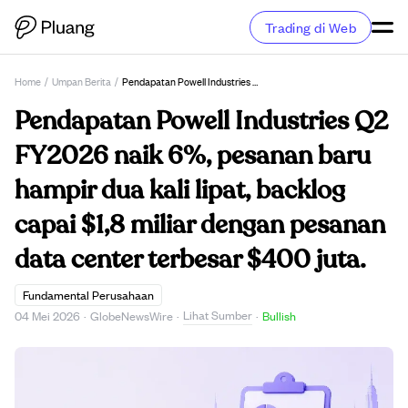
Trading di Web
Home
/
Umpan Berita
/
Pendapatan Powell Industries Q2 FY2026 Naik 6%, Pesanan Baru Hampir Dua Kali Lipat, Backlog Capai $1,8 Miliar Dengan Pesanan Data Center Terbesar $400 Juta.
Pendapatan Powell Industries Q2
FY2026 naik 6%, pesanan baru
hampir dua kali lipat, backlog
capai $1,8 miliar dengan pesanan
data center terbesar $400 juta.
Fundamental Perusahaan
Lihat Sumber
04 Mei 2026
·
GlobeNewsWire
·
·
Bullish