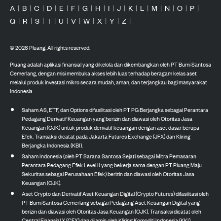
A
|
B
|
C
|
D
|
E
|
F
|
G
|
H
|
I
|
J
|
K
|
L
|
M
|
N
|
O
|
P
|
Q
|
R
|
S
|
T
|
U
|
V
|
W
|
X
|
Y
|
Z
|
©
2026
Pluang. All rights reserved.
Pluang adalah aplikasi finansial yang dikelola dan dikembangkan oleh PT Bumi Santosa
Cemerlang, dengan misi membuka akses lebih luas terhadap beragam kelas aset
melalui produk investasi mikro secara mudah, aman, dan terjangkau bagi masyarakat
Indonesia.
Saham AS, ETF, dan Options difasilitasi oleh PT PG Berjangka sebagai Perantara
Pedagang Derivatif Keuangan yang berizin dan diawasi oleh Otoritas Jasa
Keuangan (OJK) untuk produk derivatif keuangan dengan aset dasar berupa
Efek. Transaksi dicatat pada Jakarta Futures Exchange (JFX) dan Kliring
Berjangka Indonesia (KBI).
Saham Indonesia (oleh PT Sarana Santosa Sejati sebagai Mitra Pemasaran
Perantara Pedagang Efek Level II yang bekerja sama dengan PT Pluang Maju
Sekuritas sebagai Perusahaan Efek) berizin dan diawasi oleh Otoritas Jasa
Keuangan (OJK).
Aset Crypto dan Derivatif Aset Keuangan Digital (Crypto Futures) difasilitasi oleh
PT Bumi Santosa Cemerlang sebagai Pedagang Aset Keuangan Digital yang
berizin dan diawasi oleh Otoritas Jasa Keuangan (OJK). Transaksi dicatat oleh
Central Finansial X (CFX) dan dijamin oleh Kliring Komoditi Indonesia (KKI).