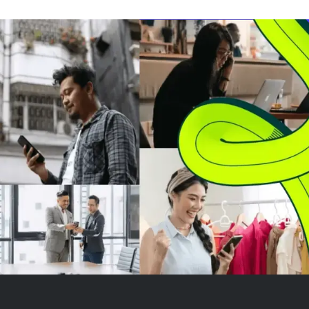
melaporkan laba kuartal kedua
tinggi chip sem
yang tidak memenuhi
Perusahaan me
ekspektasi analis. EPS GAAP
kesehatan keu
dan pendapatan Q2 lebih
solid dengan ma
rendah dari perkiraan...
28,3%, laba per