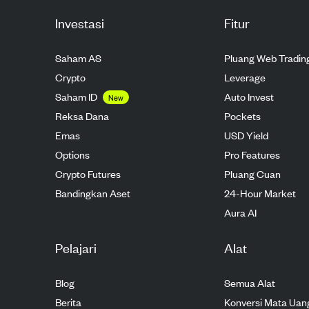
Investasi
Fitur
Saham AS
Pluang Web Tradin
Crypto
Leverage
Saham ID
Auto Invest
New
Reksa Dana
Pockets
Emas
USD Yield
Options
Pro Features
Crypto Futures
Pluang Cuan
Bandingkan Aset
24-Hour Market
Aura AI
Pelajari
Alat
Blog
Semua Alat
Berita
Konversi Mata Uan