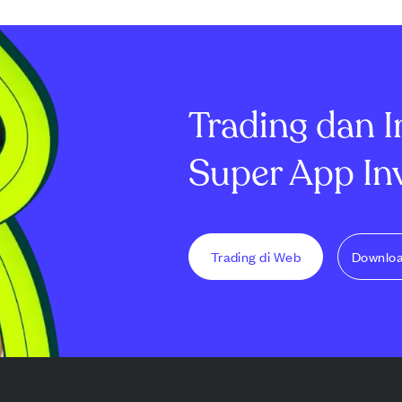
ikonduktor AI.
Lanjutan yang meningkatkan
penurunan pe
nunjukkan
backlog perusahaan menjadi
bunga. Meskipu
angan yang
$1,4 miliar. Meskipun
yang dapat did
rgin kotor
pendapatan sedikit di bawah
sebesar $0,10 
 saham $...
perkiraan, Viasat melamp...
rendah dari divi.
Trading dan I
Super App In
Trading di Web
Downlo