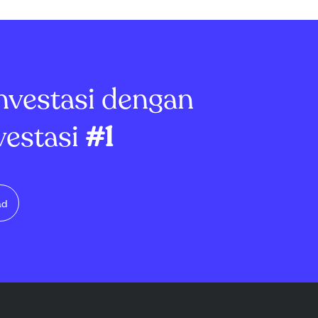
ndapatan
Perusahaan memiliki rasio P/E
n rugi, laba
rendah 6,33 dan P/S 0,35,
istribusikan
menunjukkan saham yang
per saham, lebih
berpotensi undervalued.
..
Dengan rasio...
nvestasi dengan
vestasi
#1
ad