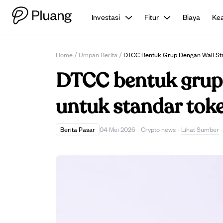
Investasi
Fitur
Biaya
Ke
Home
/
Umpan Berita
/
DTCC Bentuk Grup Dengan Wall Str
DTCC bentuk grup 
untuk standar toke
Lihat Sumber
Berita Pasar
04 Mei 2026
·
Crypto news
·
·