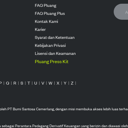
FAQ Pluang
FAQ Pluang Plus
Kontak Kami
Karier
Syarat dan Ketentuan
Kebijakan Privasi
Lisensi dan Keamanan
Pluang Press Kit
P
|
Q
|
R
|
S
|
T
|
U
|
V
|
W
|
X
|
Y
|
Z
|
n oleh PT Bumi Santosa Cemerlang, dengan misi membuka akses lebih luas terha
ka sebagai Perantara Pedagang Derivatif Keuangan yang berizin dan diawasi ole