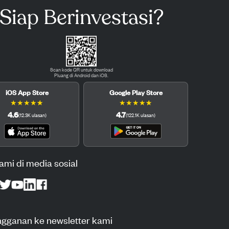
Siap Berinvestasi?
Scan kode QR untuk download
Pluang di Android dan iOS.
iOS App Store
Google Play Store
★
★
★
★
★
★
★
★
★
★
4.6
4.7
(
12.3K
ulasan
)
(
122.1K
ulasan
)
kami di media sosial
ngganan ke newsletter kami