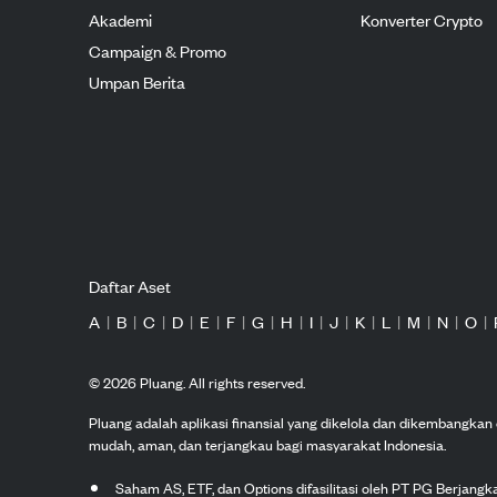
Akademi
Konverter Crypto
Campaign & Promo
Umpan Berita
Daftar Aset
A
|
B
|
C
|
D
|
E
|
F
|
G
|
H
|
I
|
J
|
K
|
L
|
M
|
N
|
O
|
©
2026
Pluang. All rights reserved.
Pluang adalah aplikasi finansial yang dikelola dan dikembangka
mudah, aman, dan terjangkau bagi masyarakat Indonesia.
Saham AS, ETF, dan Options difasilitasi oleh PT PG Berjang