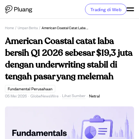
Trading di Web
Home
/
Umpan Berita
/
American Coastal Catat Laba Bersih Q1 2026 Sebesar $19,3 Juta Dengan Underwriting Stabil Di Tengah Pasar Yang Melemah
American Coastal catat laba
bersih Q1 2026 sebesar $19,3 juta
dengan underwriting stabil di
tengah pasar yang melemah
Fundamental Perusahaan
Lihat Sumber
05 Mei 2026
·
GlobeNewsWire
·
·
Netral