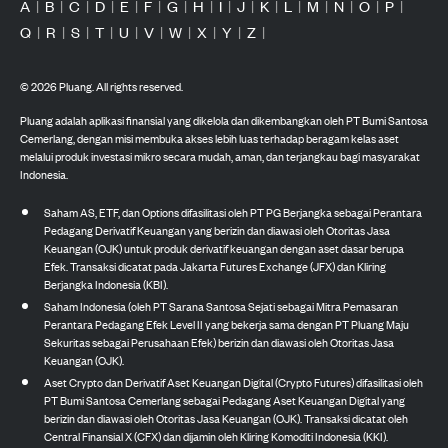
A
|
B
|
C
|
D
|
E
|
F
|
G
|
H
|
I
|
J
|
K
|
L
|
M
|
N
|
O
|
P
|
Q
|
R
|
S
|
T
|
U
|
V
|
W
|
X
|
Y
|
Z
|
©
2026
Pluang. All rights reserved.
Pluang adalah aplikasi finansial yang dikelola dan dikembangkan oleh PT Bumi Santosa
Cemerlang, dengan misi membuka akses lebih luas terhadap beragam kelas aset
melalui produk investasi mikro secara mudah, aman, dan terjangkau bagi masyarakat
Indonesia.
Saham AS, ETF, dan Options difasilitasi oleh PT PG Berjangka sebagai Perantara
Pedagang Derivatif Keuangan yang berizin dan diawasi oleh Otoritas Jasa
Keuangan (OJK) untuk produk derivatif keuangan dengan aset dasar berupa
Efek. Transaksi dicatat pada Jakarta Futures Exchange (JFX) dan Kliring
Berjangka Indonesia (KBI).
Saham Indonesia (oleh PT Sarana Santosa Sejati sebagai Mitra Pemasaran
Perantara Pedagang Efek Level II yang bekerja sama dengan PT Pluang Maju
Sekuritas sebagai Perusahaan Efek) berizin dan diawasi oleh Otoritas Jasa
Keuangan (OJK).
Aset Crypto dan Derivatif Aset Keuangan Digital (Crypto Futures) difasilitasi oleh
PT Bumi Santosa Cemerlang sebagai Pedagang Aset Keuangan Digital yang
berizin dan diawasi oleh Otoritas Jasa Keuangan (OJK). Transaksi dicatat oleh
Central Finansial X (CFX) dan dijamin oleh Kliring Komoditi Indonesia (KKI).