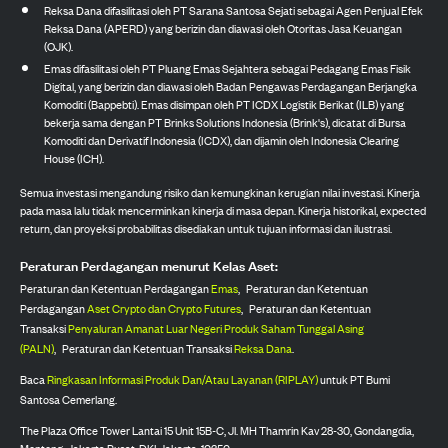
Reksa Dana difasilitasi oleh PT Sarana Santosa Sejati sebagai Agen Penjual Efek
Reksa Dana (APERD) yang berizin dan diawasi oleh Otoritas Jasa Keuangan
(OJK).
Emas difasilitasi oleh PT Pluang Emas Sejahtera sebagai Pedagang Emas Fisik
Digital, yang berizin dan diawasi oleh Badan Pengawas Perdagangan Berjangka
Komoditi (Bappebti). Emas disimpan oleh PT ICDX Logistik Berikat (ILB) yang
bekerja sama dengan PT Brinks Solutions Indonesia (Brink's), dicatat di Bursa
Komoditi dan Derivatif Indonesia (ICDX), dan dijamin oleh Indonesia Clearing
House (ICH).
Semua investasi mengandung risiko dan kemungkinan kerugian nilai investasi. Kinerja
pada masa lalu tidak mencerminkan kinerja di masa depan. Kinerja historikal, expected
return, dan proyeksi probabilitas disediakan untuk tujuan informasi dan ilustrasi.
Peraturan Perdagangan menurut Kelas Aset:
Peraturan dan Ketentuan Perdagangan
Emas
,
Peraturan dan Ketentuan
Perdagangan
Aset Crypto dan Crypto Futures
,
Peraturan dan Ketentuan
Transaksi
Penyaluran Amanat Luar Negeri Produk Saham Tunggal Asing
(PALN)
,
Peraturan dan Ketentuan Transaksi
Reksa Dana
.
Baca
Ringkasan Informasi Produk Dan/Atau Layanan (RIPLAY)
untuk PT Bumi
Santosa Cemerlang.
The Plaza Office Tower Lantai 15 Unit 15B-C, Jl. MH Thamrin Kav 28-30, Gondangdia,
Menteng, Jakarta Pusat, DKI Jakarta, 10350