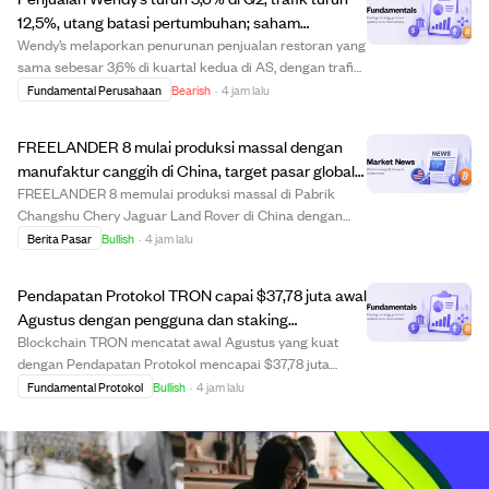
12,5%, utang batasi pertumbuhan; saham
direkomendasikan jual
Wendy’s melaporkan penurunan penjualan restoran yang
sama sebesar 3,6% di kuartal kedua di AS, dengan trafik
pelanggan turun 12,5%. Margin keuntungan memburuk
Fundamental Perusahaan
Bearish
·
4 jam lalu
secara signifikan di tengah persaingan ketat.
Perusahaan memiliki utang besar sebesar 2,76 ...
FREELANDER 8 mulai produksi massal dengan
manufaktur canggih di China, target pasar global
termasuk Timur Tengah.
FREELANDER 8 memulai produksi massal di Pabrik
Changshu Chery Jaguar Land Rover di China dengan
investasi lebih dari $3,1 miliar, termasuk $440 juta untuk
Berita Pasar
Bullish
·
4 jam lalu
peningkatan NEV. Pabrik ini menggabungkan
manufaktur premium Inggris dengan teknologi NEV
Pendapatan Protokol TRON capai $37,78 juta awal
cangg...
Agustus dengan pengguna dan staking
meningkat.
Blockchain TRON mencatat awal Agustus yang kuat
dengan Pendapatan Protokol mencapai $37,78 juta
dalam lima hari pertama, rata-rata $7,56 juta per hari.
Fundamental Protokol
Bullish
·
4 jam lalu
Total akun jaringan naik menjadi 397,08 juta, sementara
Pengguna Aktif Harian meningkat menjadi 4,...