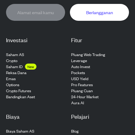
Berlangganan
Investasi
Fitur
Saham AS
Pluang Web Trading
Crypto
Leverage
Saham ID
Auto Invest
New
Pockets
Reksa Dana
USD Yield
Emas
Pro Features
Options
Pluang Cuan
Crypto Futures
24-Hour Market
Bandingkan Aset
Aura AI
Biaya
Pelajari
Biaya Saham AS
Blog