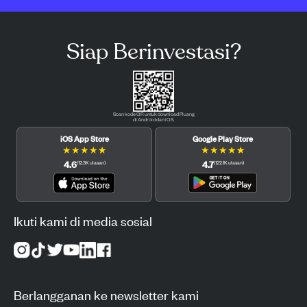
Siap Berinvestasi?
Scan kode QR untuk download Pluang
di Android dan iOS.
iOS App Store
Google Play Store
★
★
★
★
★
★
★
★
★
★
4.6
4.7
(
12.3K
ulasan
)
(
122.1K
ulasan
)
Ikuti kami di media sosial
Berlangganan ke newsletter kami