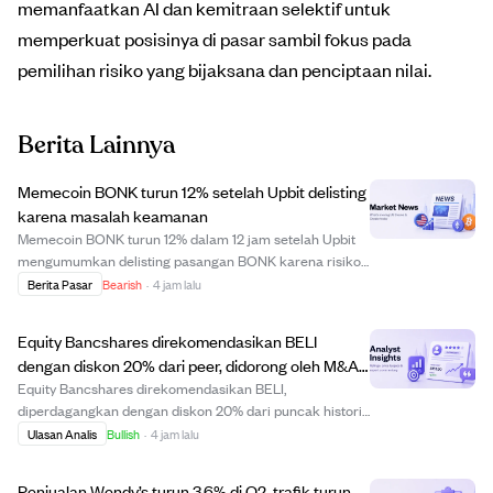
memanfaatkan AI dan kemitraan selektif untuk
memperkuat posisinya di pasar sambil fokus pada
pemilihan risiko yang bijaksana dan penciptaan nilai.
Berita Lainnya
Memecoin BONK turun 12% setelah Upbit delisting
karena masalah keamanan
Memecoin BONK turun 12% dalam 12 jam setelah Upbit
mengumumkan delisting pasangan BONK karena risiko
keamanan dan potensi kerugian pengguna. Volume
Berita Pasar
Bearish
·
4 jam lalu
perdagangan melonjak 270%, memperkuat tekanan jual
dan sentimen bearish. Harga BONK turun di bawah lev...
Equity Bancshares direkomendasikan BELI
dengan diskon 20% dari peer, didorong oleh M&A
dan dividen kuat.
Equity Bancshares direkomendasikan BELI,
diperdagangkan dengan diskon 20% dari puncak historis
dan 21% di bawah rata-rata peer. Pertumbuhan
Ulasan Analis
Bullish
·
4 jam lalu
perusahaan didorong oleh akuisisi yang menguntungkan,
terutama akuisisi Frontier Bank, serta pengelolaan aset ...
Penjualan Wendy’s turun 3,6% di Q2, trafik turun