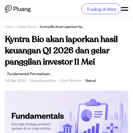
Trading di Web
Home
/
Umpan Berita
/
Kyntra Bio Akan Laporkan Hasil Keuangan Q1 2026 Dan Gelar Panggilan Investor 11 Mei
Kyntra Bio akan laporkan hasil
keuangan Q1 2026 dan gelar
panggilan investor 11 Mei
Fundamental Perusahaan
Lihat Sumber
04 Mei 2026
·
GlobeNewsWire
·
·
Netral