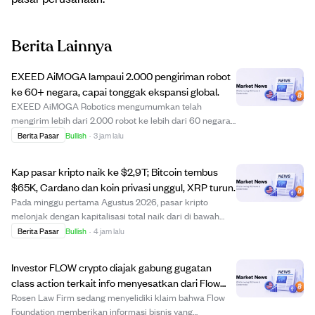
Berita Lainnya
EXEED AiMOGA lampaui 2.000 pengiriman robot
ke 60+ negara, capai tonggak ekspansi global.
EXEED AiMOGA Robotics mengumumkan telah
mengirim lebih dari 2.000 robot ke lebih dari 60 negara.
Tonggak ini menandai pergeseran dari ekspor produk ke
Berita Pasar
Bullish
·
3 jam lalu
penerapan komersial berskala besar, dengan robot
digunakan dalam pengelolaan lalu lintas, panduan m...
Kap pasar kripto naik ke $2,9T; Bitcoin tembus
$65K, Cardano dan koin privasi unggul, XRP turun.
Pada minggu pertama Agustus 2026, pasar kripto
melonjak dengan kapitalisasi total naik dari di bawah
$2,2 triliun menjadi $2,9 triliun. Bitcoin memimpin
Berita Pasar
Bullish
·
4 jam lalu
kenaikan dengan naik lebih dari 3% menembus $65.300
meski ada hambatan regulasi dari kegagalan Se...
Investor FLOW crypto diajak gabung gugatan
class action terkait info menyesatkan dari Flow
Foundation
Rosen Law Firm sedang menyelidiki klaim bahwa Flow
Foundation memberikan informasi bisnis yang