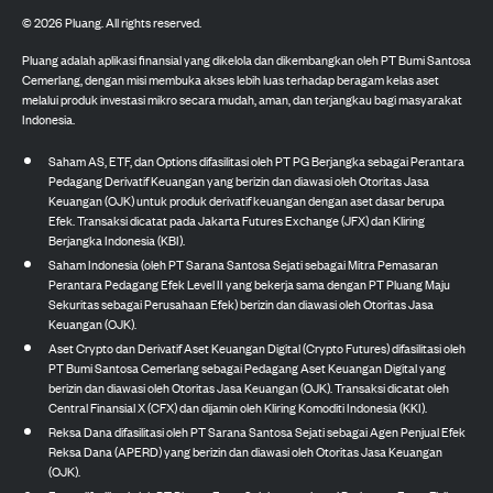
©
2026
Pluang. All rights reserved.
Pluang adalah aplikasi finansial yang dikelola dan dikembangkan oleh PT Bumi Santosa
Cemerlang, dengan misi membuka akses lebih luas terhadap beragam kelas aset
melalui produk investasi mikro secara mudah, aman, dan terjangkau bagi masyarakat
Indonesia.
Saham AS, ETF, dan Options difasilitasi oleh PT PG Berjangka sebagai Perantara
Pedagang Derivatif Keuangan yang berizin dan diawasi oleh Otoritas Jasa
Keuangan (OJK) untuk produk derivatif keuangan dengan aset dasar berupa
Efek. Transaksi dicatat pada Jakarta Futures Exchange (JFX) dan Kliring
Berjangka Indonesia (KBI).
Saham Indonesia (oleh PT Sarana Santosa Sejati sebagai Mitra Pemasaran
Perantara Pedagang Efek Level II yang bekerja sama dengan PT Pluang Maju
Sekuritas sebagai Perusahaan Efek) berizin dan diawasi oleh Otoritas Jasa
Keuangan (OJK).
Aset Crypto dan Derivatif Aset Keuangan Digital (Crypto Futures) difasilitasi oleh
PT Bumi Santosa Cemerlang sebagai Pedagang Aset Keuangan Digital yang
berizin dan diawasi oleh Otoritas Jasa Keuangan (OJK). Transaksi dicatat oleh
Central Finansial X (CFX) dan dijamin oleh Kliring Komoditi Indonesia (KKI).
Reksa Dana difasilitasi oleh PT Sarana Santosa Sejati sebagai Agen Penjual Efek
Reksa Dana (APERD) yang berizin dan diawasi oleh Otoritas Jasa Keuangan
(OJK).