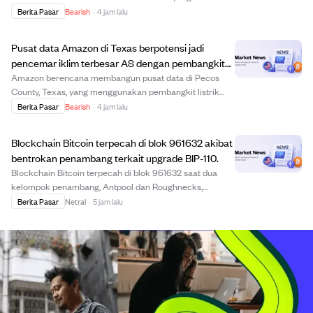
menyesatkan kepada investor cryptocurrency FLOW.
Berita Pasar
Bearish
·
4 jam lalu
Investor yang membeli FLOW sebelum atau pada 27
Desember 2025 dan masih memegangnya hingga 29
Pusat data Amazon di Texas berpotensi jadi
Desember 202...
pencemar iklim terbesar AS dengan pembangkit
gas alam besar.
Amazon berencana membangun pusat data di Pecos
County, Texas, yang menggunakan pembangkit listrik
gas alam di lokasi dengan izin emisi 33 juta ton CO2 per
Berita Pasar
Bearish
·
4 jam lalu
tahun, berpotensi menjadi pencemar iklim terbesar di
AS. Langkah ini menimbulkan kekhawatiran k...
Blockchain Bitcoin terpecah di blok 961632 akibat
bentrokan penambang terkait upgrade BIP-110.
Blockchain Bitcoin terpecah di blok 961632 saat dua
kelompok penambang, Antpool dan Roughnecks,
menambang versi blok yang berbeda terkait aktivasi
Berita Pasar
Netral
·
5 jam lalu
upgrade BIP-110. Antpool menambang blok tanpa sinyal
BIP-110, sementara Roughnecks menambang blok yang ...