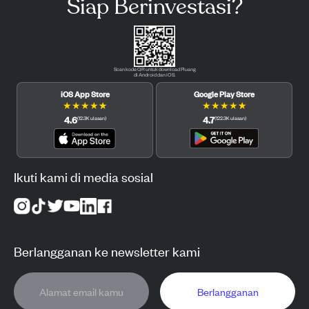
Siap Berinvestasi?
Scan kode QR untuk download Pluang
di Android dan iOS.
iOS App Store
Google Play Store
★
★
★
★
★
★
★
★
★
★
4.6
4.7
(
12.3K
ulasan
)
(
122.3K
ulasan
)
Ikuti kami di media sosial
Berlangganan ke newsletter kami
Berlangganan