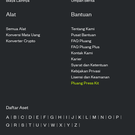
Biaya Lainnya
Umpan Berita
Alat
Bantuan
Semua Alat
Tentang Kami
Konversi Mata Uang
Pusat Bantuan
Konverter Crypto
FAQ Pluang
FAQ Pluang Plus
Kontak Kami
Karier
Syarat dan Ketentuan
Kebijakan Privasi
Lisensi dan Keamanan
Pluang Press Kit
Daftar Aset
A
|
B
|
C
|
D
|
E
|
F
|
G
|
H
|
I
|
J
|
K
|
L
|
M
|
N
|
O
|
P
|
Q
|
R
|
S
|
T
|
U
|
V
|
W
|
X
|
Y
|
Z
|