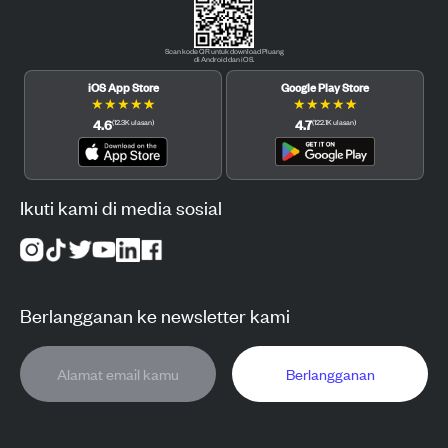
Scan kode QR untuk download Pluang
di Android dan iOS.
iOS App Store
Google Play Store
★
★
★
★
★
★
★
★
★
★
4.6
4.7
(
12.3K
ulasan
)
(
122.1K
ulasan
)
Ikuti kami di media sosial
Berlangganan ke newsletter kami
Berlangganan