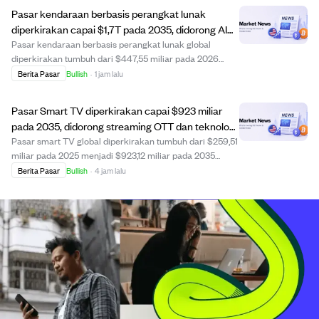
kesehatan masyarakat, populasi lansia yang be...
Pasar kendaraan berbasis perangkat lunak
diperkirakan capai $1,7T pada 2035, didorong AI
dan pembaruan OTA.
Pasar kendaraan berbasis perangkat lunak global
diperkirakan tumbuh dari $447,55 miliar pada 2026
menjadi $1,7 triliun pada 2035 dengan CAGR 16%.
Berita Pasar
Bullish
·
1 jam lalu
Pertumbuhan didorong oleh komputasi terpusat, fungsi
berbasis AI, pembaruan over-the-air (OTA), dan plat...
Pasar Smart TV diperkirakan capai $923 miliar
pada 2035, didorong streaming OTT dan teknologi
AI
Pasar smart TV global diperkirakan tumbuh dari $259,51
miliar pada 2025 menjadi $923,12 miliar pada 2035
dengan CAGR 13,53%. Pertumbuhan ini didorong oleh
Berita Pasar
Bullish
·
4 jam lalu
platform streaming OTT seperti Netflix dan Disney+,
akses internet 5G dan fiber yang meluas, se...