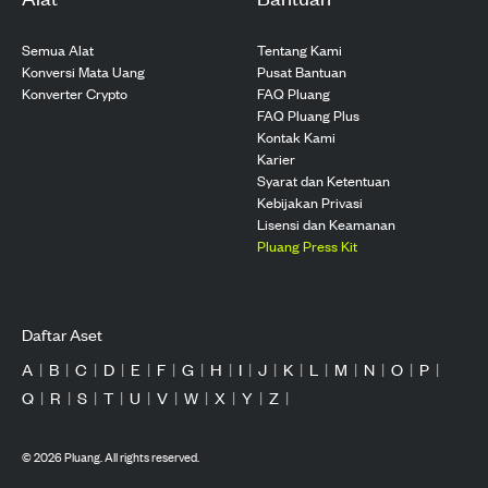
Semua Alat
Tentang Kami
Konversi Mata Uang
Pusat Bantuan
Konverter Crypto
FAQ Pluang
FAQ Pluang Plus
Kontak Kami
Karier
Syarat dan Ketentuan
Kebijakan Privasi
Lisensi dan Keamanan
Pluang Press Kit
Daftar Aset
A
|
B
|
C
|
D
|
E
|
F
|
G
|
H
|
I
|
J
|
K
|
L
|
M
|
N
|
O
|
P
|
Q
|
R
|
S
|
T
|
U
|
V
|
W
|
X
|
Y
|
Z
|
©
2026
Pluang. All rights reserved.