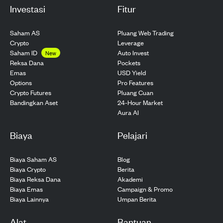
Investasi
Fitur
Saham AS
Pluang Web Trading
Crypto
Leverage
Saham ID
Auto Invest
New
Pockets
Reksa Dana
USD Yield
Emas
Pro Features
Options
Pluang Cuan
Crypto Futures
24-Hour Market
Bandingkan Aset
Aura AI
Biaya
Pelajari
Biaya Saham AS
Blog
Biaya Crypto
Berita
Biaya Reksa Dana
Akademi
Biaya Emas
Campaign & Promo
Biaya Lainnya
Umpan Berita
Alat
Bantuan