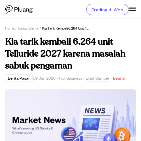
Trading di Web
Home
/
Umpan Berita
/
Kia Tarik Kembali 6.264 Unit Telluride 2027 Karena Masalah Sabuk Pengaman
Kia tarik kembali 6.264 unit
Telluride 2027 karena masalah
sabuk pengaman
Lihat Sumber
Berita Pasar
09 Jun 2026
·
Fox Business
·
·
Bearish