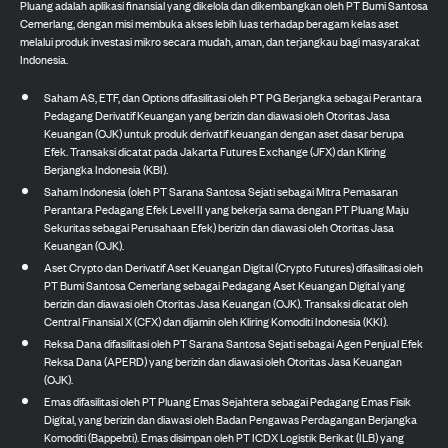
Pluang adalah aplikasi finansial yang dikelola dan dikembangkan oleh PT Bumi Santosa
Cemerlang, dengan misi membuka akses lebih luas terhadap beragam kelas aset
melalui produk investasi mikro secara mudah, aman, dan terjangkau bagi masyarakat
Indonesia.
Saham AS, ETF, dan Options difasilitasi oleh PT PG Berjangka sebagai Perantara
Pedagang Derivatif Keuangan yang berizin dan diawasi oleh Otoritas Jasa
Keuangan (OJK) untuk produk derivatif keuangan dengan aset dasar berupa
Efek. Transaksi dicatat pada Jakarta Futures Exchange (JFX) dan Kliring
Berjangka Indonesia (KBI).
Saham Indonesia (oleh PT Sarana Santosa Sejati sebagai Mitra Pemasaran
Perantara Pedagang Efek Level II yang bekerja sama dengan PT Pluang Maju
Sekuritas sebagai Perusahaan Efek) berizin dan diawasi oleh Otoritas Jasa
Keuangan (OJK).
Aset Crypto dan Derivatif Aset Keuangan Digital (Crypto Futures) difasilitasi oleh
PT Bumi Santosa Cemerlang sebagai Pedagang Aset Keuangan Digital yang
berizin dan diawasi oleh Otoritas Jasa Keuangan (OJK). Transaksi dicatat oleh
Central Finansial X (CFX) dan dijamin oleh Kliring Komoditi Indonesia (KKI).
Reksa Dana difasilitasi oleh PT Sarana Santosa Sejati sebagai Agen Penjual Efek
Reksa Dana (APERD) yang berizin dan diawasi oleh Otoritas Jasa Keuangan
(OJK).
Emas difasilitasi oleh PT Pluang Emas Sejahtera sebagai Pedagang Emas Fisik
Digital, yang berizin dan diawasi oleh Badan Pengawas Perdagangan Berjangka
Komoditi (Bappebti). Emas disimpan oleh PT ICDX Logistik Berikat (ILB) yang