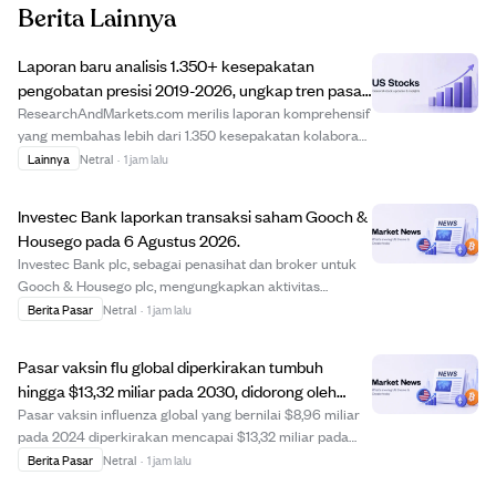
Berita Lainnya
Laporan baru analisis 1.350+ kesepakatan
pengobatan presisi 2019-2026, ungkap tren pasar
dan struktur kesepakatan.
ResearchAndMarkets.com merilis laporan komprehensif
yang membahas lebih dari 1.350 kesepakatan kolaborasi
dan lisensi pengobatan presisi dari 2019 hingga 2026.
Lainnya
Netral
·
1 jam lalu
Laporan ini memberikan wawasan mendalam tentang
struktur kesepakatan, ketentuan keuangan, ...
Investec Bank laporkan transaksi saham Gooch &
Housego pada 6 Agustus 2026.
Investec Bank plc, sebagai penasihat dan broker untuk
Gooch & Housego plc, mengungkapkan aktivitas
perdagangannya pada 6 Agustus 2026. Bank membeli
Berita Pasar
Netral
·
1 jam lalu
3.348 saham biasa dengan harga 1225 pence per saham
dan menjual 5.166 saham dengan harga antara 1225 h...
Pasar vaksin flu global diperkirakan tumbuh
hingga $13,32 miliar pada 2030, didorong oleh
populasi lansia dan inovasi vaksin
Pasar vaksin influenza global yang bernilai $8,96 miliar
pada 2024 diperkirakan mencapai $13,32 miliar pada
2030 dengan tingkat pertumbuhan tahunan 7%.
Berita Pasar
Netral
·
1 jam lalu
Pertumbuhan ini didorong oleh meningkatnya kesadaran