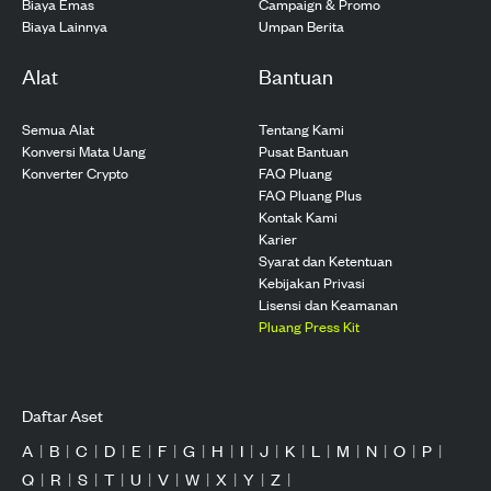
Biaya Emas
Campaign & Promo
Biaya Lainnya
Umpan Berita
Alat
Bantuan
Semua Alat
Tentang Kami
Konversi Mata Uang
Pusat Bantuan
Konverter Crypto
FAQ Pluang
FAQ Pluang Plus
Kontak Kami
Karier
Syarat dan Ketentuan
Kebijakan Privasi
Lisensi dan Keamanan
Pluang Press Kit
Daftar Aset
A
|
B
|
C
|
D
|
E
|
F
|
G
|
H
|
I
|
J
|
K
|
L
|
M
|
N
|
O
|
P
|
Q
|
R
|
S
|
T
|
U
|
V
|
W
|
X
|
Y
|
Z
|