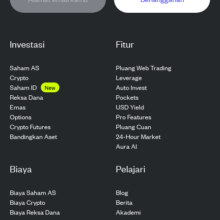
Investasi
Fitur
Saham AS
Pluang Web Trading
Crypto
Leverage
Saham ID
Auto Invest
New
Pockets
Reksa Dana
USD Yield
Emas
Pro Features
Options
Pluang Cuan
Crypto Futures
24-Hour Market
Bandingkan Aset
Aura AI
Biaya
Pelajari
Biaya Saham AS
Blog
Biaya Crypto
Berita
Biaya Reksa Dana
Akademi