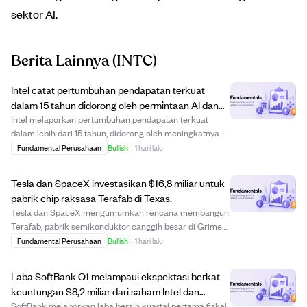
sektor AI.
Berita Lainnya
(INTC)
Intel catat pertumbuhan pendapatan terkuat
dalam 15 tahun didorong oleh permintaan AI dan
perbaikan manufaktur.
Intel melaporkan pertumbuhan pendapatan terkuat
dalam lebih dari 15 tahun, didorong oleh meningkatnya
permintaan AI, perbaikan hasil manufaktur, dan harga
Fundamental Perusahaan
Bullish
·
1 hari lalu
yang lebih baik. Perusahaan menaikkan rencana belanja
modal karena komitmen pelanggan jangka pa...
Tesla dan SpaceX investasikan $16,8 miliar untuk
pabrik chip raksasa Terafab di Texas.
Tesla dan SpaceX mengumumkan rencana membangun
Terafab, pabrik semikonduktor canggih besar di Grimes
County, Texas, dengan investasi awal $16,8 miliar.
Fundamental Perusahaan
Bullish
·
1 hari lalu
Fasilitas ini akan menjadi bangunan manufaktur terbesar
di dunia, seluas lebih dari 100 juta kaki ...
Laba SoftBank Q1 melampaui ekspektasi berkat
keuntungan $8,2 miliar dari saham Intel dan
kenaikan nilai ByteDance
SoftBank melaporkan laba bersih kuartal pertama fiskal