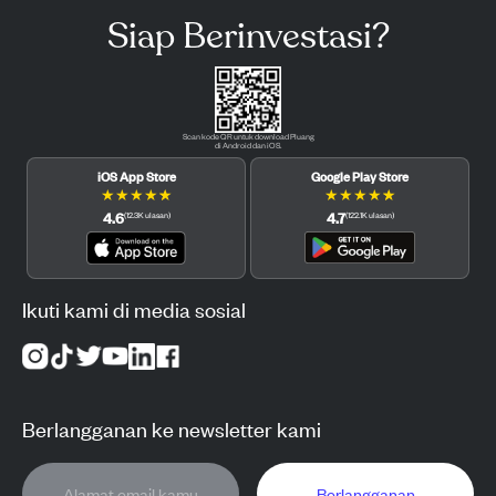
Siap Berinvestasi?
Scan kode QR untuk download Pluang
di Android dan iOS.
iOS App Store
Google Play Store
★
★
★
★
★
★
★
★
★
★
4.6
4.7
(
12.3K
ulasan
)
(
122.1K
ulasan
)
Ikuti kami di media sosial
Berlangganan ke newsletter kami
Berlangganan