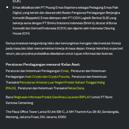
(OJK).
Emas difasilitasi oleh PT Pluang Emas Sejahtera sebagai Pedagang Emas Fisik
Digital, yang berizin dan diawasi oleh Badan Pengawas Perdagangan Berjangka
Komoditi (Bappebti). Emas disimpan oleh PT ICDX Logistik Berikat (ILB) yang
bekerja sama dengan PT Brinks Solutions Indonesia (Brink's), dicatat di Bursa
Komoditi dan Derivatif Indonesia (ICDX), dan dijamin oleh Indonesia Clearing
House (ICH).
Semua investasi mengandung risiko dan kemungkinan kerugian nilai investasi. Kinerja
pada masa lalu tidak mencerminkan kinerja di masa depan. Kinerja historikal, expected
return, dan proyeksi probabilitas disediakan untuk tujuan informasi dan ilustrasi.
Peraturan Perdagangan menurut Kelas Aset:
Peraturan dan Ketentuan Perdagangan
Emas
,
Peraturan dan Ketentuan
Perdagangan
Aset Crypto dan Crypto Futures
,
Peraturan dan Ketentuan
Transaksi
Penyaluran Amanat Luar Negeri Produk Saham Tunggal Asing
(PALN)
,
Peraturan dan Ketentuan Transaksi
Reksa Dana
.
Baca
Ringkasan Informasi Produk Dan/Atau Layanan (RIPLAY)
untuk PT Bumi
Santosa Cemerlang.
The Plaza Office Tower Lantai 15 Unit 15B-C, Jl. MH Thamrin Kav 28-30, Gondangdia,
Menteng, Jakarta Pusat, DKI Jakarta, 10350