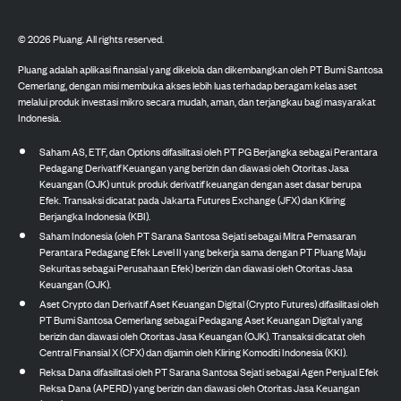
©
2026
Pluang. All rights reserved.
Pluang adalah aplikasi finansial yang dikelola dan dikembangkan oleh PT Bumi Santosa
Cemerlang, dengan misi membuka akses lebih luas terhadap beragam kelas aset
melalui produk investasi mikro secara mudah, aman, dan terjangkau bagi masyarakat
Indonesia.
Saham AS, ETF, dan Options difasilitasi oleh PT PG Berjangka sebagai Perantara
Pedagang Derivatif Keuangan yang berizin dan diawasi oleh Otoritas Jasa
Keuangan (OJK) untuk produk derivatif keuangan dengan aset dasar berupa
Efek. Transaksi dicatat pada Jakarta Futures Exchange (JFX) dan Kliring
Berjangka Indonesia (KBI).
Saham Indonesia (oleh PT Sarana Santosa Sejati sebagai Mitra Pemasaran
Perantara Pedagang Efek Level II yang bekerja sama dengan PT Pluang Maju
Sekuritas sebagai Perusahaan Efek) berizin dan diawasi oleh Otoritas Jasa
Keuangan (OJK).
Aset Crypto dan Derivatif Aset Keuangan Digital (Crypto Futures) difasilitasi oleh
PT Bumi Santosa Cemerlang sebagai Pedagang Aset Keuangan Digital yang
berizin dan diawasi oleh Otoritas Jasa Keuangan (OJK). Transaksi dicatat oleh
Central Finansial X (CFX) dan dijamin oleh Kliring Komoditi Indonesia (KKI).
Reksa Dana difasilitasi oleh PT Sarana Santosa Sejati sebagai Agen Penjual Efek
Reksa Dana (APERD) yang berizin dan diawasi oleh Otoritas Jasa Keuangan