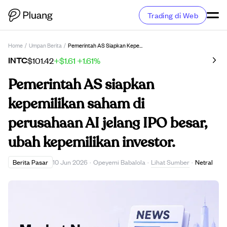
Trading di Web
Home
/
Umpan Berita
/
Pemerintah AS Siapkan Kepemilikan Saham Di Perusahaan AI Jelang IPO Besar, Ubah Kepemilikan Investor.
INTC
$101.42
+$1.61
+1.61%
Pemerintah AS siapkan
kepemilikan saham di
perusahaan AI jelang IPO besar,
ubah kepemilikan investor.
Lihat Sumber
Berita Pasar
10 Jun 2026
·
Opeyemi Babalola
·
·
Netral