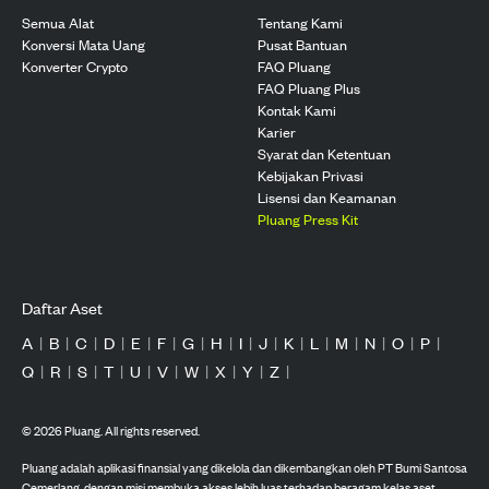
Semua Alat
Tentang Kami
Konversi Mata Uang
Pusat Bantuan
Konverter Crypto
FAQ Pluang
FAQ Pluang Plus
Kontak Kami
Karier
Syarat dan Ketentuan
Kebijakan Privasi
Lisensi dan Keamanan
Pluang Press Kit
Daftar Aset
A
|
B
|
C
|
D
|
E
|
F
|
G
|
H
|
I
|
J
|
K
|
L
|
M
|
N
|
O
|
P
|
Q
|
R
|
S
|
T
|
U
|
V
|
W
|
X
|
Y
|
Z
|
©
2026
Pluang. All rights reserved.
Pluang adalah aplikasi finansial yang dikelola dan dikembangkan oleh PT Bumi Santosa
Cemerlang, dengan misi membuka akses lebih luas terhadap beragam kelas aset