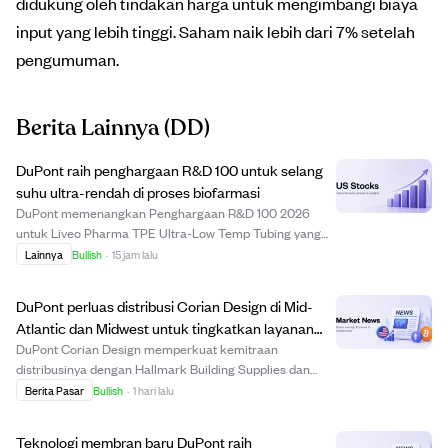
didukung oleh tindakan harga untuk mengimbangi biaya
input yang lebih tinggi. Saham naik lebih dari 7% setelah
pengumuman.
Berita Lainnya
(DD)
DuPont raih penghargaan R&D 100 untuk selang
suhu ultra-rendah di proses biofarmasi
DuPont memenangkan Penghargaan R&D 100 2026
untuk Liveo Pharma TPE Ultra-Low Temp Tubing yang
dirancang untuk proses biofarmasi pada suhu hingga
Lainnya
Bullish
·
15 jam lalu
-86°C. Selang ini dapat disterilkan, dilas, dan tahan
terhadap tekukan, tekanan, serta bahan kimia, cocok...
DuPont perluas distribusi Corian Design di Mid-
Atlantic dan Midwest untuk tingkatkan layanan
dan akses produk
DuPont Corian Design memperkuat kemitraan
distribusinya dengan Hallmark Building Supplies dan
Parksite, memperluas cakupan di wilayah Mid-Atlantic
Berita Pasar
Bullish
·
1 hari lalu
dan Midwest. Langkah ini bertujuan meningkatkan
ketersediaan produk, dukungan pelanggan, dan layanan
Teknologi membran baru DuPont raih