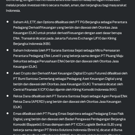
melalui produk investasi mikro secara mudah, aman, dan terjangkau bagi masyarakat
Indonesia.
Saham AS, ETF, dan Options difasilitasi oleh PT PG Berjangka sebagai Perantara
Pedagang Derivatif Keuangan yang berizin dan diawasi oleh Otoritas Jasa
Keuangan (OJK) untuk produk derivatif keuangan dengan aset dasar berupa
Efek. Transaksi dicatat pada Jakarta Futures Exchange (JFX) dan Kliring
Berjangka Indonesia (KBI).
Saham Indonesia (oleh PT Sarana Santosa Sejati sebagai Mitra Pemasaran
Perantara Pedagang Efek Level II yang bekerja sama dengan PT Pluang Maju
Sekuritas sebagai Perusahaan Efek) berizin dan diawasi oleh Otoritas Jasa
Keuangan (OJK).
Aset Crypto dan Derivatif Aset Keuangan Digital (Crypto Futures) difasilitasi oleh
PT Bumi Santosa Cemerlang sebagai Pedagang Aset Keuangan Digital yang
berizin dan diawasi oleh Otoritas Jasa Keuangan (OJK). Transaksi dicatat oleh
Central Finansial X (CFX) dan dijamin oleh Kliring Komoditi Indonesia (KKI).
Reksa Dana difasilitasi oleh PT Sarana Santosa Sejati sebagai Agen Penjual Efek
Reksa Dana (APERD) yang berizin dan diawasi oleh Otoritas Jasa Keuangan
(OJK).
Emas difasilitasi oleh PT Pluang Emas Sejahtera sebagai Pedagang Emas Fisik
Digital, yang berizin dan diawasi oleh Badan Pengawas Perdagangan Berjangka
Komoditi (Bappebti). Emas disimpan oleh PT ICDX Logistik Berikat (ILB) yang
bekerja sama dengan PT Brinks Solutions Indonesia (Brink's), dicatat di Bursa
Komoditi dan Derivatif Indonesia (ICDX), dan dijamin oleh Indonesia Clearing