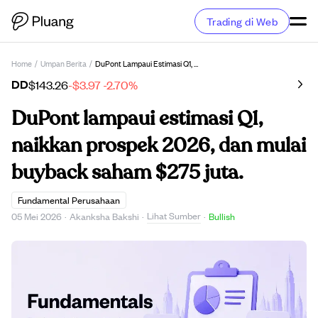
Trading di Web
Home
/
Umpan Berita
/
DuPont Lampaui Estimasi Q1, Naikkan Prospek 2026, Dan Mulai Buyback Saham $275 Juta.
DD
$143.26
-$3.97
-2.70%
DuPont lampaui estimasi Q1,
naikkan prospek 2026, dan mulai
buyback saham $275 juta.
Fundamental Perusahaan
Lihat Sumber
05 Mei 2026
·
Akanksha Bakshi
·
·
Bullish