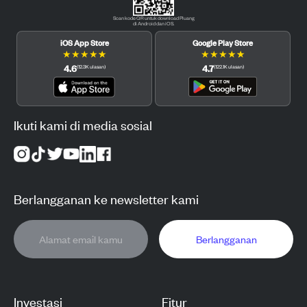
Scan kode QR untuk download Pluang
di Android dan iOS.
iOS App Store
Google Play Store
★
★
★
★
★
★
★
★
★
★
4.6
4.7
(
12.3K
ulasan
)
(
122.1K
ulasan
)
Ikuti kami di media sosial
Berlangganan ke newsletter kami
Berlangganan
Investasi
Fitur