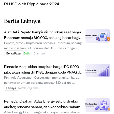
RLUSD oleh Ripple pada 2024.
Berita Lainnya
Alat DeFi Pepeto hampir diluncurkan saat harga
Ethereum menuju $10.000, peluang besar bagi
investor awal.
Pepeto, proyek kripto baru berbasis Ethereum, sedang
menyelesaikan peluncuran alat DeFi-nya di tengah
prediksi harga Ethereum yang bullish hingga $10.000
Berita Pasar
Bullish
·
2 jam lalu
tahun ini. Meski potensi kenaikan harga Ethereum
terbatas sekitar 6x karena kapitalisasi pasar b...
Pinnacle Acquisition tetapkan harga IPO $200
juta, akan listing di NYSE dengan kode PNAQ.U
mulai 7 Agustus 2026
Pinnacle Acquisition Corporation menetapkan harga
penawaran umum perdana sebesar $10 per unit,
mengumpulkan dana $200 juta dari 20 juta unit yang
Lainnya
Netral
·
2 jam lalu
ditawarkan. Setiap unit terdiri dari satu saham biasa
Kelas A dan hak untuk menerima saham tambahan
Pemegang saham Atlas Energy setujui direksi,
sete...
auditor, rencana saham, dan konsolidasi saham
Atlas Energy Corp. mengadakan rapat umum tahunan