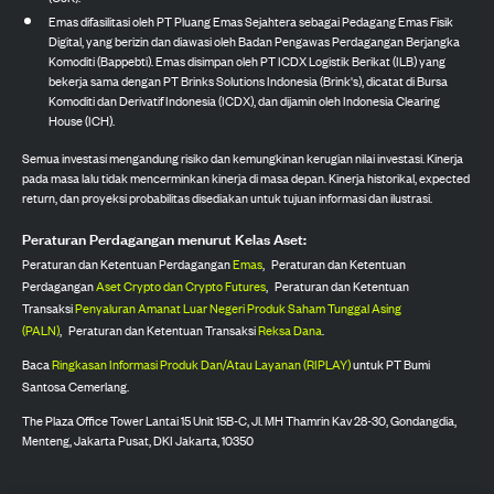
Emas difasilitasi oleh PT Pluang Emas Sejahtera sebagai Pedagang Emas Fisik
Digital, yang berizin dan diawasi oleh Badan Pengawas Perdagangan Berjangka
Komoditi (Bappebti). Emas disimpan oleh PT ICDX Logistik Berikat (ILB) yang
bekerja sama dengan PT Brinks Solutions Indonesia (Brink's), dicatat di Bursa
Komoditi dan Derivatif Indonesia (ICDX), dan dijamin oleh Indonesia Clearing
House (ICH).
Semua investasi mengandung risiko dan kemungkinan kerugian nilai investasi. Kinerja
pada masa lalu tidak mencerminkan kinerja di masa depan. Kinerja historikal, expected
return, dan proyeksi probabilitas disediakan untuk tujuan informasi dan ilustrasi.
Peraturan Perdagangan menurut Kelas Aset:
Peraturan dan Ketentuan Perdagangan
Emas
,
Peraturan dan Ketentuan
Perdagangan
Aset Crypto dan Crypto Futures
,
Peraturan dan Ketentuan
Transaksi
Penyaluran Amanat Luar Negeri Produk Saham Tunggal Asing
(PALN)
,
Peraturan dan Ketentuan Transaksi
Reksa Dana
.
Baca
Ringkasan Informasi Produk Dan/Atau Layanan (RIPLAY)
untuk PT Bumi
Santosa Cemerlang.
The Plaza Office Tower Lantai 15 Unit 15B-C, Jl. MH Thamrin Kav 28-30, Gondangdia,
Menteng, Jakarta Pusat, DKI Jakarta, 10350