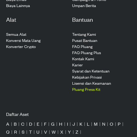
Biaya Lainnya
Umpan Berita
Alat
Bantuan
Semua Alat
Tentang Kami
Konversi Mata Uang
Pusat Bantuan
Konverter Crypto
FAQ Pluang
FAQ Pluang Plus
Kontak Kami
Karier
Syarat dan Ketentuan
Kebijakan Privasi
Lisensi dan Keamanan
Pluang Press Kit
Daftar Aset
A
|
B
|
C
|
D
|
E
|
F
|
G
|
H
|
I
|
J
|
K
|
L
|
M
|
N
|
O
|
P
|
Q
|
R
|
S
|
T
|
U
|
V
|
W
|
X
|
Y
|
Z
|