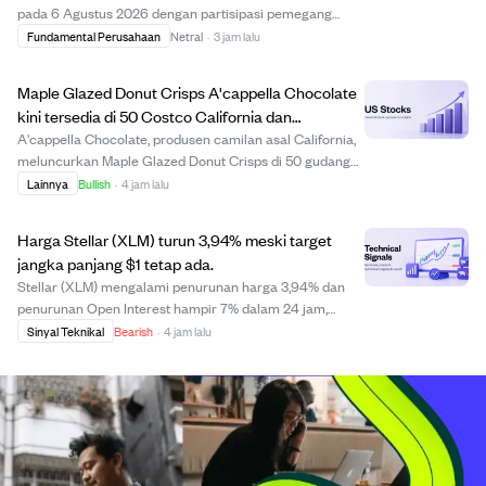
pada 6 Agustus 2026 dengan partisipasi pemegang
saham lebih dari 80%. Pemegang saham menyetujui
Fundamental Perusahaan
Netral
·
3 jam lalu
jumlah direksi sebanyak lima orang dan memilih semua
calon, termasuk Mark Hodgson dan Scott Price. Mereka...
Maple Glazed Donut Crisps A'cappella Chocolate
kini tersedia di 50 Costco California dan
pengiriman online.
A'cappella Chocolate, produsen camilan asal California,
meluncurkan Maple Glazed Donut Crisps di 50 gudang
Costco di California. Camilan ini terbuat dari adonan
Lainnya
Bullish
·
4 jam lalu
donat segar yang dipress menjadi keripik tipis dengan
lapisan gula maple, memberikan rasa...
Harga Stellar (XLM) turun 3,94% meski target
jangka panjang $1 tetap ada.
Stellar (XLM) mengalami penurunan harga 3,94% dan
penurunan Open Interest hampir 7% dalam 24 jam,
menandakan kepercayaan trader menurun. Meski ada
Sinyal Teknikal
Bearish
·
4 jam lalu
sinyal bearish jangka pendek dan penurunan di bawah
support penting $0,173, prospek jangka panjang teta...