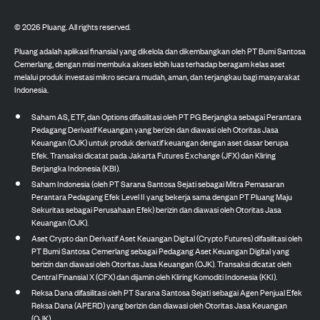
©
2026
Pluang. All rights reserved.
Pluang adalah aplikasi finansial yang dikelola dan dikembangkan oleh PT Bumi Santosa
Cemerlang, dengan misi membuka akses lebih luas terhadap beragam kelas aset
melalui produk investasi mikro secara mudah, aman, dan terjangkau bagi masyarakat
Indonesia.
Saham AS, ETF, dan Options difasilitasi oleh PT PG Berjangka sebagai Perantara
Pedagang Derivatif Keuangan yang berizin dan diawasi oleh Otoritas Jasa
Keuangan (OJK) untuk produk derivatif keuangan dengan aset dasar berupa
Efek. Transaksi dicatat pada Jakarta Futures Exchange (JFX) dan Kliring
Berjangka Indonesia (KBI).
Saham Indonesia (oleh PT Sarana Santosa Sejati sebagai Mitra Pemasaran
Perantara Pedagang Efek Level II yang bekerja sama dengan PT Pluang Maju
Sekuritas sebagai Perusahaan Efek) berizin dan diawasi oleh Otoritas Jasa
Keuangan (OJK).
Aset Crypto dan Derivatif Aset Keuangan Digital (Crypto Futures) difasilitasi oleh
PT Bumi Santosa Cemerlang sebagai Pedagang Aset Keuangan Digital yang
berizin dan diawasi oleh Otoritas Jasa Keuangan (OJK). Transaksi dicatat oleh
Central Finansial X (CFX) dan dijamin oleh Kliring Komoditi Indonesia (KKI).
Reksa Dana difasilitasi oleh PT Sarana Santosa Sejati sebagai Agen Penjual Efek
Reksa Dana (APERD) yang berizin dan diawasi oleh Otoritas Jasa Keuangan
(OJK).