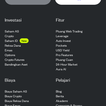
Investasi
Fitur
Saham AS
Pluang Web Trading
Crypto
Leverage
Saham ID
Auto Invest
New
Pockets
Reksa Dana
USD Yield
Emas
Pro Features
Options
Pluang Cuan
Crypto Futures
24-Hour Market
Bandingkan Aset
Aura AI
Biaya
Pelajari
Biaya Saham AS
Blog
Biaya Crypto
Berita
Biaya Reksa Dana
Akademi
Biaya Emas
Campaign & Promo