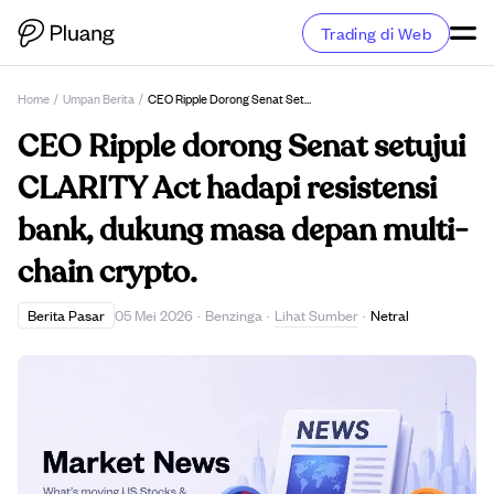
Trading di Web
Home
/
Umpan Berita
/
CEO Ripple Dorong Senat Setujui CLARITY Act Hadapi Resistensi Bank, Dukung Masa Depan Multi-Chain Crypto.
CEO Ripple dorong Senat setujui
CLARITY Act hadapi resistensi
bank, dukung masa depan multi-
chain crypto.
Lihat Sumber
Berita Pasar
05 Mei 2026
·
Benzinga
·
·
Netral