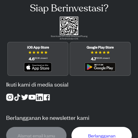
Siap Berinvestasi?
Scan kode QR untuk download Pluang
di Android dan iOS.
iOS App Store
Google Play Store
★
★
★
★
★
★
★
★
★
★
4.6
4.7
(
12.3K
ulasan
)
(
122.1K
ulasan
)
Ikuti kami di media sosial
Berlangganan ke newsletter kami
Berlangganan