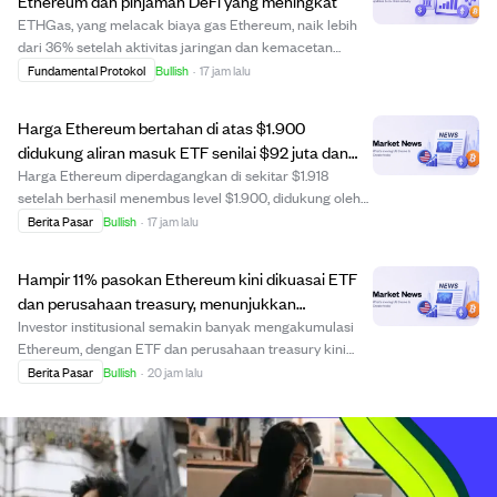
Ethereum dan pinjaman DeFi yang meningkat
ETHGas, yang melacak biaya gas Ethereum, naik lebih
dari 36% setelah aktivitas jaringan dan kemacetan
meningkat. Lonjakan ini didorong oleh rebound transaksi
Fundamental Protokol
Bullish
·
17 jam lalu
Ethereum dan dominasi pinjaman DeFi yang mencapai
67% dari pinjaman onchain. Solusi Layer 2 ...
Harga Ethereum bertahan di atas $1.900
didukung aliran masuk ETF senilai $92 juta dan
momentum positif.
Harga Ethereum diperdagangkan di sekitar $1.918
setelah berhasil menembus level $1.900, didukung oleh
aliran masuk bersih sebesar $92,15 juta ke ETF
Berita Pasar
Bullish
·
17 jam lalu
Ethereum spot AS dan momentum jangka pendek yang
positif. Harga tetap di atas rata-rata bergerak pent...
Hampir 11% pasokan Ethereum kini dikuasai ETF
dan perusahaan treasury, menunjukkan
permintaan institusional meningkat.
Investor institusional semakin banyak mengakumulasi
Ethereum, dengan ETF dan perusahaan treasury kini
menguasai hampir 11% dari total pasokan ETH. BitMine
Berita Pasar
Bullish
·
20 jam lalu
Immersion Technologies menjadi pemegang korporasi
terbesar dengan sekitar 5,79 juta ETH, sement...