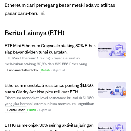
Ethereum dari pemegang besar meski ada volatilitas
pasar baru-baru ini.
Berita Lainnya
(ETH)
ETF Mini Ethereum Grayscale staking 80% Ether,
siap bayar dividen tunai kuartalan.
ETF Mini Ethereum Staking Grayscale saat ini
melakukan staking 80,8% dari 839.556 Ether yang
dimilikinya, dengan hasil bersih 2,61% setelah biaya.
Fundamental Protokol
Bullish
·
14 jam lalu
Setelah amandemen Juli 2026, dana ini akan
mengonversi imbal hasil staking menjadi uang tunai dan
Ethereum mendekati resistance penting $1.950;
memba...
suara Clarity Act bisa picu reli kuat ETH.
Ethereum mendekati level resistance krusial di $1.950
yang jika berhasil ditembus bisa memicu reli signifikan
menuju EMA 200 hari di $2.150 dan lebih tinggi.
Berita Pasar
Bullish
·
15 jam lalu
Optimisme ini didorong oleh jadwal pemungutan suara
Clarity Act di Senat AS setelah masa res...
ETHGas melonjak 36% seiring aktivitas jaringan