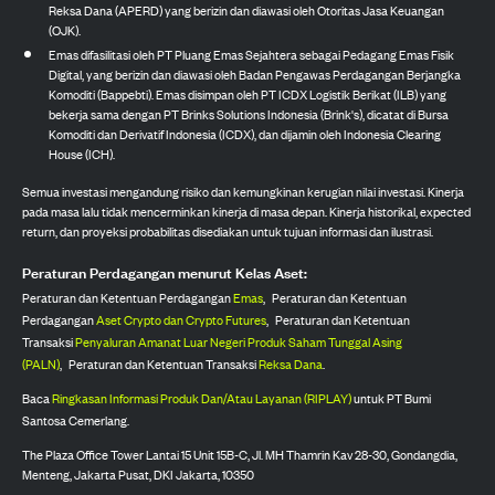
Reksa Dana (APERD) yang berizin dan diawasi oleh Otoritas Jasa Keuangan
(OJK).
Emas difasilitasi oleh PT Pluang Emas Sejahtera sebagai Pedagang Emas Fisik
Digital, yang berizin dan diawasi oleh Badan Pengawas Perdagangan Berjangka
Komoditi (Bappebti). Emas disimpan oleh PT ICDX Logistik Berikat (ILB) yang
bekerja sama dengan PT Brinks Solutions Indonesia (Brink's), dicatat di Bursa
Komoditi dan Derivatif Indonesia (ICDX), dan dijamin oleh Indonesia Clearing
House (ICH).
Semua investasi mengandung risiko dan kemungkinan kerugian nilai investasi. Kinerja
pada masa lalu tidak mencerminkan kinerja di masa depan. Kinerja historikal, expected
return, dan proyeksi probabilitas disediakan untuk tujuan informasi dan ilustrasi.
Peraturan Perdagangan menurut Kelas Aset:
Peraturan dan Ketentuan Perdagangan
Emas
,
Peraturan dan Ketentuan
Perdagangan
Aset Crypto dan Crypto Futures
,
Peraturan dan Ketentuan
Transaksi
Penyaluran Amanat Luar Negeri Produk Saham Tunggal Asing
(PALN)
,
Peraturan dan Ketentuan Transaksi
Reksa Dana
.
Baca
Ringkasan Informasi Produk Dan/Atau Layanan (RIPLAY)
untuk PT Bumi
Santosa Cemerlang.
The Plaza Office Tower Lantai 15 Unit 15B-C, Jl. MH Thamrin Kav 28-30, Gondangdia,
Menteng, Jakarta Pusat, DKI Jakarta, 10350