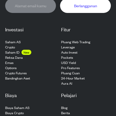
Berlangganan
Investasi
Fitur
Saham AS
Pluang Web Trading
Crypto
Leverage
Saham ID
Auto Invest
New
Pockets
Reksa Dana
USD Yield
Emas
Pro Features
Options
Pluang Cuan
Crypto Futures
24-Hour Market
Bandingkan Aset
Aura AI
Biaya
Pelajari
Biaya Saham AS
Blog
Biaya Crypto
Berita