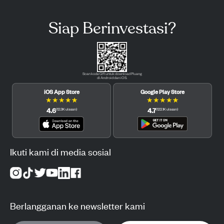
Siap Berinvestasi?
Scan kode QR untuk download Pluang
di Android dan iOS.
iOS App Store
Google Play Store
★
★
★
★
★
★
★
★
★
★
4.6
4.7
(
12.3K
ulasan
)
(
122.1K
ulasan
)
Ikuti kami di media sosial
Berlangganan ke newsletter kami