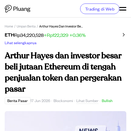
Trading di Web
Home
/
Umpan Berita
/
Arthur Hayes Dan Investor Besar Beli Jutaan Ethereum Di Tengah Penjualan Token Dan Pergerakan Pasar
ETH
Rp34,220,528
+Rp122,329
+0.36%
Lihat selengkapnya
Arthur Hayes dan investor besar
beli jutaan Ethereum di tengah
penjualan token dan pergerakan
pasar
Lihat Sumber
Berita Pasar
17 Jun 2026
·
Blockonomi
·
·
Bullish