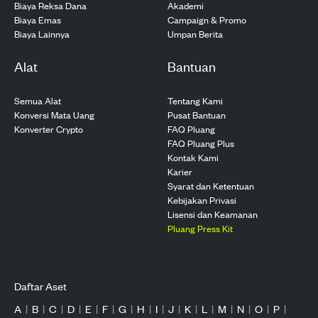
Biaya Reksa Dana
Akademi
Biaya Emas
Campaign & Promo
Biaya Lainnya
Umpan Berita
Alat
Bantuan
Semua Alat
Tentang Kami
Konversi Mata Uang
Pusat Bantuan
Konverter Crypto
FAQ Pluang
FAQ Pluang Plus
Kontak Kami
Karier
Syarat dan Ketentuan
Kebijakan Privasi
Lisensi dan Keamanan
Pluang Press Kit
Daftar Aset
A
|
B
|
C
|
D
|
E
|
F
|
G
|
H
|
I
|
J
|
K
|
L
|
M
|
N
|
O
|
P
|