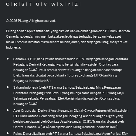
Q
|
R
|
S
|
T
|
U
|
V
|
W
|
X
|
Y
|
Z
|
©
2026
Pluang. All rights reserved.
Pluang adalah aplikasi finansial yang dikelola dan dikembangkan oleh PT Bumi Santosa
Cemerlang, dengan misi membuka akses lebih luas terhadap beragam kelas aset
melalui produk investasi mikro secara mudah, aman, dan terjangkau bagi masyarakat
Indonesia.
Saham AS, ETF, dan Options difasilitasi oleh PT PG Berjangka sebagai Perantara
Pedagang Derivatif Keuangan yang berizin dan diawasi oleh Otoritas Jasa
Keuangan (OJK) untuk produk derivatif keuangan dengan aset dasar berupa
Efek. Transaksi dicatat pada Jakarta Futures Exchange (JFX) dan Kliring
Berjangka Indonesia (KBI).
Saham Indonesia (oleh PT Sarana Santosa Sejati sebagai Mitra Pemasaran
Perantara Pedagang Efek Level II yang bekerja sama dengan PT Pluang Maju
Sekuritas sebagai Perusahaan Efek) berizin dan diawasi oleh Otoritas Jasa
Keuangan (OJK).
Aset Crypto dan Derivatif Aset Keuangan Digital (Crypto Futures) difasilitasi oleh
PT Bumi Santosa Cemerlang sebagai Pedagang Aset Keuangan Digital yang
berizin dan diawasi oleh Otoritas Jasa Keuangan (OJK). Transaksi dicatat oleh
Central Finansial X (CFX) dan dijamin oleh Kliring Komoditi Indonesia (KKI).
Reksa Dana difasilitasi oleh PT Sarana Santosa Sejati sebagai Agen Penjual Efek