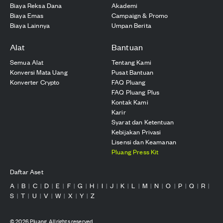
Biaya Reksa Dana
Akademi
Biaya Emas
Campaign & Promo
Biaya Lainnya
Umpan Berita
Alat
Bantuan
Semua Alat
Tentang Kami
Konversi Mata Uang
Pusat Bantuan
Konverter Crypto
FAQ Pluang
FAQ Pluang Plus
Kontak Kami
Karir
Syarat dan Ketentuan
Kebijakan Privasi
Lisensi dan Keamanan
Pluang Press Kit
Daftar Aset
A
B
C
D
E
F
G
H
I
J
K
L
M
N
O
P
Q
R
|
|
|
|
|
|
|
|
|
|
|
|
|
|
|
|
|
|
S
T
U
V
W
X
Y
Z
|
|
|
|
|
|
|
©
2026
Pluang. All rights reserved.