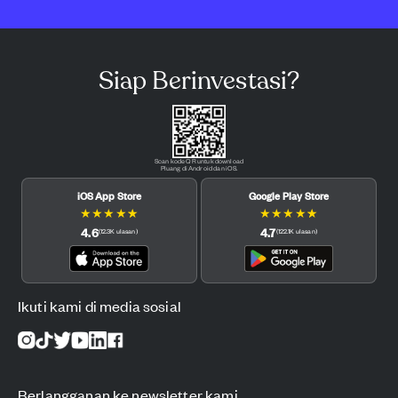
Siap Berinvestasi?
Scan kode QR untuk download
Pluang di Android dan iOS.
iOS App Store
Google Play Store
★
★
★
★
★
★
★
★
★
★
4.6
4.7
(
12.3K
ulasan
)
(
122.1K
ulasan
)
Ikuti kami di media sosial
Berlangganan ke newsletter kami