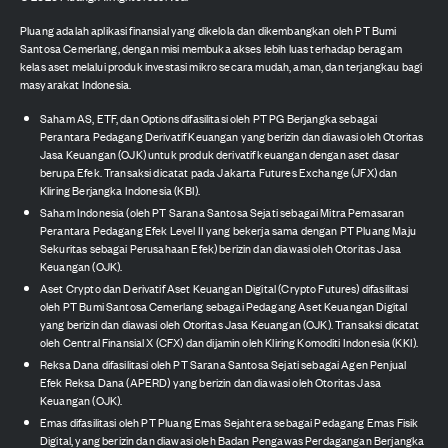
Pluang adalah aplikasi finansial yang dikelola dan dikembangkan oleh PT Bumi
Santosa Cemerlang, dengan misi membuka akses lebih luas terhadap beragam
kelas aset melalui produk investasi mikro secara mudah, aman, dan terjangkau bagi
masyarakat Indonesia.
Saham AS, ETF, dan Options difasilitasi oleh PT PG Berjangka sebagai
Perantara Pedagang Derivatif Keuangan yang berizin dan diawasi oleh Otoritas
Jasa Keuangan (OJK) untuk produk derivatif keuangan dengan aset dasar
berupa Efek. Transaksi dicatat pada Jakarta Futures Exchange (JFX) dan
Kliring Berjangka Indonesia (KBI).
Saham Indonesia (oleh PT Sarana Santosa Sejati sebagai Mitra Pemasaran
Perantara Pedagang Efek Level II yang bekerja sama dengan PT Pluang Maju
Sekuritas sebagai Perusahaan Efek) berizin dan diawasi oleh Otoritas Jasa
Keuangan (OJK).
Aset Crypto dan Derivatif Aset Keuangan Digital (Crypto Futures) difasilitasi
oleh PT Bumi Santosa Cemerlang sebagai Pedagang Aset Keuangan Digital
yang berizin dan diawasi oleh Otoritas Jasa Keuangan (OJK). Transaksi dicatat
oleh Central Finansial X (CFX) dan dijamin oleh Kliring Komoditi Indonesia (KKI).
Reksa Dana difasilitasi oleh PT Sarana Santosa Sejati sebagai Agen Penjual
Efek Reksa Dana (APERD) yang berizin dan diawasi oleh Otoritas Jasa
Keuangan (OJK).
Emas difasilitasi oleh PT Pluang Emas Sejahtera sebagai Pedagang Emas Fisik
Digital, yang berizin dan diawasi oleh Badan Pengawas Perdagangan Berjangka