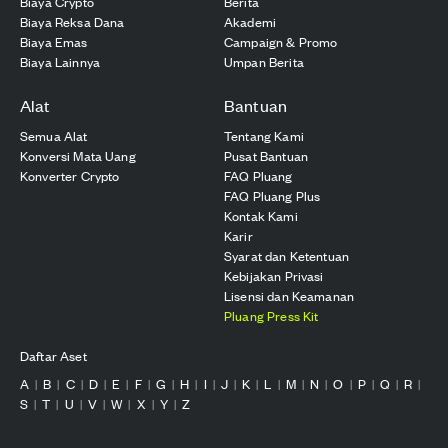
Biaya Crypto
Berita
Biaya Reksa Dana
Akademi
Biaya Emas
Campaign & Promo
Biaya Lainnya
Umpan Berita
Alat
Bantuan
Semua Alat
Tentang Kami
Konversi Mata Uang
Pusat Bantuan
Konverter Crypto
FAQ Pluang
FAQ Pluang Plus
Kontak Kami
Karir
Syarat dan Ketentuan
Kebijakan Privasi
Lisensi dan Keamanan
Pluang Press Kit
Daftar Aset
A
B
C
D
E
F
G
H
I
J
K
L
M
N
O
P
Q
R
|
|
|
|
|
|
|
|
|
|
|
|
|
|
|
|
|
|
S
T
U
V
W
X
Y
Z
|
|
|
|
|
|
|