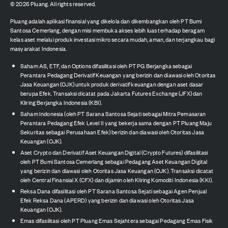
©
2026
Pluang. All rights reserved.
Pluang adalah aplikasi finansial yang dikelola dan dikembangkan oleh PT Bumi
Santosa Cemerlang, dengan misi membuka akses lebih luas terhadap beragam
kelas aset melalui produk investasi mikro secara mudah, aman, dan terjangkau bagi
masyarakat Indonesia.
Saham AS, ETF, dan Options difasilitasi oleh PT PG Berjangka sebagai
Perantara Pedagang Derivatif Keuangan yang berizin dan diawasi oleh Otoritas
Jasa Keuangan (OJK) untuk produk derivatif keuangan dengan aset dasar
berupa Efek. Transaksi dicatat pada Jakarta Futures Exchange (JFX) dan
Kliring Berjangka Indonesia (KBI).
Saham Indonesia (oleh PT Sarana Santosa Sejati sebagai Mitra Pemasaran
Perantara Pedagang Efek Level II yang bekerja sama dengan PT Pluang Maju
Sekuritas sebagai Perusahaan Efek) berizin dan diawasi oleh Otoritas Jasa
Keuangan (OJK).
Aset Crypto dan Derivatif Aset Keuangan Digital (Crypto Futures) difasilitasi
oleh PT Bumi Santosa Cemerlang sebagai Pedagang Aset Keuangan Digital
yang berizin dan diawasi oleh Otoritas Jasa Keuangan (OJK). Transaksi dicatat
oleh Central Finansial X (CFX) dan dijamin oleh Kliring Komoditi Indonesia (KKI).
Reksa Dana difasilitasi oleh PT Sarana Santosa Sejati sebagai Agen Penjual
Efek Reksa Dana (APERD) yang berizin dan diawasi oleh Otoritas Jasa
Keuangan (OJK).
Emas difasilitasi oleh PT Pluang Emas Sejahtera sebagai Pedagang Emas Fisik