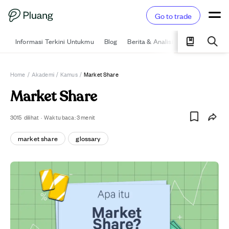
Go to trade
Informasi Terkini Untukmu
Blog
Berita & Analisis
Pelajari
Ka
Home
/
Akademi
/
Kamus
/
Market Share
Market Share
3015
dilihat
·
Waktu baca:
3
menit
market share
glossary