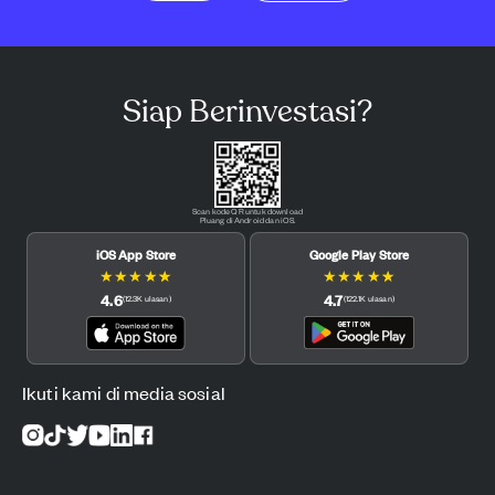
Siap Berinvestasi?
Scan kode QR untuk download
Pluang di Android dan iOS.
iOS App Store
Google Play Store
★
★
★
★
★
★
★
★
★
★
4.6
4.7
(
12.3K
ulasan
)
(
122.1K
ulasan
)
Ikuti kami di media sosial