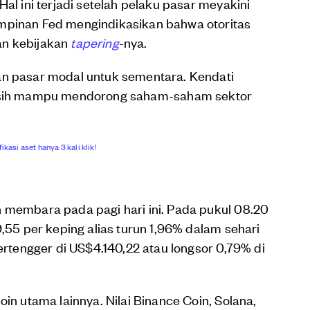
Hal ini terjadi setelah pelaku pasar meyakini
mpinan Fed mengindikasikan bahwa otoritas
an kebijakan
tapering
-nya.
an pasar modal untuk sementara. Kendati
asih mampu mendorong saham-saham sektor
ikasi aset hanya 3 kali klik!
h membara pada pagi hari ini. Pada pukul 08.20
9,55 per keping alias turun 1,96% dalam sehari
bertengger di US$4.140,22 atau longsor 0,79% di
oin utama lainnya. Nilai Binance Coin, Solana,