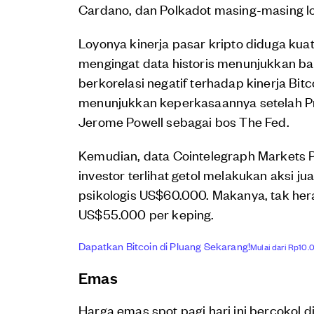
Cardano, dan Polkadot masing-masing lo
Loyonya kinerja pasar kripto diduga kua
mengingat data historis menunjukkan ba
berkorelasi negatif terhadap kinerja Bitco
menunjukkan keperkasaannya setelah P
Jerome Powell sebagai bos The Fed.
Kemudian, data Cointelegraph Markets
investor terlihat getol melakukan aksi jua
psikologis US$60.000. Makanya, tak hera
US$55.000 per keping.
Dapatkan Bitcoin di Pluang Sekarang!
Mulai dari Rp10.0
Emas
Harga emas spot pagi hari ini bercokol d