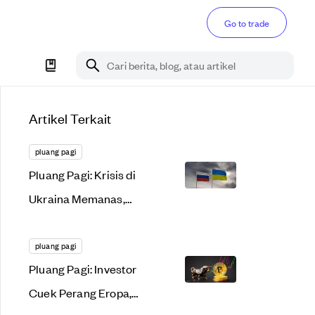
Go to trade
Cari berita, blog, atau artikel
Artikel Terkait
pluang pagi
Pluang Pagi: Krisis di
Ukraina Memanas,
Aset Kripto Kembali
Lemas!
pluang pagi
Pluang Pagi: Investor
Cuek Perang Eropa,