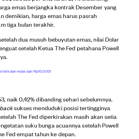
 harga emas berjangka kontrak Desember yang
an demikian, harga emas harus pasrah
 tiga bulan terakhir.
 setelah dua musuh bebuyutan emas, nilai Dolar
 menguat setelah Ketua The Fed petahana Powell
ya.
li klik dan mulai dari Rp10.000!
,53, naik 0,42% dibanding sehari sebelumnya.
nback
sukses menduduki posisi tertingginya
setelah The Fed diperkirakan masih akan setia
ngetatan suku bunga acuannya setelah Powell
e Fed empat tahun ke depan.