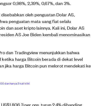
ngsor 0,98%, 2,39%, 0,67%, dan 3%.
t disebabkan oleh penguatan Dolar AS,
hwa penguatan mata uang fiat selalu
in dan aset kripto lainnya. Kali ini, Dolar AS
residen AS Joe Biden kembali menominasikan
 Pro dan Tradingview menunjukkan bahwa
l ketika harga Bitcoin berada di dekat level
n jika harga Bitcoin pun melorot mendekati ke
00 dan hanya 3 kali klik!
i US$1.806,3 per ons, turun 2,4% dibanding