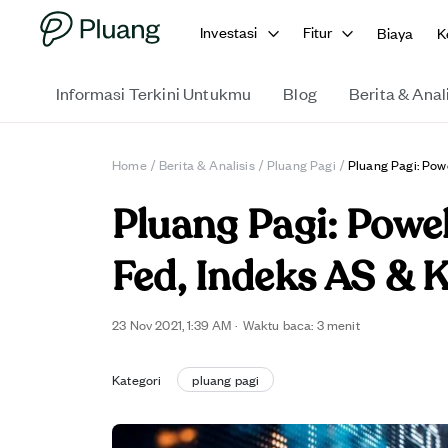
Investasi
Fitur
Biaya
K
Informasi Terkini Untukmu
Blog
Berita & Anal
Home
/
Berita & Analisis
/
Pluang Pagi
/
Pluang Pagi: Powe
Pluang Pagi: Powel
Fed, Indeks AS & K
23 Nov 2021, 1:39 AM
·
Waktu baca: 3 menit
Kategori
pluang pagi