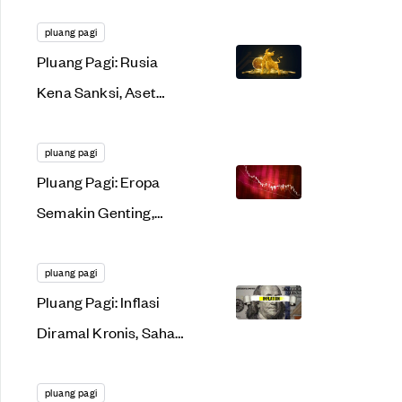
Saham AS & Kripto
Kembali Jaya
pluang pagi
Pluang Pagi: Rusia
Kena Sanksi, Aset
Kripto Malah Kian
Seksi!
pluang pagi
Pluang Pagi: Eropa
Semakin Genting,
Saham AS & Kripto
Terbanting
pluang pagi
Pluang Pagi: Inflasi
Diramal Kronis, Saham
AS & Kripto Kompak
Nangis
pluang pagi