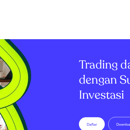
Trading d
dengan S
Investasi
Daftar
Downlo