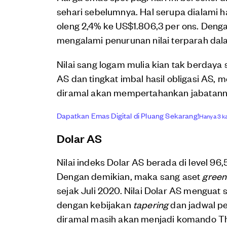
sehari sebelumnya. Hal serupa dialami
oleng 2,4% ke US$1.806,3 per ons. Deng
mengalami penurunan nilai terparah dalam
Nilai sang logam mulia kian tak berdaya
AS dan tingkat imbal hasil obligasi AS,
diramal akan mempertahankan jabatann
Dapatkan Emas Digital di Pluang Sekarang!
Hanya 3 ka
Dolar AS
Nilai indeks Dolar AS berada di level 96
Dengan demikian, maka sang aset
gree
sejak Juli 2020. Nilai Dolar AS menguat 
dengan kebijakan
tapering
dan jadwal pe
diramal masih akan menjadi komando Th