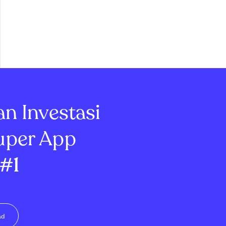
an Investasi
uper App
#1
ad