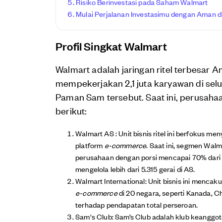
Risiko Berinvestasi pada Saham Walmart
Mulai Perjalanan Investasimu dengan Aman di
Profil Singkat Walmart
Walmart adalah jaringan ritel terbesar Am
mempekerjakan 2,1 juta karyawan di selu
Paman Sam tersebut. Saat ini, perusahaa
berikut:
Walmart AS : Unit bisnis ritel ini berfokus m
platform
e-commerce
. Saat ini, segmen Wal
perusahaan dengan porsi mencapai 70% dari t
mengelola lebih dari 5.315 gerai di AS.
Walmart International: Unit bisnis ini mencakup
e-commerce
di 20 negara, seperti Kanada, C
terhadap pendapatan total perseroan.
Sam's Club: Sam’s Club adalah klub keanggot