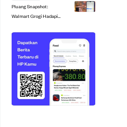
Pluang Snapshot:
Walmart Grogi Hadapi
2023, Fed Diramal
Kerek Bunga