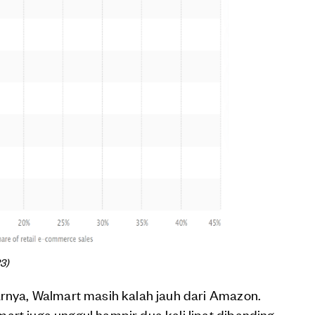
3)
arnya, Walmart masih kalah jauh dari Amazon.
art juga unggul hampir dua kali lipat dibanding