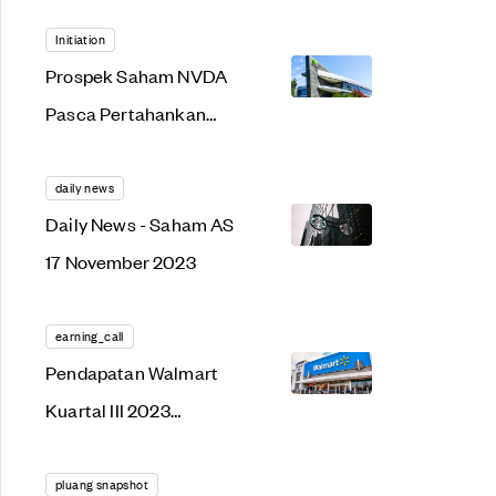
November 2023
Initiation
Prospek Saham NVDA
Pasca Pertahankan
Market Sharenya di
China
daily news
Daily News - Saham AS
17 November 2023
earning_call
Pendapatan Walmart
Kuartal III 2023
Meningkat 5,2% YoY
pluang snapshot