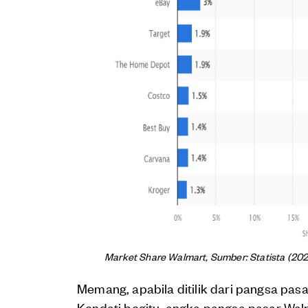
Market Share Walmart, Sumber: Statista (202
Memang, apabila ditilik dari pangsa pas
Kendati begitu, angka pangsa pasar Walm