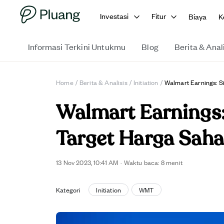
Investasi
Fitur
Biaya
K
Informasi Terkini Untukmu
Blog
Berita & Anal
Home
/
Berita & Analisis
/
Initiation
/
Walmart Earnings: 
Walmart Earnings
Target Harga Saha
13 Nov 2023, 10:41 AM
·
Waktu baca: 8 menit
Kategori
Initiation
WMT