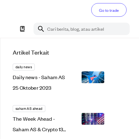
Go to trade
Cari berita, blog, atau artikel
Artikel Terkait
daily news
Daily news - Saham AS
25 Oktober 2023
saham AS ahead
The Week Ahead -
Saham AS & Crypto 13