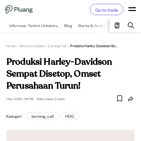
Go to trade
Informasi Terkini Untukmu
Blog
Berita & Analisis
Pelajari
Ka
Home
/
Berita & Analisis
/
Earning Call
/
Produksi Harley-Davidson Sempat Disetop, Omset Perusahaan Turun!
Produksi Harley-Davidson
Sempat Disetop, Omset
Perusahaan Turun!
1 Nov 2023, 1:18 PM
·
Waktu baca: 2 menit
Kategori
earning_call
HOG