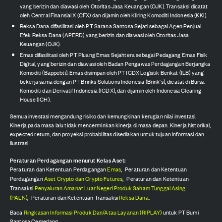
yang berizin dan diawasi oleh Otoritas Jasa Keuangan (OJK). Transaksi dicatat
oleh Central Finansial X (CFX) dan dijamin oleh Kliring Komoditi Indonesia (KKI).
Reksa Dana difasilitasi oleh PT Sarana Santosa Sejati sebagai Agen Penjual
Efek Reksa Dana (APERD) yang berizin dan diawasi oleh Otoritas Jasa
Keuangan (OJK).
Emas difasilitasi oleh PT Pluang Emas Sejahtera sebagai Pedagang Emas Fisik
Digital, yang berizin dan diawasi oleh Badan Pengawas Perdagangan Berjangka
Komoditi (Bappebti). Emas disimpan oleh PT ICDX Logistik Berikat (ILB) yang
bekerja sama dengan PT Brinks Solutions Indonesia (Brink's), dicatat di Bursa
Komoditi dan Derivatif Indonesia (ICDX), dan dijamin oleh Indonesia Clearing
House (ICH).
Semua investasi mengandung risiko dan kemungkinan kerugian nilai investasi.
Kinerja pada masa lalu tidak mencerminkan kinerja di masa depan. Kinerja historikal,
expected return, dan proyeksi probabilitas disediakan untuk tujuan informasi dan
ilustrasi.
Peraturan Perdagangan menurut Kelas Aset:
Peraturan dan Ketentuan Perdagangan
Emas
,
Peraturan dan Ketentuan
Perdagangan
Aset Crypto dan Crypto Futures
,
Peraturan dan Ketentuan
Transaksi
Penyaluran Amanat Luar Negeri Produk Saham Tunggal Asing
(PALN)
,
Peraturan dan Ketentuan Transaksi
Reksa Dana
.
Baca
Ringkasan Informasi Produk Dan/Atau Layanan (RIPLAY)
untuk PT Bumi
Santosa Cemerlang.