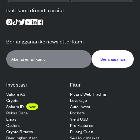
Ikuti kami di media sosial
Berlangganan ke newsletter kami
Berlangganan
Investasi
Fitur
Saham AS
Pluang Web Trading
Crypto
Leverage
Saham ID
Auto Invest
New
Reksa Dana
Pockets
Emas
Yield USD
Options
Pro Features
Crypto Futures
Pluang Cuan
Bandingkan Aset
24-Hour Market