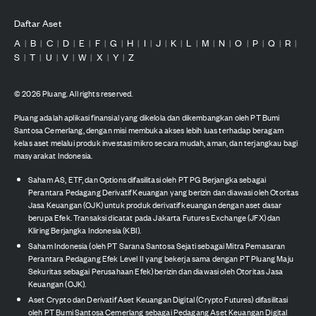
Daftar Aset
A
B
C
D
E
F
G
H
I
J
K
L
M
N
O
P
Q
R
|
|
|
|
|
|
|
|
|
|
|
|
|
|
|
|
|
|
S
T
U
V
W
X
Y
Z
|
|
|
|
|
|
|
©
2026
Pluang. All rights reserved.
Pluang adalah aplikasi finansial yang dikelola dan dikembangkan oleh PT Bumi
Santosa Cemerlang, dengan misi membuka akses lebih luas terhadap beragam
kelas aset melalui produk investasi mikro secara mudah, aman, dan terjangkau bagi
masyarakat Indonesia.
Saham AS, ETF, dan Options difasilitasi oleh PT PG Berjangka sebagai
Perantara Pedagang Derivatif Keuangan yang berizin dan diawasi oleh Otoritas
Jasa Keuangan (OJK) untuk produk derivatif keuangan dengan aset dasar
berupa Efek. Transaksi dicatat pada Jakarta Futures Exchange (JFX) dan
Kliring Berjangka Indonesia (KBI).
Saham Indonesia (oleh PT Sarana Santosa Sejati sebagai Mitra Pemasaran
Perantara Pedagang Efek Level II yang bekerja sama dengan PT Pluang Maju
Sekuritas sebagai Perusahaan Efek) berizin dan diawasi oleh Otoritas Jasa
Keuangan (OJK).
Aset Crypto dan Derivatif Aset Keuangan Digital (Crypto Futures) difasilitasi
oleh PT Bumi Santosa Cemerlang sebagai Pedagang Aset Keuangan Digital