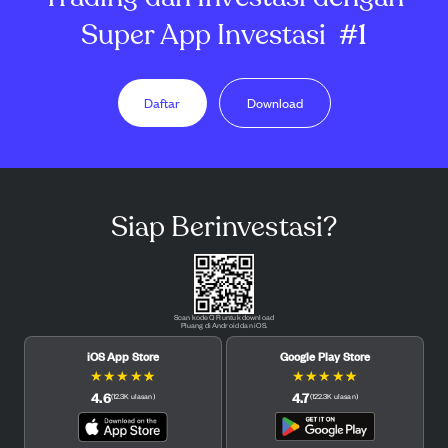
Super App Investasi
#1
Daftar
Download
Siap Berinvestasi?
Scan kode QR untuk download
Pluang di Android dan iOS.
iOS App Store
Google Play Store
★
★
★
★
★
★
★
★
★
★
4.6
4.7
(
12.3K
ulasan
)
(
122.3K
ulasan
)