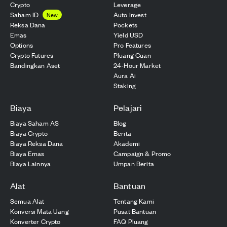
Crypto
Leverage
Saham ID
Auto Invest
New
Reksa Dana
Pockets
Emas
Yield USD
Options
Pro Features
Crypto Futures
Pluang Cuan
Bandingkan Aset
24-Hour Market
Aura Ai
Staking
Biaya
Pelajari
Biaya Saham AS
Blog
Biaya Crypto
Berita
Biaya Reksa Dana
Akademi
Biaya Emas
Campaign & Promo
Biaya Lainnya
Umpan Berita
Alat
Bantuan
Semua Alat
Tentang Kami
Konversi Mata Uang
Pusat Bantuan
Konverter Crypto
FAQ Pluang