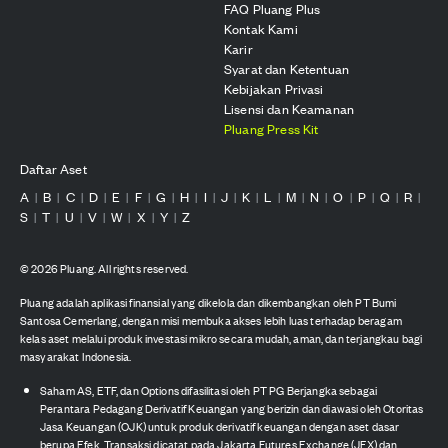
FAQ Pluang Plus
Kontak Kami
Karir
Syarat dan Ketentuan
Kebijakan Privasi
Lisensi dan Keamanan
Pluang Press Kit
Daftar Aset
A
B
C
D
E
F
G
H
I
J
K
L
M
N
O
P
Q
R
|
|
|
|
|
|
|
|
|
|
|
|
|
|
|
|
|
|
S
T
U
V
W
X
Y
Z
|
|
|
|
|
|
|
©
2026
Pluang. All rights reserved.
Pluang adalah aplikasi finansial yang dikelola dan dikembangkan oleh PT Bumi
Santosa Cemerlang, dengan misi membuka akses lebih luas terhadap beragam
kelas aset melalui produk investasi mikro secara mudah, aman, dan terjangkau bagi
masyarakat Indonesia.
Saham AS, ETF, dan Options difasilitasi oleh PT PG Berjangka sebagai
Perantara Pedagang Derivatif Keuangan yang berizin dan diawasi oleh Otoritas
Jasa Keuangan (OJK) untuk produk derivatif keuangan dengan aset dasar
berupa Efek. Transaksi dicatat pada Jakarta Futures Exchange (JFX) dan