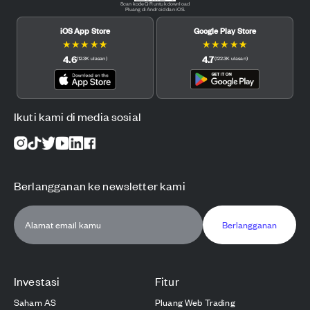
Scan kode QR untuk download
Pluang di Android dan iOS.
iOS App Store
Google Play Store
★
★
★
★
★
★
★
★
★
★
4.6
4.7
(
12.3K
ulasan
)
(
122.3K
ulasan
)
Ikuti kami di media sosial
Berlangganan ke newsletter kami
Berlangganan
Investasi
Fitur
Saham AS
Pluang Web Trading