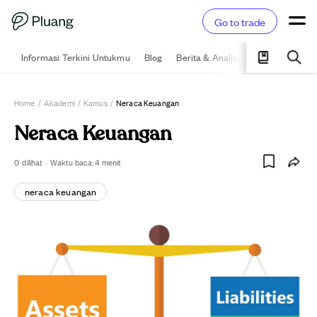
Go to trade
Informasi Terkini Untukmu
Blog
Berita & Analisis
Pelajari
Ka
Home
/
Akademi
/
Kamus
/
Neraca Keuangan
Neraca Keuangan
0
dilihat
·
Waktu baca:
4
menit
neraca keuangan