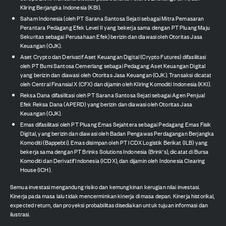
Kliring Berjangka Indonesia (KBI).
Saham Indonesia (oleh PT Sarana Santosa Sejati sebagai Mitra Pemasaran
Perantara Pedagang Efek Level II yang bekerja sama dengan PT Pluang Maju
Sekuritas sebagai Perusahaan Efek) berizin dan diawasi oleh Otoritas Jasa
Keuangan (OJK).
Aset Crypto dan Derivatif Aset Keuangan Digital (Crypto Futures) difasilitasi
oleh PT Bumi Santosa Cemerlang sebagai Pedagang Aset Keuangan Digital
yang berizin dan diawasi oleh Otoritas Jasa Keuangan (OJK). Transaksi dicatat
oleh Central Finansial X (CFX) dan dijamin oleh Kliring Komoditi Indonesia (KKI).
Reksa Dana difasilitasi oleh PT Sarana Santosa Sejati sebagai Agen Penjual
Efek Reksa Dana (APERD) yang berizin dan diawasi oleh Otoritas Jasa
Keuangan (OJK).
Emas difasilitasi oleh PT Pluang Emas Sejahtera sebagai Pedagang Emas Fisik
Digital, yang berizin dan diawasi oleh Badan Pengawas Perdagangan Berjangka
Komoditi (Bappebti). Emas disimpan oleh PT ICDX Logistik Berikat (ILB) yang
bekerja sama dengan PT Brinks Solutions Indonesia (Brink's), dicatat di Bursa
Komoditi dan Derivatif Indonesia (ICDX), dan dijamin oleh Indonesia Clearing
House (ICH).
Semua investasi mengandung risiko dan kemungkinan kerugian nilai investasi.
Kinerja pada masa lalu tidak mencerminkan kinerja di masa depan. Kinerja historikal,
expected return, dan proyeksi probabilitas disediakan untuk tujuan informasi dan
ilustrasi.