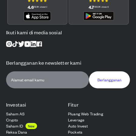
★
★
★
★
★
★
★
★
★
★
4.6
4.7
(
12.3K
ulasan
)
(
122.3K
ulasan
)
Ikuti kami di media sosial
Berlangganan ke newsletter kami
Berlangganan
Investasi
Fitur
Saham AS
Pluang Web Trading
Crypto
Leverage
Saham ID
Auto Invest
New
Reksa Dana
Pockets