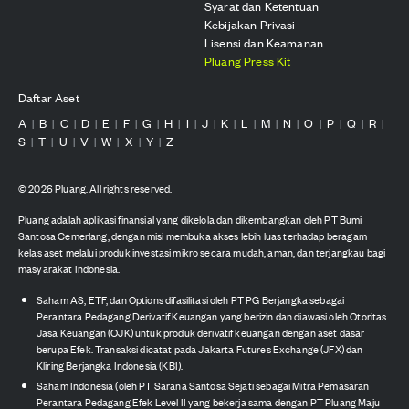
Syarat dan Ketentuan
Kebijakan Privasi
Lisensi dan Keamanan
Pluang Press Kit
Daftar Aset
A
B
C
D
E
F
G
H
I
J
K
L
M
N
O
P
Q
R
|
|
|
|
|
|
|
|
|
|
|
|
|
|
|
|
|
|
S
T
U
V
W
X
Y
Z
|
|
|
|
|
|
|
©
2026
Pluang. All rights reserved.
Pluang adalah aplikasi finansial yang dikelola dan dikembangkan oleh PT Bumi
Santosa Cemerlang, dengan misi membuka akses lebih luas terhadap beragam
kelas aset melalui produk investasi mikro secara mudah, aman, dan terjangkau bagi
masyarakat Indonesia.
Saham AS, ETF, dan Options difasilitasi oleh PT PG Berjangka sebagai
Perantara Pedagang Derivatif Keuangan yang berizin dan diawasi oleh Otoritas
Jasa Keuangan (OJK) untuk produk derivatif keuangan dengan aset dasar
berupa Efek. Transaksi dicatat pada Jakarta Futures Exchange (JFX) dan
Kliring Berjangka Indonesia (KBI).
Saham Indonesia (oleh PT Sarana Santosa Sejati sebagai Mitra Pemasaran
Perantara Pedagang Efek Level II yang bekerja sama dengan PT Pluang Maju