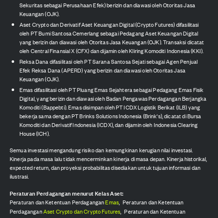
Sekuritas sebagai Perusahaan Efek) berizin dan diawasi oleh Otoritas Jasa
Keuangan (OJK).
Aset Crypto dan Derivatif Aset Keuangan Digital (Crypto Futures) difasilitasi
oleh PT Bumi Santosa Cemerlang sebagai Pedagang Aset Keuangan Digital
yang berizin dan diawasi oleh Otoritas Jasa Keuangan (OJK). Transaksi dicatat
oleh Central Finansial X (CFX) dan dijamin oleh Kliring Komoditi Indonesia (KKI).
Reksa Dana difasilitasi oleh PT Sarana Santosa Sejati sebagai Agen Penjual
Efek Reksa Dana (APERD) yang berizin dan diawasi oleh Otoritas Jasa
Keuangan (OJK).
Emas difasilitasi oleh PT Pluang Emas Sejahtera sebagai Pedagang Emas Fisik
Digital, yang berizin dan diawasi oleh Badan Pengawas Perdagangan Berjangka
Komoditi (Bappebti). Emas disimpan oleh PT ICDX Logistik Berikat (ILB) yang
bekerja sama dengan PT Brinks Solutions Indonesia (Brink's), dicatat di Bursa
Komoditi dan Derivatif Indonesia (ICDX), dan dijamin oleh Indonesia Clearing
House (ICH).
Semua investasi mengandung risiko dan kemungkinan kerugian nilai investasi.
Kinerja pada masa lalu tidak mencerminkan kinerja di masa depan. Kinerja historikal,
expected return, dan proyeksi probabilitas disediakan untuk tujuan informasi dan
ilustrasi.
Peraturan Perdagangan menurut Kelas Aset:
Peraturan dan Ketentuan Perdagangan
Emas
,
Peraturan dan Ketentuan
Perdagangan
Aset Crypto dan Crypto Futures
,
Peraturan dan Ketentuan