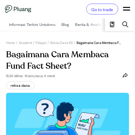
Go to trade
Informasi Terkini Untukmu
Blog
Berita & Analisis
Pelajari
Ka
Home
/
Akademi
/
Pelajari
/
Reksa Dana 101
/
Bagaimana Cara Membaca Fund Fact Sheet?
Bagaimana Cara Membaca
Fund Fact Sheet?
15.5K
dilihat
·
Waktu baca: 4 menit
reksa dana