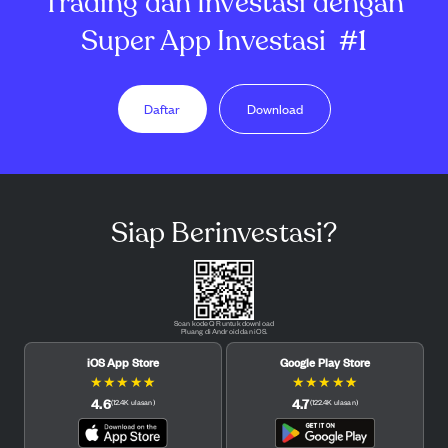
Trading dan Investasi dengan
Super App Investasi
#1
Daftar
Download
Siap Berinvestasi?
Scan kode QR untuk download
Pluang di Android dan iOS.
iOS App Store
Google Play Store
★
★
★
★
★
★
★
★
★
★
4.6
4.7
(
12.4K
ulasan
)
(
122.4K
ulasan
)