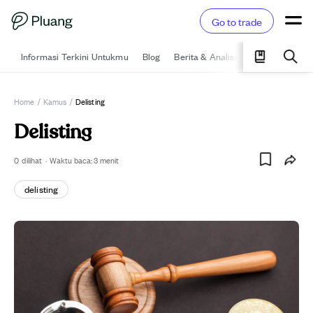
Go to trade
Informasi Terkini Untukmu
Blog
Berita & Analisis
Pelajari
Ka
Home
/
Kamus
/
Delisting
Delisting
0
dilihat
·
Waktu baca:
3
menit
delisting