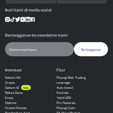
Ikuti kami di media sosial
Berlangganan ke newsletter kami
Berlangganan
Investasi
Fitur
Saham AS
Pluang Web Trading
Crypto
Leverage
Saham ID
Auto Invest
New
Reksa Dana
Pockets
Emas
Yield USD
Options
Pro Features
Crypto Futures
Pluang Cuan
Bandingkan Aset
24-Hour Market