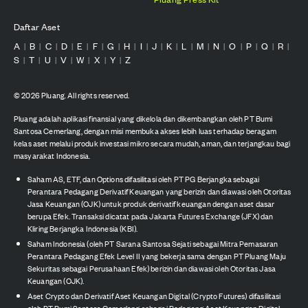
Daftar Aset
A
B
C
D
E
F
G
H
I
J
K
L
M
N
O
P
Q
R
|
|
|
|
|
|
|
|
|
|
|
|
|
|
|
|
|
|
S
T
U
V
W
X
Y
Z
|
|
|
|
|
|
|
©
2026
Pluang. All rights reserved.
Pluang adalah aplikasi finansial yang dikelola dan dikembangkan oleh PT Bumi
Santosa Cemerlang, dengan misi membuka akses lebih luas terhadap beragam
kelas aset melalui produk investasi mikro secara mudah, aman, dan terjangkau bagi
masyarakat Indonesia.
Saham AS, ETF, dan Options difasilitasi oleh PT PG Berjangka sebagai
Perantara Pedagang Derivatif Keuangan yang berizin dan diawasi oleh Otoritas
Jasa Keuangan (OJK) untuk produk derivatif keuangan dengan aset dasar
berupa Efek. Transaksi dicatat pada Jakarta Futures Exchange (JFX) dan
Kliring Berjangka Indonesia (KBI).
Saham Indonesia (oleh PT Sarana Santosa Sejati sebagai Mitra Pemasaran
Perantara Pedagang Efek Level II yang bekerja sama dengan PT Pluang Maju
Sekuritas sebagai Perusahaan Efek) berizin dan diawasi oleh Otoritas Jasa
Keuangan (OJK).
Aset Crypto dan Derivatif Aset Keuangan Digital (Crypto Futures) difasilitasi