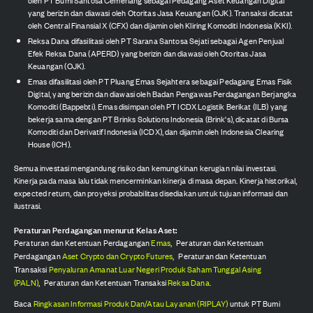
oleh PT Bumi Santosa Cemerlang sebagai Pedagang Aset Keuangan Digital
yang berizin dan diawasi oleh Otoritas Jasa Keuangan (OJK). Transaksi dicatat
oleh Central Finansial X (CFX) dan dijamin oleh Kliring Komoditi Indonesia (KKI).
Reksa Dana difasilitasi oleh PT Sarana Santosa Sejati sebagai Agen Penjual
Efek Reksa Dana (APERD) yang berizin dan diawasi oleh Otoritas Jasa
Keuangan (OJK).
Emas difasilitasi oleh PT Pluang Emas Sejahtera sebagai Pedagang Emas Fisik
Digital, yang berizin dan diawasi oleh Badan Pengawas Perdagangan Berjangka
Komoditi (Bappebti). Emas disimpan oleh PT ICDX Logistik Berikat (ILB) yang
bekerja sama dengan PT Brinks Solutions Indonesia (Brink's), dicatat di Bursa
Komoditi dan Derivatif Indonesia (ICDX), dan dijamin oleh Indonesia Clearing
House (ICH).
Semua investasi mengandung risiko dan kemungkinan kerugian nilai investasi.
Kinerja pada masa lalu tidak mencerminkan kinerja di masa depan. Kinerja historikal,
expected return, dan proyeksi probabilitas disediakan untuk tujuan informasi dan
ilustrasi.
Peraturan Perdagangan menurut Kelas Aset:
Peraturan dan Ketentuan Perdagangan
Emas
,
Peraturan dan Ketentuan
Perdagangan
Aset Crypto dan Crypto Futures
,
Peraturan dan Ketentuan
Transaksi
Penyaluran Amanat Luar Negeri Produk Saham Tunggal Asing
(PALN)
,
Peraturan dan Ketentuan Transaksi
Reksa Dana
.
Baca
Ringkasan Informasi Produk Dan/Atau Layanan (RIPLAY)
untuk PT Bumi