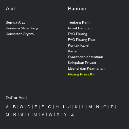
Alat
Bantuan
Semua Alat
Tentang Kami
Konversi Mata Uang
Pusat Bantuan
Konverter Crypto
FAQ Pluang
FAQ Pluang Plus
Kontak Kami
Karier
Syarat dan Ketentuan
Kebijakan Privasi
Lisensi dan Keamanan
Pluang Press Kit
Daftar Aset
A
|
B
|
C
|
D
|
E
|
F
|
G
|
H
|
I
|
J
|
K
|
L
|
M
|
N
|
O
|
P
|
Q
|
R
|
S
|
T
|
U
|
V
|
W
|
X
|
Y
|
Z
|