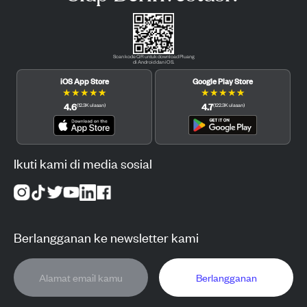
Scan kode QR untuk download Pluang
di Android dan iOS.
iOS App Store
Google Play Store
★
★
★
★
★
★
★
★
★
★
4.6
4.7
(
12.3K
ulasan
)
(
122.3K
ulasan
)
Ikuti kami di media sosial
Berlangganan ke newsletter kami
Berlangganan