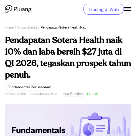
Trading di Web
Home
/
Umpan Berita
/
Pendapatan Sotera Health Naik 10% Dan Laba Bersih $27 Juta Di Q1 2026, Tegaskan Prospek Tahun Penuh.
Pendapatan Sotera Health naik
10% dan laba bersih $27 juta di
Q1 2026, tegaskan prospek tahun
penuh.
Fundamental Perusahaan
Lihat Sumber
05 Mei 2026
·
GlobeNewsWire
·
·
Bullish