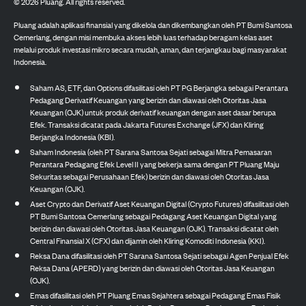
©
2026
Pluang. All rights reserved.
Pluang adalah aplikasi finansial yang dikelola dan dikembangkan oleh PT Bumi Santosa
Cemerlang, dengan misi membuka akses lebih luas terhadap beragam kelas aset
melalui produk investasi mikro secara mudah, aman, dan terjangkau bagi masyarakat
Indonesia.
Saham AS, ETF, dan Options difasilitasi oleh PT PG Berjangka sebagai Perantara
Pedagang Derivatif Keuangan yang berizin dan diawasi oleh Otoritas Jasa
Keuangan (OJK) untuk produk derivatif keuangan dengan aset dasar berupa
Efek. Transaksi dicatat pada Jakarta Futures Exchange (JFX) dan Kliring
Berjangka Indonesia (KBI).
Saham Indonesia (oleh PT Sarana Santosa Sejati sebagai Mitra Pemasaran
Perantara Pedagang Efek Level II yang bekerja sama dengan PT Pluang Maju
Sekuritas sebagai Perusahaan Efek) berizin dan diawasi oleh Otoritas Jasa
Keuangan (OJK).
Aset Crypto dan Derivatif Aset Keuangan Digital (Crypto Futures) difasilitasi oleh
PT Bumi Santosa Cemerlang sebagai Pedagang Aset Keuangan Digital yang
berizin dan diawasi oleh Otoritas Jasa Keuangan (OJK). Transaksi dicatat oleh
Central Finansial X (CFX) dan dijamin oleh Kliring Komoditi Indonesia (KKI).
Reksa Dana difasilitasi oleh PT Sarana Santosa Sejati sebagai Agen Penjual Efek
Reksa Dana (APERD) yang berizin dan diawasi oleh Otoritas Jasa Keuangan
(OJK).
Emas difasilitasi oleh PT Pluang Emas Sejahtera sebagai Pedagang Emas Fisik