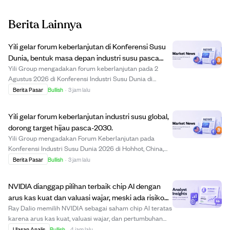
Berita Lainnya
Yili gelar forum keberlanjutan di Konferensi Susu
Dunia, bentuk masa depan industri susu pasca
2030.
Yili Group mengadakan forum keberlanjutan pada 2
Agustus 2026 di Konferensi Industri Susu Dunia di
Hohhot, China, yang dihadiri lebih dari 200 pemimpin
Berita Pasar
Bullish
·
3 jam lalu
global untuk membahas pengembangan berkelanjutan
peternakan susu setelah 2030. Acara ini menyoroti...
Yili gelar forum keberlanjutan industri susu global,
dorong target hijau pasca-2030.
Yili Group mengadakan Forum Keberlanjutan pada
Konferensi Industri Susu Dunia 2026 di Hohhot, China,
mengumpulkan lebih dari 200 pemimpin internasional
Berita Pasar
Bullish
·
3 jam lalu
untuk mendorong pengembangan berkelanjutan sektor
susu pasca-2030. Acara ini menyoroti kepemimpina...
NVIDIA dianggap pilihan terbaik chip AI dengan
arus kas kuat dan valuasi wajar, meski ada risiko
persaingan.
Ray Dalio memilih NVIDIA sebagai saham chip AI teratas
karena arus kas kuat, valuasi wajar, dan pertumbuhan
infrastruktur AI yang tahan lama. NVIDIA melaporkan
Ulasan Analis
Bullish
·
4 jam lalu