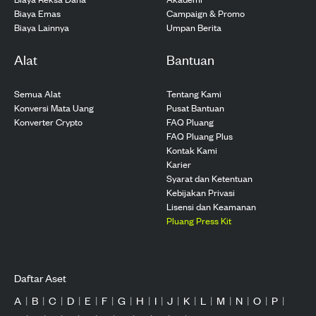
Biaya Emas
Campaign & Promo
Biaya Lainnya
Umpan Berita
Alat
Bantuan
Semua Alat
Tentang Kami
Konversi Mata Uang
Pusat Bantuan
Konverter Crypto
FAQ Pluang
FAQ Pluang Plus
Kontak Kami
Karier
Syarat dan Ketentuan
Kebijakan Privasi
Lisensi dan Keamanan
Pluang Press Kit
Daftar Aset
A
|
B
|
C
|
D
|
E
|
F
|
G
|
H
|
I
|
J
|
K
|
L
|
M
|
N
|
O
|
P
|