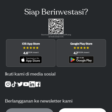
Siap Berinvestasi?
Scan kode QR untuk download Pluang
di Android dan iOS.
iOS App Store
Google Play Store
★
★
★
★
★
★
★
★
★
★
4.6
4.7
(
12.3K
ulasan
)
(
122.3K
ulasan
)
Ikuti kami di media sosial
Berlangganan ke newsletter kami