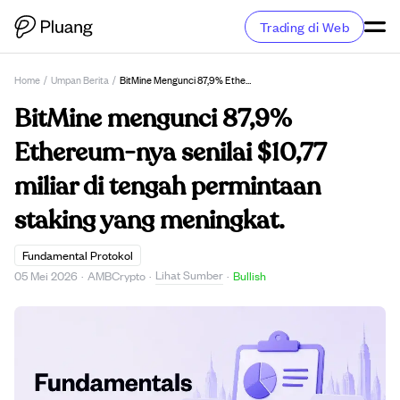
Trading di Web
Home
/
Umpan Berita
/
BitMine Mengunci 87,9% Ethereum-Nya Senilai $10,77 Miliar Di Tengah Permintaan Staking Yang Meningkat.
BitMine mengunci 87,9%
Ethereum-nya senilai $10,77
miliar di tengah permintaan
staking yang meningkat.
Fundamental Protokol
Lihat Sumber
05 Mei 2026
·
AMBCrypto
·
·
Bullish