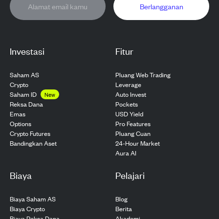
Berlangganan
Investasi
Fitur
Saham AS
Pluang Web Trading
Crypto
Leverage
Saham ID
Auto Invest
New
Pockets
Reksa Dana
USD Yield
Emas
Pro Features
Options
Pluang Cuan
Crypto Futures
24-Hour Market
Bandingkan Aset
Aura AI
Biaya
Pelajari
Biaya Saham AS
Blog
Biaya Crypto
Berita
Biaya Reksa Dana
Akademi