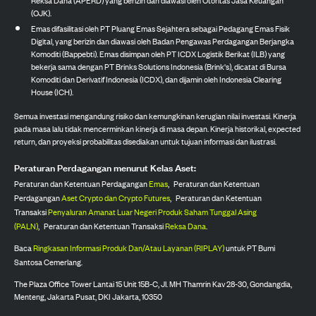
(OJK).
Emas difasilitasi oleh PT Pluang Emas Sejahtera sebagai Pedagang Emas Fisik
Digital, yang berizin dan diawasi oleh Badan Pengawas Perdagangan Berjangka
Komoditi (Bappebti). Emas disimpan oleh PT ICDX Logistik Berikat (ILB) yang
bekerja sama dengan PT Brinks Solutions Indonesia (Brink's), dicatat di Bursa
Komoditi dan Derivatif Indonesia (ICDX), dan dijamin oleh Indonesia Clearing
House (ICH).
Semua investasi mengandung risiko dan kemungkinan kerugian nilai investasi. Kinerja
pada masa lalu tidak mencerminkan kinerja di masa depan. Kinerja historikal, expected
return, dan proyeksi probabilitas disediakan untuk tujuan informasi dan ilustrasi.
Peraturan Perdagangan menurut Kelas Aset:
Peraturan dan Ketentuan Perdagangan
Emas
,
Peraturan dan Ketentuan
Perdagangan
Aset Crypto dan Crypto Futures
,
Peraturan dan Ketentuan
Transaksi
Penyaluran Amanat Luar Negeri Produk Saham Tunggal Asing
(PALN)
,
Peraturan dan Ketentuan Transaksi
Reksa Dana
.
Baca
Ringkasan Informasi Produk Dan/Atau Layanan (RIPLAY)
untuk PT Bumi
Santosa Cemerlang.
The Plaza Office Tower Lantai 15 Unit 15B-C, Jl. MH Thamrin Kav 28-30, Gondangdia,
Menteng, Jakarta Pusat, DKI Jakarta, 10350