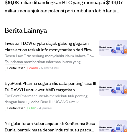
$16,98 miliar dibandingkan BTC yang mencapai $149,07
miliar, menunjukkan potensi pertumbuhan lebih lanjut.
Berita Lainnya
Investor FLOW crypto diajak gabung gugatan
class action terkait info menyesatkan dari Flow
Foundation
Rosen Law Firm sedang menyelidiki klaim bahwa Flow
Foundation memberikan informasi bisnis yang
menyesatkan kepada investor cryptocurrency FLOW.
Berita Pasar
Bearish
·
59 menit lalu
Investor yang membeli FLOW sebelum atau pada 27
Desember 2025 dan masih memegangnya hingga 29
EyePoint Pharma segera rilis data penting Fase III
Desember 202...
DURAVYU untuk wet AMD, targetkan
pengurangan frekuensi injeksi 2026
EyePoint Pharmaceuticals mendekati titik penting
dengan hasil uji coba Fase III LUGANO untuk
pengobatan DURAVYU pada wet age-related macular
Berita Pasar
Bullish
·
4 jam lalu
degeneration (AMD) yang dijadwalkan keluar Agustus
2026. Uji coba ini menekankan dosis berulang setiap
Yili gelar forum keberlanjutan di Konferensi Susu
enam b...
Dunia, bentuk masa depan industri susu pasca