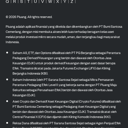
Q
|
R
|
S
|
T
|
U
|
V
|
W
|
X
|
Y
|
Z
|
©
2026
Pluang. All rights reserved.
Pluang adalah aplikasi finansial yang dikelola dan dikembangkan oleh PT Bumi Santosa
Cemerlang, dengan misi membuka akses lebih luas terhadap beragam kelas aset
melalui produk investasi mikro secara mudah, aman, dan terjangkau bagi masyarakat
Indonesia.
Saham AS, ETF, dan Options difasilitasi oleh PT PG Berjangka sebagai Perantara
Pedagang Derivatif Keuangan yang berizin dan diawasi oleh Otoritas Jasa
Keuangan (OJK) untuk produk derivatif keuangan dengan aset dasar berupa
Efek. Transaksi dicatat pada Jakarta Futures Exchange (JFX) dan Kliring
Berjangka Indonesia (KBI).
Saham Indonesia (oleh PT Sarana Santosa Sejati sebagai Mitra Pemasaran
Perantara Pedagang Efek Level II yang bekerja sama dengan PT Pluang Maju
Sekuritas sebagai Perusahaan Efek) berizin dan diawasi oleh Otoritas Jasa
Keuangan (OJK).
Aset Crypto dan Derivatif Aset Keuangan Digital (Crypto Futures) difasilitasi oleh
PT Bumi Santosa Cemerlang sebagai Pedagang Aset Keuangan Digital yang
berizin dan diawasi oleh Otoritas Jasa Keuangan (OJK). Transaksi dicatat oleh
Central Finansial X (CFX) dan dijamin oleh Kliring Komoditi Indonesia (KKI).
Reksa Dana difasilitasi oleh PT Sarana Santosa Sejati sebagai Agen Penjual Efek
Reksa Dana (APERD) yang berizin dan diawasi oleh Otoritas Jasa Keuangan