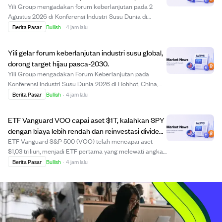
2030.
Yili Group mengadakan forum keberlanjutan pada 2
Agustus 2026 di Konferensi Industri Susu Dunia di
Hohhot, China, yang dihadiri lebih dari 200 pemimpin
Berita Pasar
Bullish
·
4 jam lalu
global untuk membahas pengembangan berkelanjutan
peternakan susu setelah 2030. Acara ini menyoroti...
Yili gelar forum keberlanjutan industri susu global,
dorong target hijau pasca-2030.
Yili Group mengadakan Forum Keberlanjutan pada
Konferensi Industri Susu Dunia 2026 di Hohhot, China,
mengumpulkan lebih dari 200 pemimpin internasional
Berita Pasar
Bullish
·
4 jam lalu
untuk mendorong pengembangan berkelanjutan sektor
susu pasca-2030. Acara ini menyoroti kepemimpina...
ETF Vanguard VOO capai aset $1T, kalahkan SPY
dengan biaya lebih rendah dan reinvestasi dividen
lebih baik.
ETF Vanguard S&P 500 (VOO) telah mencapai aset
$1,03 triliun, menjadi ETF pertama yang melewati angka
triliun dolar dengan biaya hanya 0,03%, jauh lebih rendah
Berita Pasar
Bullish
·
4 jam lalu
dibanding SPDR S&P 500 ETF Trust (SPY) yang
membebankan biaya 0,0945%. SPY, ETF paling ban...