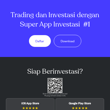
Trading dan Investasi dengan
Super App Investasi
#1
Daftar
Download
Siap Berinvestasi?
Scan kode QR untuk download
Pluang di Android dan iOS.
iOS App Store
Google Play Store
★
★
★
★
★
★
★
★
★
★