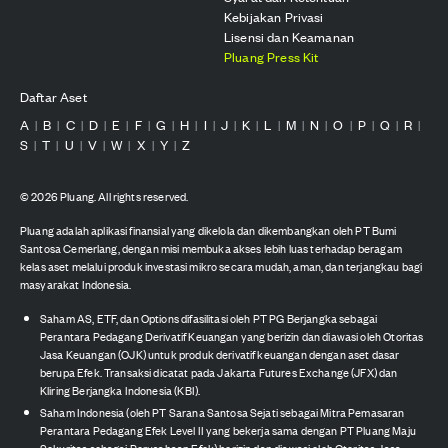
Kebijakan Privasi
Lisensi dan Keamanan
Pluang Press Kit
Daftar Aset
A
B
C
D
E
F
G
H
I
J
K
L
M
N
O
P
Q
R
|
|
|
|
|
|
|
|
|
|
|
|
|
|
|
|
|
|
S
T
U
V
W
X
Y
Z
|
|
|
|
|
|
|
©
2026
Pluang. All rights reserved.
Pluang adalah aplikasi finansial yang dikelola dan dikembangkan oleh PT Bumi
Santosa Cemerlang, dengan misi membuka akses lebih luas terhadap beragam
kelas aset melalui produk investasi mikro secara mudah, aman, dan terjangkau bagi
masyarakat Indonesia.
Saham AS, ETF, dan Options difasilitasi oleh PT PG Berjangka sebagai
Perantara Pedagang Derivatif Keuangan yang berizin dan diawasi oleh Otoritas
Jasa Keuangan (OJK) untuk produk derivatif keuangan dengan aset dasar
berupa Efek. Transaksi dicatat pada Jakarta Futures Exchange (JFX) dan
Kliring Berjangka Indonesia (KBI).
Saham Indonesia (oleh PT Sarana Santosa Sejati sebagai Mitra Pemasaran
Perantara Pedagang Efek Level II yang bekerja sama dengan PT Pluang Maju
Sekuritas sebagai Perusahaan Efek) berizin dan diawasi oleh Otoritas Jasa