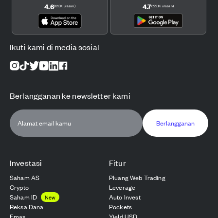
4.6
4.7
(
12.3K
ulasan
)
(
122.1K
ulasan
)
Ikuti kami di media sosial
Berlangganan ke newsletter kami
Berlangganan
Investasi
Fitur
Saham AS
Pluang Web Trading
Crypto
Leverage
Saham ID
Auto Invest
New
Reksa Dana
Pockets
Emas
Yield USD