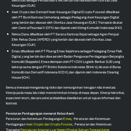
Keuangan (OJK).
Aset Crypto dan Derivatif Aset Keuangan Digital (Crypto Futures) difasilitasi
oleh PT Bumi Santosa Cemerlang sebagai Pedagang Aset Keuangan Digital
yang berizin dan diawasi oleh Otoritas Jasa Keuangan (OJK). Transaksi dicatat
oleh Central Finansial X (CFX) dan dijamin oleh Kliring Komoditi Indonesia (KKI).
Reksa Dana difasilitasi oleh PT Sarana Santosa Sejati sebagai Agen Penjual
Efek Reksa Dana (APERD) yang berizin dan diawasi oleh Otoritas Jasa
Keuangan (OJK).
Emas difasilitasi oleh PT Pluang Emas Sejahtera sebagai Pedagang Emas Fisik
Digital, yang berizin dan diawasi oleh Badan Pengawas Perdagangan Berjangka
Komoditi (Bappebti). Emas disimpan oleh PT ICDX Logistik Berikat (ILB) yang
bekerja sama dengan PT Brinks Solutions Indonesia (Brink's), dicatat di Bursa
Komoditi dan Derivatif Indonesia (ICDX), dan dijamin oleh Indonesia Clearing
House (ICH).
Semua investasi mengandung risiko dan kemungkinan kerugian nilai investasi.
Kinerja pada masa lalu tidak mencerminkan kinerja di masa depan. Kinerja historikal,
expected return, dan proyeksi probabilitas disediakan untuk tujuan informasi dan
ilustrasi.
Peraturan Perdagangan menurut Kelas Aset:
Peraturan dan Ketentuan Perdagangan
Emas
,
Peraturan dan Ketentuan
Perdagangan
Aset Crypto dan Crypto Futures
,
Peraturan dan Ketentuan
Transaksi
Penyaluran Amanat Luar Negeri Produk Saham Tunggal Asing