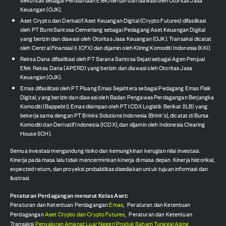
Keuangan (OJK).
Aset Crypto dan Derivatif Aset Keuangan Digital (Crypto Futures) difasilitasi
oleh PT Bumi Santosa Cemerlang sebagai Pedagang Aset Keuangan Digital
yang berizin dan diawasi oleh Otoritas Jasa Keuangan (OJK). Transaksi dicatat
oleh Central Finansial X (CFX) dan dijamin oleh Kliring Komoditi Indonesia (KKI).
Reksa Dana difasilitasi oleh PT Sarana Santosa Sejati sebagai Agen Penjual
Efek Reksa Dana (APERD) yang berizin dan diawasi oleh Otoritas Jasa
Keuangan (OJK).
Emas difasilitasi oleh PT Pluang Emas Sejahtera sebagai Pedagang Emas Fisik
Digital, yang berizin dan diawasi oleh Badan Pengawas Perdagangan Berjangka
Komoditi (Bappebti). Emas disimpan oleh PT ICDX Logistik Berikat (ILB) yang
bekerja sama dengan PT Brinks Solutions Indonesia (Brink's), dicatat di Bursa
Komoditi dan Derivatif Indonesia (ICDX), dan dijamin oleh Indonesia Clearing
House (ICH).
Semua investasi mengandung risiko dan kemungkinan kerugian nilai investasi.
Kinerja pada masa lalu tidak mencerminkan kinerja di masa depan. Kinerja historikal,
expected return, dan proyeksi probabilitas disediakan untuk tujuan informasi dan
ilustrasi.
Peraturan Perdagangan menurut Kelas Aset:
Peraturan dan Ketentuan Perdagangan
Emas
,
Peraturan dan Ketentuan
Perdagangan
Aset Crypto dan Crypto Futures
,
Peraturan dan Ketentuan
Transaksi
Penyaluran Amanat Luar Negeri Produk Saham Tunggal Asing