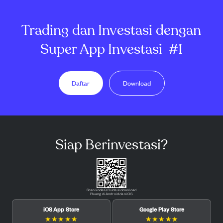
Trading dan Investasi dengan
Super App Investasi
#1
Daftar
Download
Siap Berinvestasi?
Scan kode QR untuk download
Pluang di Android dan iOS.
iOS App Store
Google Play Store
★
★
★
★
★
★
★
★
★
★