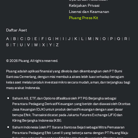
Kebijakan Privasi
Lisensi dan Keamanan
Pluang Press Kit
Daftar Aset
A
B
C
D
E
F
G
H
I
J
K
L
M
N
O
P
Q
R
|
|
|
|
|
|
|
|
|
|
|
|
|
|
|
|
|
|
S
T
U
V
W
X
Y
Z
|
|
|
|
|
|
|
©
2026
Pluang. All rights reserved.
Pluang adalah aplikasi finansial yang dikelola dan dikembangkan oleh PT Bumi
Santosa Cemerlang, dengan misi membuka akses lebih luas terhadap beragam
kelas aset melalui produk investasi mikro secara mudah, aman, dan terjangkau bagi
masyarakat Indonesia.
Saham AS, ETF, dan Options difasilitasi oleh PT PG Berjangka sebagai
Perantara Pedagang Derivatif Keuangan yang berizin dan diawasi oleh Otoritas
Jasa Keuangan (OJK) untuk produk derivatif keuangan dengan aset dasar
berupa Efek. Transaksi dicatat pada Jakarta Futures Exchange (JFX) dan
Kliring Berjangka Indonesia (KBI).
Saham Indonesia (oleh PT Sarana Santosa Sejati sebagai Mitra Pemasaran
Perantara Pedagang Efek Level II yang bekerja sama dengan PT Pluang Maju
Sekuritas sebagai Perusahaan Efek) berizin dan diawasi oleh Otoritas Jasa