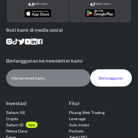
4.6
4.7
(
12.3K
ulasan
)
(
122.3K
ulasan
)
Ikuti kami di media sosial
Berlangganan ke newsletter kami
Berlangganan
Investasi
Fitur
Saham AS
Pluang Web Trading
Crypto
Leverage
Saham ID
Auto Invest
New
Reksa Dana
Pockets
Emas
Yield USD