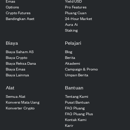
Emas
Yield USD
Options
Pro Features
Crypto Futures
Pluang Cuan
Bandingkan Aset
24-Hour Market
Aura Ai
Staking
Biaya
Pelajari
Biaya Saham AS
Blog
Biaya Crypto
Berita
Biaya Reksa Dana
Akademi
Biaya Emas
Campaign & Promo
Biaya Lainnya
Umpan Berita
Alat
Bantuan
Semua Alat
Tentang Kami
Konversi Mata Uang
Pusat Bantuan
Konverter Crypto
FAQ Pluang
FAQ Pluang Plus
Kontak Kami
Karir