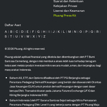
Syarat dan Ketentuan
Kebijakan Privasi
Lisensi dan Keamanan
Pluang Press Kit
Daftar Aset
A
B
C
D
E
F
G
H
I
J
K
L
M
N
O
P
Q
R
|
|
|
|
|
|
|
|
|
|
|
|
|
|
|
|
|
|
S
T
U
V
W
X
Y
Z
|
|
|
|
|
|
|
©
2026
Pluang. All rights reserved.
Pluang adalah aplikasi finansial yang dikelola dan dikembangkan oleh PT Bumi
Santosa Cemerlang, dengan misi membuka akses lebih luas terhadap beragam
kelas aset melalui produk investasi mikro secara mudah, aman, dan terjangkau bagi
masyarakat Indonesia.
Saham AS, ETF, dan Options difasilitasi oleh PT PG Berjangka sebagai
Perantara Pedagang Derivatif Keuangan yang berizin dan diawasi oleh Otoritas
Jasa Keuangan (OJK) untuk produk derivatif keuangan dengan aset dasar
berupa Efek. Transaksi dicatat pada Jakarta Futures Exchange (JFX) dan
Kliring Berjangka Indonesia (KBI).
Saham Indonesia (oleh PT Sarana Santosa Sejati sebagai Mitra Pemasaran
Perantara Pedagang Efek Level II yang bekerja sama dengan PT Pluang Maju