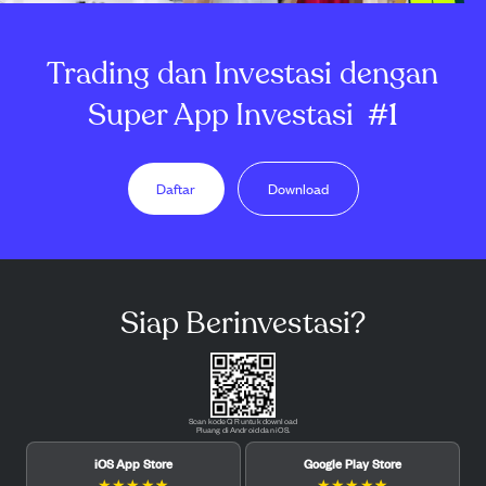
Trading dan Investasi dengan
Super App Investasi
#1
Daftar
Download
Siap Berinvestasi?
Scan kode QR untuk download
Pluang di Android dan iOS.
iOS App Store
Google Play Store
★
★
★
★
★
★
★
★
★
★