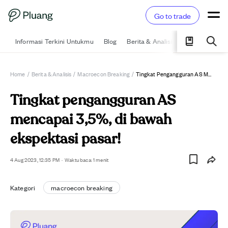
Go to trade
Informasi Terkini Untukmu
Blog
Berita & Analisis
Pelajari
Ka
Home
/
Berita & Analisis
/
Macroecon Breaking
/
Tingkat Pengangguran AS Mencapai 3,5%, Di Bawah Ekspektasi Pasar!
Tingkat pengangguran AS
mencapai 3,5%, di bawah
ekspektasi pasar!
4 Aug 2023, 12:35 PM
·
Waktu baca: 1 menit
Kategori
macroecon breaking