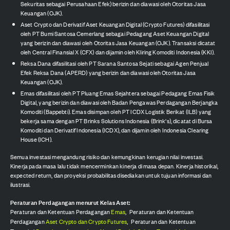
Sekuritas sebagai Perusahaan Efek) berizin dan diawasi oleh Otoritas Jasa
Keuangan (OJK).
Aset Crypto dan Derivatif Aset Keuangan Digital (Crypto Futures) difasilitasi
oleh PT Bumi Santosa Cemerlang sebagai Pedagang Aset Keuangan Digital
yang berizin dan diawasi oleh Otoritas Jasa Keuangan (OJK). Transaksi dicatat
oleh Central Finansial X (CFX) dan dijamin oleh Kliring Komoditi Indonesia (KKI).
Reksa Dana difasilitasi oleh PT Sarana Santosa Sejati sebagai Agen Penjual
Efek Reksa Dana (APERD) yang berizin dan diawasi oleh Otoritas Jasa
Keuangan (OJK).
Emas difasilitasi oleh PT Pluang Emas Sejahtera sebagai Pedagang Emas Fisik
Digital, yang berizin dan diawasi oleh Badan Pengawas Perdagangan Berjangka
Komoditi (Bappebti). Emas disimpan oleh PT ICDX Logistik Berikat (ILB) yang
bekerja sama dengan PT Brinks Solutions Indonesia (Brink's), dicatat di Bursa
Komoditi dan Derivatif Indonesia (ICDX), dan dijamin oleh Indonesia Clearing
House (ICH).
Semua investasi mengandung risiko dan kemungkinan kerugian nilai investasi.
Kinerja pada masa lalu tidak mencerminkan kinerja di masa depan. Kinerja historikal,
expected return, dan proyeksi probabilitas disediakan untuk tujuan informasi dan
ilustrasi.
Peraturan Perdagangan menurut Kelas Aset:
Peraturan dan Ketentuan Perdagangan
Emas
,
Peraturan dan Ketentuan
Perdagangan
Aset Crypto dan Crypto Futures
,
Peraturan dan Ketentuan