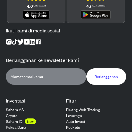
4.6
4.7
(
12.3K
ulasan
)
(
122.1K
ulasan
)
Ikuti kami di media sosial
Berlangganan ke newsletter kami
Berlangganan
Investasi
Fitur
Saham AS
Pluang Web Trading
Crypto
Leverage
Saham ID
Auto Invest
New
Reksa Dana
Pockets