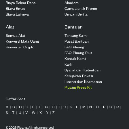
Biaya Reksa Dana
Akademi
Biaya Emas
Campaign & Promo
Biaya Lainnya
Umpan Berita
Alat
Bantuan
Semua Alat
Tentang Kami
Konversi Mata Uang
Pusat Bantuan
Konverter Crypto
FAQ Pluang
FAQ Pluang Plus
Kontak Kami
Karir
Syarat dan Ketentuan
Kebijakan Privasi
Lisensi dan Keamanan
Pluang Press Kit
Daftar Aset
A
B
C
D
E
F
G
H
I
J
K
L
M
N
O
P
Q
R
|
|
|
|
|
|
|
|
|
|
|
|
|
|
|
|
|
|
S
T
U
V
W
X
Y
Z
|
|
|
|
|
|
|
©
2026
Pluang. All rights reserved.