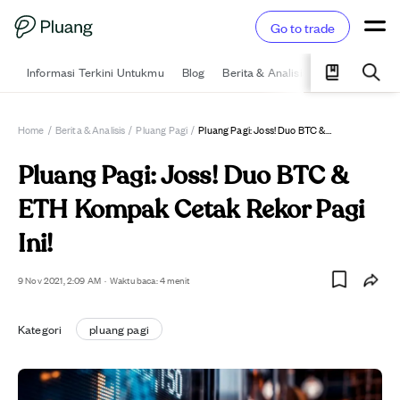
Go to trade
Informasi Terkini Untukmu
Blog
Berita & Analisis
Pelajari
Ka
Home
/
Berita & Analisis
/
Pluang Pagi
/
Pluang Pagi: Joss! Duo BTC & ETH Kompak Cetak Rekor Pagi Ini!
Pluang Pagi: Joss! Duo BTC &
ETH Kompak Cetak Rekor Pagi
Ini!
9 Nov 2021, 2:09 AM
·
Waktu baca: 4 menit
Kategori
pluang pagi