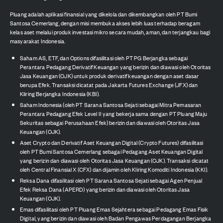
Pluang adalah aplikasi finansial yang dikelola dan dikembangkan oleh PT Bumi
Santosa Cemerlang, dengan misi membuka akses lebih luas terhadap beragam
kelas aset melalui produk investasi mikro secara mudah, aman, dan terjangkau bagi
masyarakat Indonesia.
Saham AS, ETF, dan Options difasilitasi oleh PT PG Berjangka sebagai
Perantara Pedagang Derivatif Keuangan yang berizin dan diawasi oleh Otoritas
Jasa Keuangan (OJK) untuk produk derivatif keuangan dengan aset dasar
berupa Efek. Transaksi dicatat pada Jakarta Futures Exchange (JFX) dan
Kliring Berjangka Indonesia (KBI).
Saham Indonesia (oleh PT Sarana Santosa Sejati sebagai Mitra Pemasaran
Perantara Pedagang Efek Level II yang bekerja sama dengan PT Pluang Maju
Sekuritas sebagai Perusahaan Efek) berizin dan diawasi oleh Otoritas Jasa
Keuangan (OJK).
Aset Crypto dan Derivatif Aset Keuangan Digital (Crypto Futures) difasilitasi
oleh PT Bumi Santosa Cemerlang sebagai Pedagang Aset Keuangan Digital
yang berizin dan diawasi oleh Otoritas Jasa Keuangan (OJK). Transaksi dicatat
oleh Central Finansial X (CFX) dan dijamin oleh Kliring Komoditi Indonesia (KKI).
Reksa Dana difasilitasi oleh PT Sarana Santosa Sejati sebagai Agen Penjual
Efek Reksa Dana (APERD) yang berizin dan diawasi oleh Otoritas Jasa
Keuangan (OJK).
Emas difasilitasi oleh PT Pluang Emas Sejahtera sebagai Pedagang Emas Fisik
Digital, yang berizin dan diawasi oleh Badan Pengawas Perdagangan Berjangka