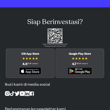
Siap Berinvestasi?
Scan kode QR untuk download
Pluang di Android dan iOS.
iOS App Store
Google Play Store
★
★
★
★
★
★
★
★
★
★
4.6
4.7
(
12.3K
ulasan
)
(
122.1K
ulasan
)
Ikuti kami di media sosial
Berlangganan ke newsletter kami