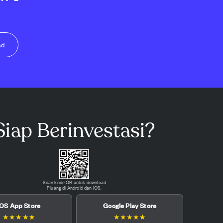
ad
Siap Berinvestasi?
Scan kode QR untuk download
Pluang di Android dan iOS.
iOS App Store
Google Play Store
★
★
★
★
★
★
★
★
★
★