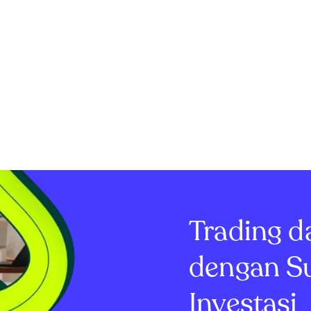
Trading d
dengan S
Investasi