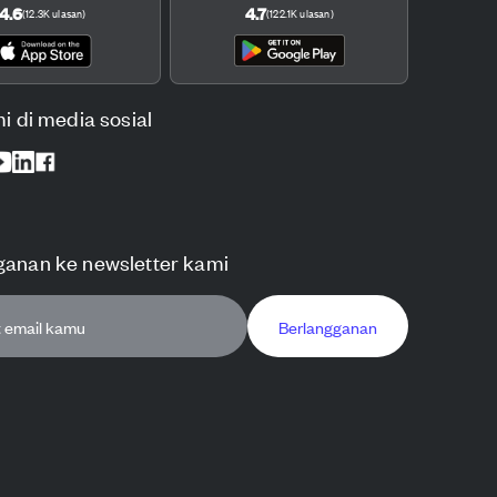
4.6
4.7
(
12.3K
ulasan
)
(
122.1K
ulasan
)
mi di media sosial
ganan ke newsletter kami
Berlangganan