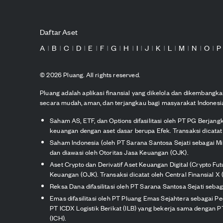
Daftar Aset
A
B
C
D
E
F
G
H
I
J
K
L
M
N
O
P
|
|
|
|
|
|
|
|
|
|
|
|
|
|
|
©
2026
Pluang. All rights reserved.
Pluang adalah aplikasi finansial yang dikelola dan dikembang
secara mudah, aman, dan terjangkau bagi masyarakat Indonesi
Saham AS, ETF, dan Options difasilitasi oleh PT PG Berjang
keuangan dengan aset dasar berupa Efek. Transaksi dicatat 
Saham Indonesia (oleh PT Sarana Santosa Sejati sebagai M
dan diawasi oleh Otoritas Jasa Keuangan (OJK).
Aset Crypto dan Derivatif Aset Keuangan Digital (Crypto Fu
Keuangan (OJK). Transaksi dicatat oleh Central Finansial X (
Reksa Dana difasilitasi oleh PT Sarana Santosa Sejati seb
Emas difasilitasi oleh PT Pluang Emas Sejahtera sebagai P
PT ICDX Logistik Berikat (ILB) yang bekerja sama dengan PT 
(ICH).