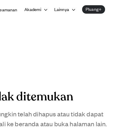
Pluang+
Akademi
Lainnya
eamanan
dak ditemukan
gkin telah dihapus atau tidak dapat
li ke beranda atau buka halaman lain.