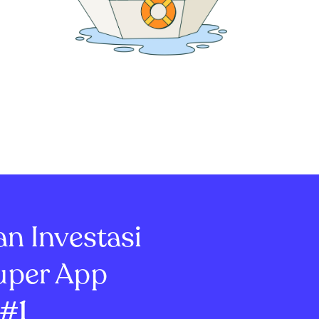
an Investasi
uper App
#1