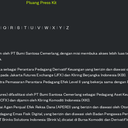
Pluang Press Kit
Q
R
S
T
U
V
W
X
Y
Z
|
|
|
|
|
|
|
|
|
|
kan oleh PT Bumi Santosa Cemerlang, dengan misi membuka akses lebih luas t
a.
ka sebagai Perantara Pedagang Derivatif Keuangan yang berizin dan diawasi 
pada Jakarta Futures Exchange (JFX) dan Kliring Berjangka Indonesia (KBI).
itra Pemasaran Perantara Pedagang Efek Level II yang bekerja sama dengan 
tures) difasilitasi oleh PT Bumi Santosa Cemerlang sebagai Pedagang Aset Keu
CFX) dan dijamin oleh Kliring Komoditi Indonesia (KKI).
agai Agen Penjual Efek Reksa Dana (APERD) yang berizin dan diawasi oleh Oto
edagang Emas Fisik Digital, yang berizin dan diawasi oleh Badan Pengawas P
Brinks Solutions Indonesia (Brink's), dicatat di Bursa Komoditi dan Derivatif