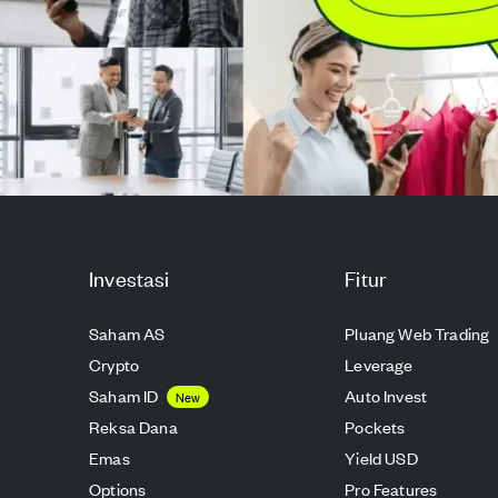
Investasi
Fitur
Saham AS
Pluang Web Trading
Crypto
Leverage
Saham ID
Auto Invest
New
Reksa Dana
Pockets
Emas
Yield USD
Options
Pro Features