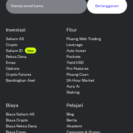
Berlangganan
Investasi
Fitur
Saham AS
Pluang Web Trading
Crypto
Leverage
Saham ID
Auto Invest
New
Reksa Dana
Pockets
Emas
Yield USD
Options
Pro Features
Crypto Futures
Pluang Cuan
Bandingkan Aset
24-Hour Market
Aura Ai
Staking
Biaya
Pelajari
Biaya Saham AS
Blog
Biaya Crypto
Berita
Biaya Reksa Dana
Akademi
Biaya Emas
Campaign & Promo