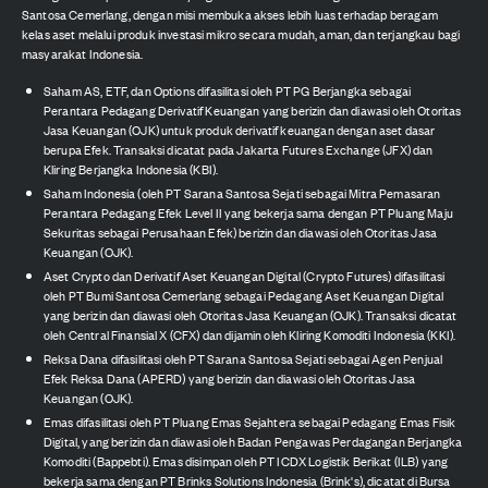
Santosa Cemerlang, dengan misi membuka akses lebih luas terhadap beragam
kelas aset melalui produk investasi mikro secara mudah, aman, dan terjangkau bagi
masyarakat Indonesia.
Saham AS, ETF, dan Options difasilitasi oleh PT PG Berjangka sebagai
Perantara Pedagang Derivatif Keuangan yang berizin dan diawasi oleh Otoritas
Jasa Keuangan (OJK) untuk produk derivatif keuangan dengan aset dasar
berupa Efek. Transaksi dicatat pada Jakarta Futures Exchange (JFX) dan
Kliring Berjangka Indonesia (KBI).
Saham Indonesia (oleh PT Sarana Santosa Sejati sebagai Mitra Pemasaran
Perantara Pedagang Efek Level II yang bekerja sama dengan PT Pluang Maju
Sekuritas sebagai Perusahaan Efek) berizin dan diawasi oleh Otoritas Jasa
Keuangan (OJK).
Aset Crypto dan Derivatif Aset Keuangan Digital (Crypto Futures) difasilitasi
oleh PT Bumi Santosa Cemerlang sebagai Pedagang Aset Keuangan Digital
yang berizin dan diawasi oleh Otoritas Jasa Keuangan (OJK). Transaksi dicatat
oleh Central Finansial X (CFX) dan dijamin oleh Kliring Komoditi Indonesia (KKI).
Reksa Dana difasilitasi oleh PT Sarana Santosa Sejati sebagai Agen Penjual
Efek Reksa Dana (APERD) yang berizin dan diawasi oleh Otoritas Jasa
Keuangan (OJK).
Emas difasilitasi oleh PT Pluang Emas Sejahtera sebagai Pedagang Emas Fisik
Digital, yang berizin dan diawasi oleh Badan Pengawas Perdagangan Berjangka
Komoditi (Bappebti). Emas disimpan oleh PT ICDX Logistik Berikat (ILB) yang
bekerja sama dengan PT Brinks Solutions Indonesia (Brink's), dicatat di Bursa