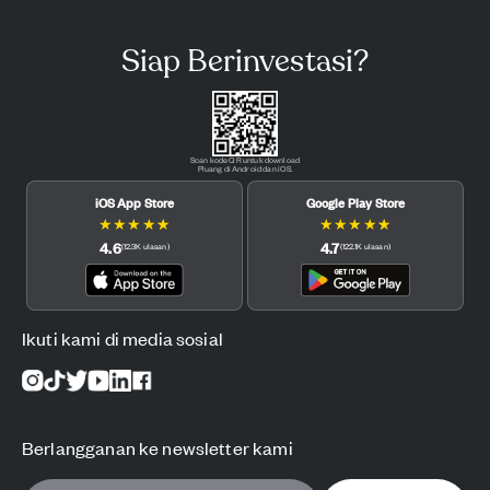
Siap Berinvestasi?
Scan kode QR untuk download
Pluang di Android dan iOS.
iOS App Store
Google Play Store
★
★
★
★
★
★
★
★
★
★
4.6
4.7
(
12.3K
ulasan
)
(
122.1K
ulasan
)
Ikuti kami di media sosial
Berlangganan ke newsletter kami