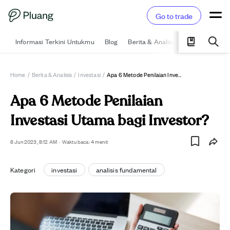
Go to trade
Informasi Terkini Untukmu
Blog
Berita & Analisis
Pelajari
Ka
Home
/
Berita & Analisis
/
Investasi
/
Apa 6 Metode Penilaian Investasi Utama Bagi Investor?
Apa 6 Metode Penilaian
Investasi Utama bagi Investor?
8 Jun 2023, 8:12 AM
·
Waktu baca: 4 menit
Kategori
investasi
analisis fundamental