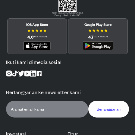
Scan kode QR untuk download
Pluang di Android dan iOS.
iOS App Store
Google Play Store
★
★
★
★
★
★
★
★
★
★
4.6
4.7
(
12.3K
ulasan
)
(
122.1K
ulasan
)
Ikuti kami di media sosial
Berlangganan ke newsletter kami
Berlangganan
Investasi
Fitur