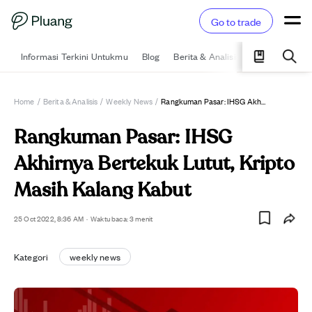
Go to trade
Informasi Terkini Untukmu
Blog
Berita & Analisis
Pelajari
Ka
Home
/
Berita & Analisis
/
Weekly News
/
Rangkuman Pasar: IHSG Akhirnya Bertekuk Lutut, Kripto Masih Kalang Kabut
Rangkuman Pasar: IHSG
Akhirnya Bertekuk Lutut, Kripto
Masih Kalang Kabut
25 Oct 2022, 8:36 AM
·
Waktu baca: 3 menit
Kategori
weekly news