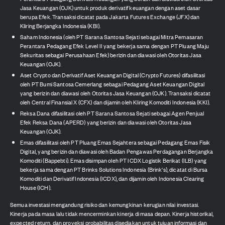
Jasa Keuangan (OJK) untuk produk derivatif keuangan dengan aset dasar
berupa Efek. Transaksi dicatat pada Jakarta Futures Exchange (JFX) dan
Kliring Berjangka Indonesia (KBI).
Saham Indonesia (oleh PT Sarana Santosa Sejati sebagai Mitra Pemasaran
Perantara Pedagang Efek Level II yang bekerja sama dengan PT Pluang Maju
Sekuritas sebagai Perusahaan Efek) berizin dan diawasi oleh Otoritas Jasa
Keuangan (OJK).
Aset Crypto dan Derivatif Aset Keuangan Digital (Crypto Futures) difasilitasi
oleh PT Bumi Santosa Cemerlang sebagai Pedagang Aset Keuangan Digital
yang berizin dan diawasi oleh Otoritas Jasa Keuangan (OJK). Transaksi dicatat
oleh Central Finansial X (CFX) dan dijamin oleh Kliring Komoditi Indonesia (KKI).
Reksa Dana difasilitasi oleh PT Sarana Santosa Sejati sebagai Agen Penjual
Efek Reksa Dana (APERD) yang berizin dan diawasi oleh Otoritas Jasa
Keuangan (OJK).
Emas difasilitasi oleh PT Pluang Emas Sejahtera sebagai Pedagang Emas Fisik
Digital, yang berizin dan diawasi oleh Badan Pengawas Perdagangan Berjangka
Komoditi (Bappebti). Emas disimpan oleh PT ICDX Logistik Berikat (ILB) yang
bekerja sama dengan PT Brinks Solutions Indonesia (Brink's), dicatat di Bursa
Komoditi dan Derivatif Indonesia (ICDX), dan dijamin oleh Indonesia Clearing
House (ICH).
Semua investasi mengandung risiko dan kemungkinan kerugian nilai investasi.
Kinerja pada masa lalu tidak mencerminkan kinerja di masa depan. Kinerja historikal,
expected return, dan proyeksi probabilitas disediakan untuk tujuan informasi dan