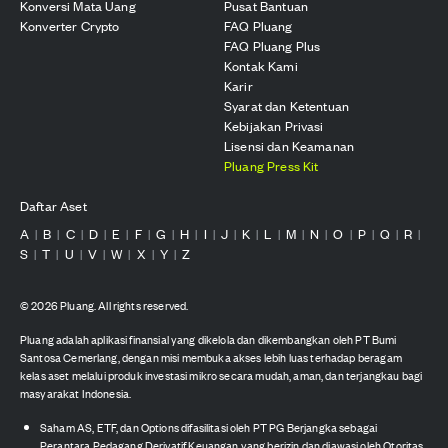
Konversi Mata Uang
Pusat Bantuan
Konverter Crypto
FAQ Pluang
FAQ Pluang Plus
Kontak Kami
Karir
Syarat dan Ketentuan
Kebijakan Privasi
Lisensi dan Keamanan
Pluang Press Kit
Daftar Aset
A
B
C
D
E
F
G
H
I
J
K
L
M
N
O
P
Q
R
|
|
|
|
|
|
|
|
|
|
|
|
|
|
|
|
|
|
S
T
U
V
W
X
Y
Z
|
|
|
|
|
|
|
©
2026
Pluang. All rights reserved.
Pluang adalah aplikasi finansial yang dikelola dan dikembangkan oleh PT Bumi
Santosa Cemerlang, dengan misi membuka akses lebih luas terhadap beragam
kelas aset melalui produk investasi mikro secara mudah, aman, dan terjangkau bagi
masyarakat Indonesia.
Saham AS, ETF, dan Options difasilitasi oleh PT PG Berjangka sebagai
Perantara Pedagang Derivatif Keuangan yang berizin dan diawasi oleh Otoritas