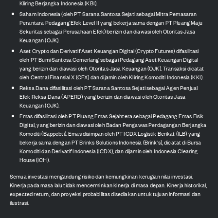
Kliring Berjangka Indonesia (KBI).
Saham Indonesia (oleh PT Sarana Santosa Sejati sebagai Mitra Pemasaran
Perantara Pedagang Efek Level II yang bekerja sama dengan PT Pluang Maju
Sekuritas sebagai Perusahaan Efek) berizin dan diawasi oleh Otoritas Jasa
Keuangan (OJK).
Aset Crypto dan Derivatif Aset Keuangan Digital (Crypto Futures) difasilitasi
oleh PT Bumi Santosa Cemerlang sebagai Pedagang Aset Keuangan Digital
yang berizin dan diawasi oleh Otoritas Jasa Keuangan (OJK). Transaksi dicatat
oleh Central Finansial X (CFX) dan dijamin oleh Kliring Komoditi Indonesia (KKI).
Reksa Dana difasilitasi oleh PT Sarana Santosa Sejati sebagai Agen Penjual
Efek Reksa Dana (APERD) yang berizin dan diawasi oleh Otoritas Jasa
Keuangan (OJK).
Emas difasilitasi oleh PT Pluang Emas Sejahtera sebagai Pedagang Emas Fisik
Digital, yang berizin dan diawasi oleh Badan Pengawas Perdagangan Berjangka
Komoditi (Bappebti). Emas disimpan oleh PT ICDX Logistik Berikat (ILB) yang
bekerja sama dengan PT Brinks Solutions Indonesia (Brink's), dicatat di Bursa
Komoditi dan Derivatif Indonesia (ICDX), dan dijamin oleh Indonesia Clearing
House (ICH).
Semua investasi mengandung risiko dan kemungkinan kerugian nilai investasi.
Kinerja pada masa lalu tidak mencerminkan kinerja di masa depan. Kinerja historikal,
expected return, dan proyeksi probabilitas disediakan untuk tujuan informasi dan
ilustrasi.