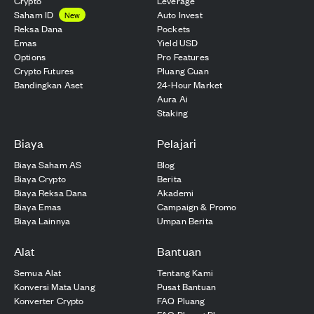
Crypto
Leverage
Saham ID
Auto Invest
New
Reksa Dana
Pockets
Emas
Yield USD
Options
Pro Features
Crypto Futures
Pluang Cuan
Bandingkan Aset
24-Hour Market
Aura Ai
Staking
Biaya
Pelajari
Biaya Saham AS
Blog
Biaya Crypto
Berita
Biaya Reksa Dana
Akademi
Biaya Emas
Campaign & Promo
Biaya Lainnya
Umpan Berita
Alat
Bantuan
Semua Alat
Tentang Kami
Konversi Mata Uang
Pusat Bantuan
Konverter Crypto
FAQ Pluang