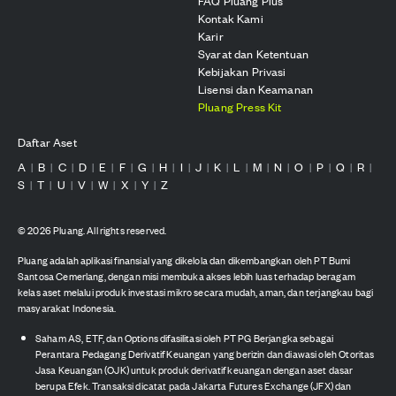
FAQ Pluang Plus
Kontak Kami
Karir
Syarat dan Ketentuan
Kebijakan Privasi
Lisensi dan Keamanan
Pluang Press Kit
Daftar Aset
A
B
C
D
E
F
G
H
I
J
K
L
M
N
O
P
Q
R
|
|
|
|
|
|
|
|
|
|
|
|
|
|
|
|
|
|
S
T
U
V
W
X
Y
Z
|
|
|
|
|
|
|
©
2026
Pluang. All rights reserved.
Pluang adalah aplikasi finansial yang dikelola dan dikembangkan oleh PT Bumi
Santosa Cemerlang, dengan misi membuka akses lebih luas terhadap beragam
kelas aset melalui produk investasi mikro secara mudah, aman, dan terjangkau bagi
masyarakat Indonesia.
Saham AS, ETF, dan Options difasilitasi oleh PT PG Berjangka sebagai
Perantara Pedagang Derivatif Keuangan yang berizin dan diawasi oleh Otoritas
Jasa Keuangan (OJK) untuk produk derivatif keuangan dengan aset dasar
berupa Efek. Transaksi dicatat pada Jakarta Futures Exchange (JFX) dan