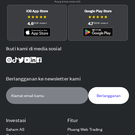
Pluang di Android dan iOS.
iOS App Store
Google Play Store
★
★
★
★
★
★
★
★
★
★
4.6
4.7
(
12.3K
ulasan
)
(
122.3K
ulasan
)
Ikuti kami di media sosial
Berlangganan ke newsletter kami
Berlangganan
Investasi
Fitur
Saham AS
Pluang Web Trading