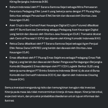
Kliring Berjangka Indonesia (KBI).
Saham Indonesia (oleh PT Sarana Santosa Sejati sebagai Mitra Pemasaran
Perantara Pedagang Efek Level II yang bekerja sama dengan PT Pluang Maju
Sekuritas sebagai Perusahaan Efek) berizin dan diawasi oleh Otoritas Jasa
Keuangan (OJK).
Aset Crypto dan Derivatif Aset Keuangan Digital (Crypto Futures) difasilitasi
oleh PT Bumi Santosa Cemerlang sebagai Pedagang Aset Keuangan Digital
yang berizin dan diawasi oleh Otoritas Jasa Keuangan (OJK). Transaksi dicatat
oleh Central Finansial X (CFX) dan dijamin oleh Kliring Komoditi Indonesia (KKI).
Reksa Dana difasilitasi oleh PT Sarana Santosa Sejati sebagai Agen Penjual
Efek Reksa Dana (APERD) yang berizin dan diawasi oleh Otoritas Jasa
Keuangan (OJK).
Emas difasilitasi oleh PT Pluang Emas Sejahtera sebagai Pedagang Emas Fisik
Digital, yang berizin dan diawasi oleh Badan Pengawas Perdagangan Berjangka
Komoditi (Bappebti). Emas disimpan oleh PT ICDX Logistik Berikat (ILB) yang
bekerja sama dengan PT Brinks Solutions Indonesia (Brink's), dicatat di Bursa
Komoditi dan Derivatif Indonesia (ICDX), dan dijamin oleh Indonesia Clearing
House (ICH).
Semua investasi mengandung risiko dan kemungkinan kerugian nilai investasi.
Kinerja pada masa lalu tidak mencerminkan kinerja di masa depan. Kinerja historikal,
expected return, dan proyeksi probabilitas disediakan untuk tujuan informasi dan
ilustrasi.