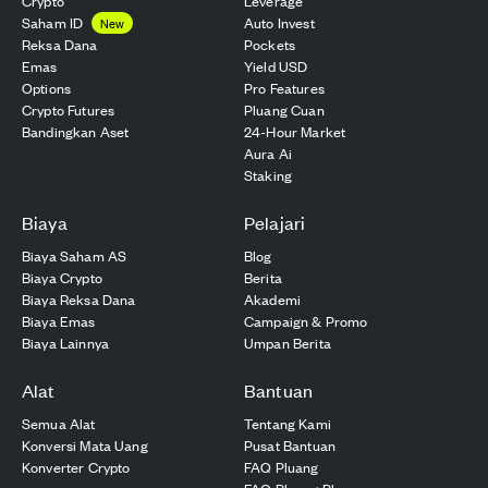
Crypto
Leverage
Saham ID
Auto Invest
New
Reksa Dana
Pockets
Emas
Yield USD
Options
Pro Features
Crypto Futures
Pluang Cuan
Bandingkan Aset
24-Hour Market
Aura Ai
Staking
Biaya
Pelajari
Biaya Saham AS
Blog
Biaya Crypto
Berita
Biaya Reksa Dana
Akademi
Biaya Emas
Campaign & Promo
Biaya Lainnya
Umpan Berita
Alat
Bantuan
Semua Alat
Tentang Kami
Konversi Mata Uang
Pusat Bantuan
Konverter Crypto
FAQ Pluang