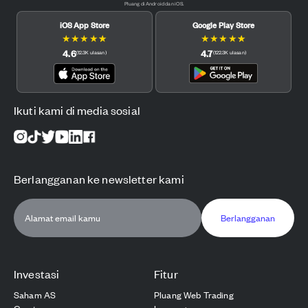
Pluang di Android dan iOS.
iOS App Store
Google Play Store
★
★
★
★
★
★
★
★
★
★
4.6
4.7
(
12.3K
ulasan
)
(
122.3K
ulasan
)
Ikuti kami di media sosial
Berlangganan ke newsletter kami
Berlangganan
Investasi
Fitur
Saham AS
Pluang Web Trading