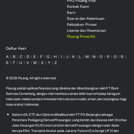
FAQ Pluang Plus
Kontak Kami
Karir
Syarat dan Ketentuan
Kebijakan Privasi
Lisensi dan Keamanan
Pluang Press Kit
Daftar Aset
A
B
C
D
E
F
G
H
I
J
K
L
M
N
O
P
Q
R
|
|
|
|
|
|
|
|
|
|
|
|
|
|
|
|
|
|
S
T
U
V
W
X
Y
Z
|
|
|
|
|
|
|
©
2026
Pluang. All rights reserved.
Pluang adalah aplikasi finansial yang dikelola dan dikembangkan oleh PT Bumi
Santosa Cemerlang, dengan misi membuka akses lebih luas terhadap beragam
kelas aset melalui produk investasi mikro secara mudah, aman, dan terjangkau bagi
masyarakat Indonesia.
Saham AS, ETF, dan Options difasilitasi oleh PT PG Berjangka sebagai
Perantara Pedagang Derivatif Keuangan yang berizin dan diawasi oleh Otoritas
Jasa Keuangan (OJK) untuk produk derivatif keuangan dengan aset dasar
berupa Efek. Transaksi dicatat pada Jakarta Futures Exchange (JFX) dan