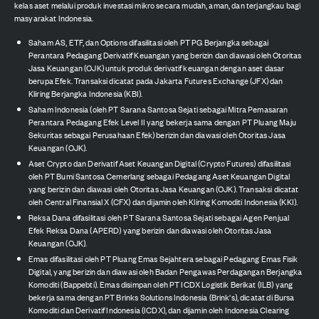
kelas aset melalui produk investasi mikro secara mudah, aman, dan terjangkau bagi
masyarakat Indonesia.
Saham AS, ETF, dan Options difasilitasi oleh PT PG Berjangka sebagai
Perantara Pedagang Derivatif Keuangan yang berizin dan diawasi oleh Otoritas
Jasa Keuangan (OJK) untuk produk derivatif keuangan dengan aset dasar
berupa Efek. Transaksi dicatat pada Jakarta Futures Exchange (JFX) dan
Kliring Berjangka Indonesia (KBI).
Saham Indonesia (oleh PT Sarana Santosa Sejati sebagai Mitra Pemasaran
Perantara Pedagang Efek Level II yang bekerja sama dengan PT Pluang Maju
Sekuritas sebagai Perusahaan Efek) berizin dan diawasi oleh Otoritas Jasa
Keuangan (OJK).
Aset Crypto dan Derivatif Aset Keuangan Digital (Crypto Futures) difasilitasi
oleh PT Bumi Santosa Cemerlang sebagai Pedagang Aset Keuangan Digital
yang berizin dan diawasi oleh Otoritas Jasa Keuangan (OJK). Transaksi dicatat
oleh Central Finansial X (CFX) dan dijamin oleh Kliring Komoditi Indonesia (KKI).
Reksa Dana difasilitasi oleh PT Sarana Santosa Sejati sebagai Agen Penjual
Efek Reksa Dana (APERD) yang berizin dan diawasi oleh Otoritas Jasa
Keuangan (OJK).
Emas difasilitasi oleh PT Pluang Emas Sejahtera sebagai Pedagang Emas Fisik
Digital, yang berizin dan diawasi oleh Badan Pengawas Perdagangan Berjangka
Komoditi (Bappebti). Emas disimpan oleh PT ICDX Logistik Berikat (ILB) yang
bekerja sama dengan PT Brinks Solutions Indonesia (Brink's), dicatat di Bursa
Komoditi dan Derivatif Indonesia (ICDX), dan dijamin oleh Indonesia Clearing