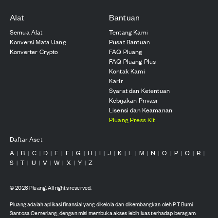
Alat
Bantuan
Semua Alat
Tentang Kami
Konversi Mata Uang
Pusat Bantuan
Konverter Crypto
FAQ Pluang
FAQ Pluang Plus
Kontak Kami
Karir
Syarat dan Ketentuan
Kebijakan Privasi
Lisensi dan Keamanan
Pluang Press Kit
Daftar Aset
A
B
C
D
E
F
G
H
I
J
K
L
M
N
O
P
Q
R
|
|
|
|
|
|
|
|
|
|
|
|
|
|
|
|
|
|
S
T
U
V
W
X
Y
Z
|
|
|
|
|
|
|
©
2026
Pluang. All rights reserved.
Pluang adalah aplikasi finansial yang dikelola dan dikembangkan oleh PT Bumi
Santosa Cemerlang, dengan misi membuka akses lebih luas terhadap beragam