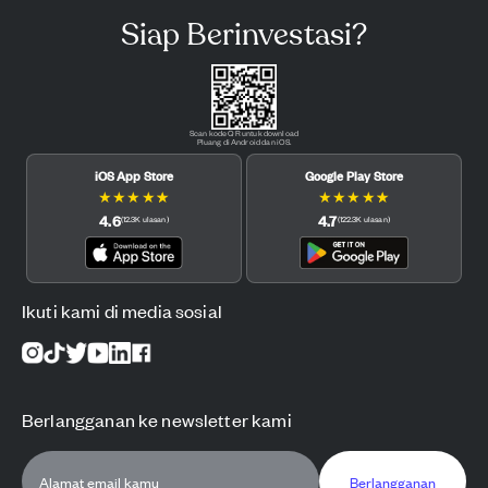
Siap Berinvestasi?
Scan kode QR untuk download
Pluang di Android dan iOS.
iOS App Store
Google Play Store
★
★
★
★
★
★
★
★
★
★
4.6
4.7
(
12.3K
ulasan
)
(
122.3K
ulasan
)
Ikuti kami di media sosial
Berlangganan ke newsletter kami
Berlangganan