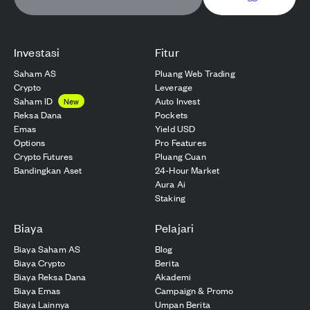
Investasi
Fitur
Saham AS
Pluang Web Trading
Crypto
Leverage
Saham ID
Auto Invest
New
Reksa Dana
Pockets
Emas
Yield USD
Options
Pro Features
Crypto Futures
Pluang Cuan
Bandingkan Aset
24-Hour Market
Aura Ai
Staking
Biaya
Pelajari
Biaya Saham AS
Blog
Biaya Crypto
Berita
Biaya Reksa Dana
Akademi
Biaya Emas
Campaign & Promo
Biaya Lainnya
Umpan Berita