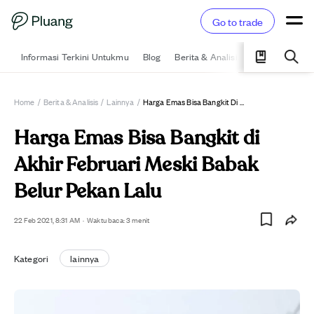
Go to trade
Informasi Terkini Untukmu
Blog
Berita & Analisis
Pelajari
Ka
Home
/
Berita & Analisis
/
Lainnya
/
Harga Emas Bisa Bangkit Di Akhir Februari Meski Babak Belur Pekan Lalu
Harga Emas Bisa Bangkit di
Akhir Februari Meski Babak
Belur Pekan Lalu
22 Feb 2021, 8:31 AM
·
Waktu baca: 3 menit
Kategori
lainnya