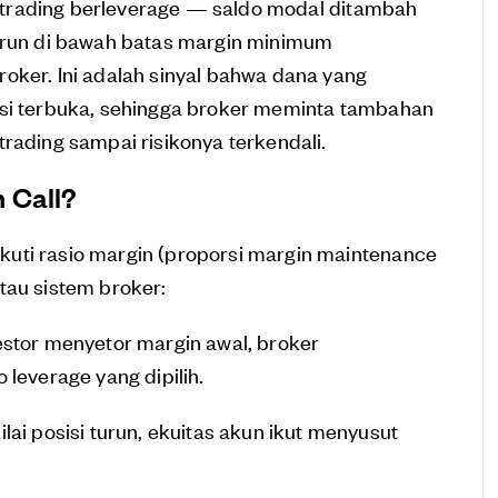
un trading berleverage — saldo modal ditambah
turun di bawah batas margin minimum
oker. Ini adalah sinyal bahwa dana yang
isi terbuka, sehingga broker meminta tambahan
rading sampai risikonya terkendali.
 Call?
uti rasio margin (proporsi margin maintenance
tau sistem broker:
estor menyetor margin awal, broker
leverage yang dipilih.
ai posisi turun, ekuitas akun ikut menyusut