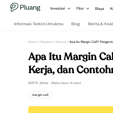
Investasi
Fitur
Biaya
K
Informasi Terkini Untukmu
Blog
Berita & Anal
Home
/
Akademi
/
Kamus
/
Apa Itu Margin Call? Pengert
Apa Itu Margin Cal
Kerja, dan Contoh
20075
dilihat
·
Waktu baca:
4
menit
margin call