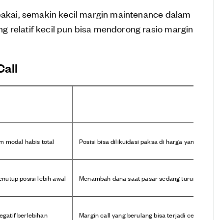
ipakai, semakin kecil margin maintenance dalam
 relatif kecil pun bisa mendorong rasio margin
Call
Risiko
 modal habis total
Posisi bisa dilikuidasi paksa di harga yang tidak d
utup posisi lebih awal
Menambah dana saat pasar sedang turun bisa memp
egatif berlebihan
Margin call yang berulang bisa terjadi cepat pada 