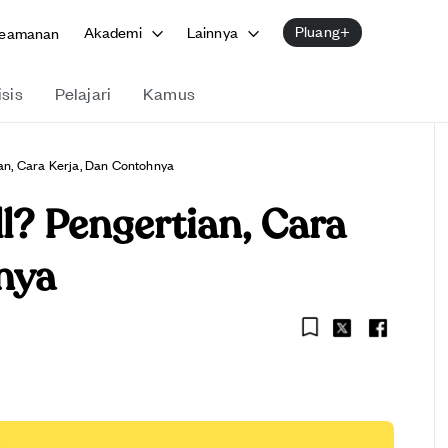
Pluang+
Akademi
Lainnya
eamanan
isis
Pelajari
Kamus
ian, Cara Kerja, Dan Contohnya
l? Pengertian, Cara
nya