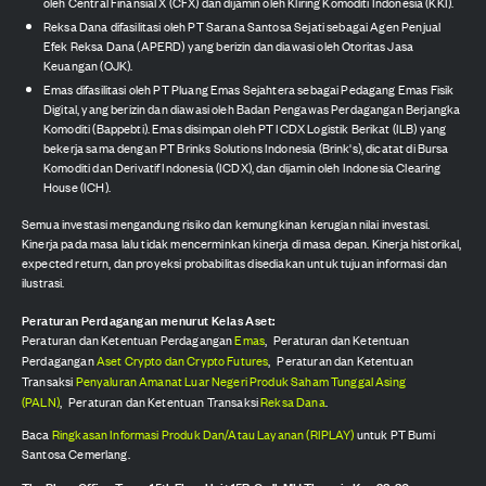
oleh Central Finansial X (CFX) dan dijamin oleh Kliring Komoditi Indonesia (KKI).
Reksa Dana difasilitasi oleh PT Sarana Santosa Sejati sebagai Agen Penjual
Efek Reksa Dana (APERD) yang berizin dan diawasi oleh Otoritas Jasa
Keuangan (OJK).
Emas difasilitasi oleh PT Pluang Emas Sejahtera sebagai Pedagang Emas Fisik
Digital, yang berizin dan diawasi oleh Badan Pengawas Perdagangan Berjangka
Komoditi (Bappebti). Emas disimpan oleh PT ICDX Logistik Berikat (ILB) yang
bekerja sama dengan PT Brinks Solutions Indonesia (Brink's), dicatat di Bursa
Komoditi dan Derivatif Indonesia (ICDX), dan dijamin oleh Indonesia Clearing
House (ICH).
Semua investasi mengandung risiko dan kemungkinan kerugian nilai investasi.
Kinerja pada masa lalu tidak mencerminkan kinerja di masa depan. Kinerja historikal,
expected return, dan proyeksi probabilitas disediakan untuk tujuan informasi dan
ilustrasi.
Peraturan Perdagangan menurut Kelas Aset:
Peraturan dan Ketentuan Perdagangan
Emas
,
Peraturan dan Ketentuan
Perdagangan
Aset Crypto dan Crypto Futures
,
Peraturan dan Ketentuan
Transaksi
Penyaluran Amanat Luar Negeri Produk Saham Tunggal Asing
(PALN)
,
Peraturan dan Ketentuan Transaksi
Reksa Dana
.
Baca
Ringkasan Informasi Produk Dan/Atau Layanan (RIPLAY)
untuk PT Bumi
Santosa Cemerlang.