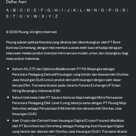
Daftar Aset
A
B
C
D
E
F
G
H
I
J
K
L
M
N
O
P
Q
R
|
|
|
|
|
|
|
|
|
|
|
|
|
|
|
|
|
|
S
T
U
V
W
X
Y
Z
|
|
|
|
|
|
|
©
2026
Pluang. All rights reserved.
Pluang adalah aplikasi finansial yang dikelola dan dikembangkan oleh PT Bumi
Santosa Cemerlang, dengan misi membuka akses lebih luas terhadap beragam
kelas aset melalui produk investasi mikro secara mudah, aman, dan terjangkau bagi
masyarakat Indonesia.
Saham AS, ETF, dan Options difasilitasi oleh PT PG Berjangka sebagai
Perantara Pedagang Derivatif Keuangan yang berizin dan diawasi oleh Otoritas
Jasa Keuangan (OJK) untuk produk derivatif keuangan dengan aset dasar
berupa Efek. Transaksi dicatat pada Jakarta Futures Exchange (JFX) dan
Kliring Berjangka Indonesia (KBI).
Saham Indonesia (oleh PT Sarana Santosa Sejati sebagai Mitra Pemasaran
Perantara Pedagang Efek Level II yang bekerja sama dengan PT Pluang Maju
Sekuritas sebagai Perusahaan Efek) berizin dan diawasi oleh Otoritas Jasa
Keuangan (OJK).
Aset Crypto dan Derivatif Aset Keuangan Digital (Crypto Futures) difasilitasi
oleh PT Bumi Santosa Cemerlang sebagai Pedagang Aset Keuangan Digital
yang berizin dan diawasi oleh Otoritas Jasa Keuangan (OJK). Transaksi dicatat