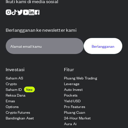
Ikuti kami di media sosial
Berlangganan ke newsletter kami
Berlangganan
Investasi
Fitur
Saham AS
Pluang Web Trading
Crypto
Leverage
Saham ID
Auto Invest
New
Reksa Dana
Pockets
Emas
Yield USD
Options
Pro Features
Crypto Futures
Pluang Cuan
Bandingkan Aset
24-Hour Market
Aura Ai