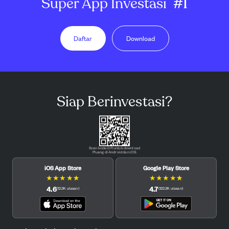
Super App Investasi
#1
Daftar
Download
Siap Berinvestasi?
Scan kode QR untuk download
Pluang di Android dan iOS.
iOS App Store
Google Play Store
★
★
★
★
★
★
★
★
★
★
4.6
4.7
(
12.3K
ulasan
)
(
122.3K
ulasan
)