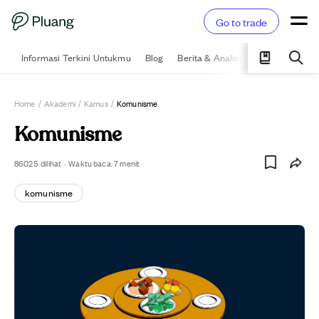
Go to trade
Informasi Terkini Untukmu
Blog
Berita & Analisis
Pelajari
Ka
Home
/
Akademi
/
Kamus
/
Komunisme
Komunisme
86025
dilihat
·
Waktu baca:
7
menit
komunisme