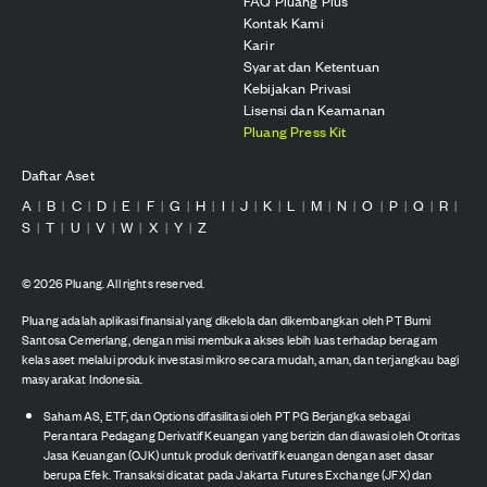
FAQ Pluang Plus
Kontak Kami
Karir
Syarat dan Ketentuan
Kebijakan Privasi
Lisensi dan Keamanan
Pluang Press Kit
Daftar Aset
A
B
C
D
E
F
G
H
I
J
K
L
M
N
O
P
Q
R
|
|
|
|
|
|
|
|
|
|
|
|
|
|
|
|
|
|
S
T
U
V
W
X
Y
Z
|
|
|
|
|
|
|
©
2026
Pluang. All rights reserved.
Pluang adalah aplikasi finansial yang dikelola dan dikembangkan oleh PT Bumi
Santosa Cemerlang, dengan misi membuka akses lebih luas terhadap beragam
kelas aset melalui produk investasi mikro secara mudah, aman, dan terjangkau bagi
masyarakat Indonesia.
Saham AS, ETF, dan Options difasilitasi oleh PT PG Berjangka sebagai
Perantara Pedagang Derivatif Keuangan yang berizin dan diawasi oleh Otoritas
Jasa Keuangan (OJK) untuk produk derivatif keuangan dengan aset dasar
berupa Efek. Transaksi dicatat pada Jakarta Futures Exchange (JFX) dan