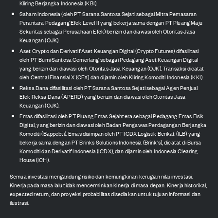
Kliring Berjangka Indonesia (KBI).
Saham Indonesia (oleh PT Sarana Santosa Sejati sebagai Mitra Pemasaran
Perantara Pedagang Efek Level II yang bekerja sama dengan PT Pluang Maju
Sekuritas sebagai Perusahaan Efek) berizin dan diawasi oleh Otoritas Jasa
Keuangan (OJK).
Aset Crypto dan Derivatif Aset Keuangan Digital (Crypto Futures) difasilitasi
oleh PT Bumi Santosa Cemerlang sebagai Pedagang Aset Keuangan Digital
yang berizin dan diawasi oleh Otoritas Jasa Keuangan (OJK). Transaksi dicatat
oleh Central Finansial X (CFX) dan dijamin oleh Kliring Komoditi Indonesia (KKI).
Reksa Dana difasilitasi oleh PT Sarana Santosa Sejati sebagai Agen Penjual
Efek Reksa Dana (APERD) yang berizin dan diawasi oleh Otoritas Jasa
Keuangan (OJK).
Emas difasilitasi oleh PT Pluang Emas Sejahtera sebagai Pedagang Emas Fisik
Digital, yang berizin dan diawasi oleh Badan Pengawas Perdagangan Berjangka
Komoditi (Bappebti). Emas disimpan oleh PT ICDX Logistik Berikat (ILB) yang
bekerja sama dengan PT Brinks Solutions Indonesia (Brink's), dicatat di Bursa
Komoditi dan Derivatif Indonesia (ICDX), dan dijamin oleh Indonesia Clearing
House (ICH).
Semua investasi mengandung risiko dan kemungkinan kerugian nilai investasi.
Kinerja pada masa lalu tidak mencerminkan kinerja di masa depan. Kinerja historikal,
expected return, dan proyeksi probabilitas disediakan untuk tujuan informasi dan
ilustrasi.