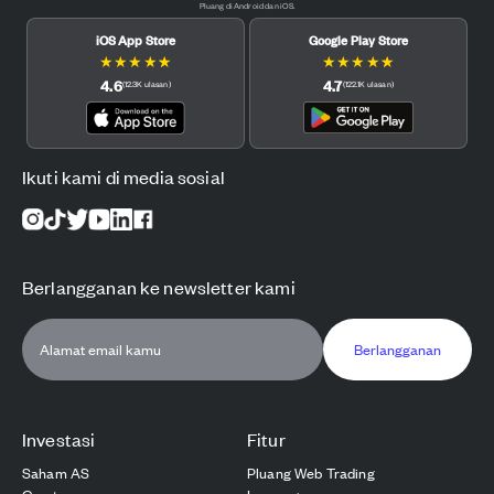
Pluang di Android dan iOS.
iOS App Store
Google Play Store
★
★
★
★
★
★
★
★
★
★
4.6
4.7
(
12.3K
ulasan
)
(
122.1K
ulasan
)
Ikuti kami di media sosial
Berlangganan ke newsletter kami
Berlangganan
Investasi
Fitur
Saham AS
Pluang Web Trading