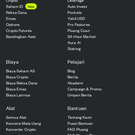
Crypto
Leverage
Saham ID
Auto Invest
New
Reksa Dana
Pockets
Emas
Yield USD
Options
Pro Features
Crypto Futures
Pluang Cuan
Bandingkan Aset
24-Hour Market
Aura Ai
Staking
Biaya
Pelajari
Biaya Saham AS
Blog
Biaya Crypto
Berita
Biaya Reksa Dana
Akademi
Biaya Emas
Campaign & Promo
Biaya Lainnya
Umpan Berita
Alat
Bantuan
Semua Alat
Tentang Kami
Konversi Mata Uang
Pusat Bantuan
Konverter Crypto
FAQ Pluang