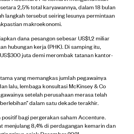
etara 2,5% total karyawannya, dalam 18 bulan
langkah tersebut seiring lesunya permintaan
idakpastian makroekonomi.
yiapkan dana pesangon sebesar US$1,2 miliar
n hubungan kerja (PHK). Di samping itu,
 US$300 juta demi merombak tatanan kantor-
pertama yang memangkas jumlah pegawainya
lan lalu, lembaga konsultasi McKinsey & Co
wainya setelah perusahaan merasa telah
erlebihan” dalam satu dekade terakhir.
n positif bagi pergerakan saham Accenture.
at menjulang 8,4% di perdagangan kemarin dan
tertingginya sejak Desember 2021.