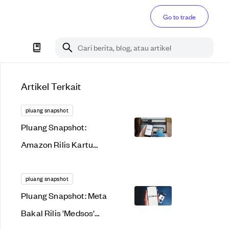
Go to trade
Cari berita, blog, atau artikel
Artikel Terkait
pluang snapshot
Pluang Snapshot:
Amazon Rilis Kartu
Kredit, Saham Nikola
'Terjepit'
pluang snapshot
Pluang Snapshot: Meta
Bakal Rilis 'Medsos'