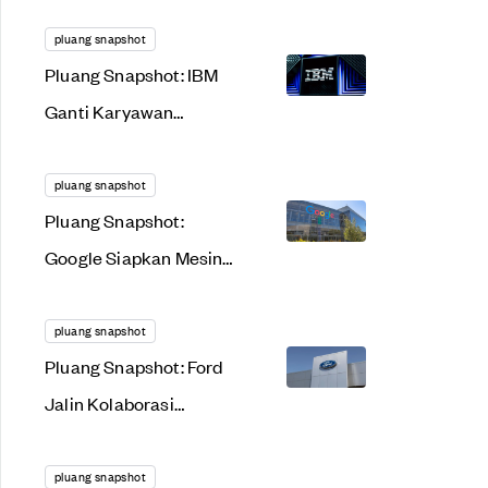
Mirip Twitter, Diskon
Mobil Tesla Kian...
pluang snapshot
Pluang Snapshot: IBM
Ganti Karyawan
dengan AI, Warren
Buffett Anggap Apple
pluang snapshot
Pluang Snapshot:
'Seksi'
Google Siapkan Mesin
Pencari Canggih,
Disney 'Banjir' Laba
pluang snapshot
Pluang Snapshot: Ford
Bersih
Jalin Kolaborasi
dengan Tesla, Marvell
Optimistis Tatap 2023
pluang snapshot