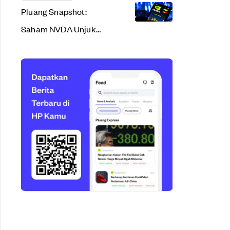
Pluang Snapshot:
Saham NVDA Unjuk
Gigi, Pendapatan HPE
di bawah Ekspektasi