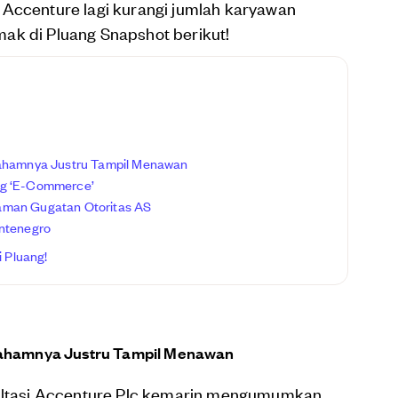
 Accenture lagi kurangi jumlah karyawan
ak di Pluang Snapshot berikut!
 Sahamnya Justru Tampil Menawan
ng ‘E-Commerce’
aman Gugatan Otoritas AS
ontenegro
 Pluang!
 Sahamnya Justru Tampil Menawan
sultasi Accenture Plc kemarin mengumumkan