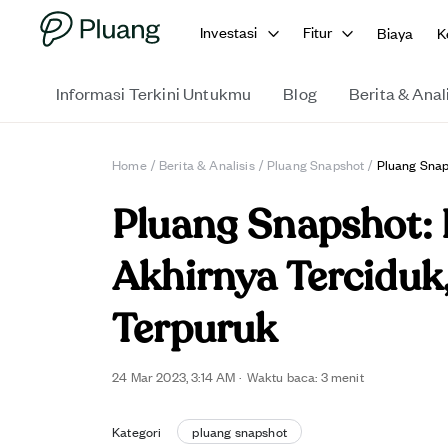
Investasi
Fitur
Biaya
K
Informasi Terkini Untukmu
Blog
Berita & Anal
Home
/
Berita & Analisis
/
Pluang Snapshot
/
Pluang Snap
Pluang Snapshot:
Akhirnya Tercidu
Terpuruk
24 Mar 2023, 3:14 AM
·
Waktu baca: 3 menit
Kategori
pluang snapshot