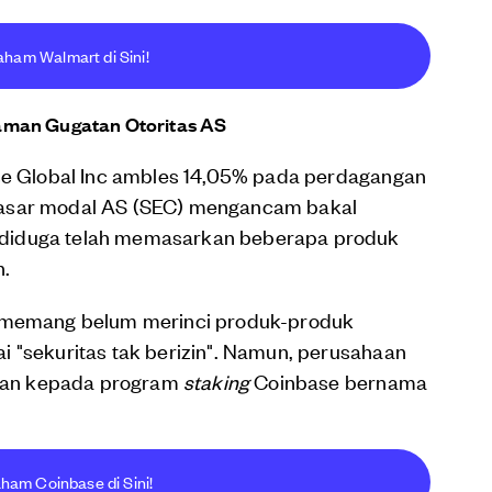
aham Walmart di Sini!
aman Gugatan Otoritas AS
ase Global Inc ambles 14,05% pada perdagangan
as pasar modal AS (SEC) mengancam bakal
diduga telah memasarkan beberapa produk
n.
C memang belum merinci produk-produk
 "sekuritas tak berizin". Namun, perusahaan
kan kepada program
staking
Coinbase bernama
ham Coinbase di Sini!